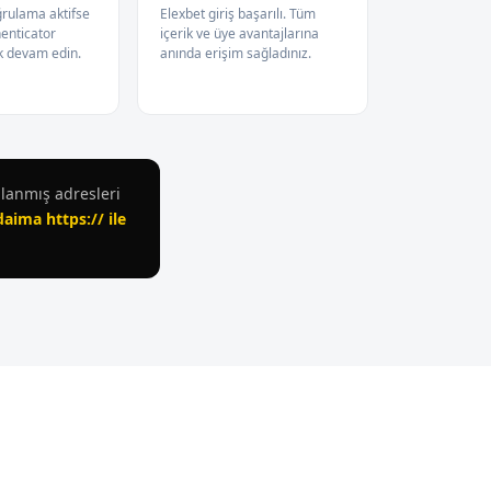
oğrulama aktifse
Elexbet giriş başarılı. Tüm
enticator
içerik ve üye avantajlarına
k devam edin.
anında erişim sağladınız.
ulanmış adresleri
aima https:// ile