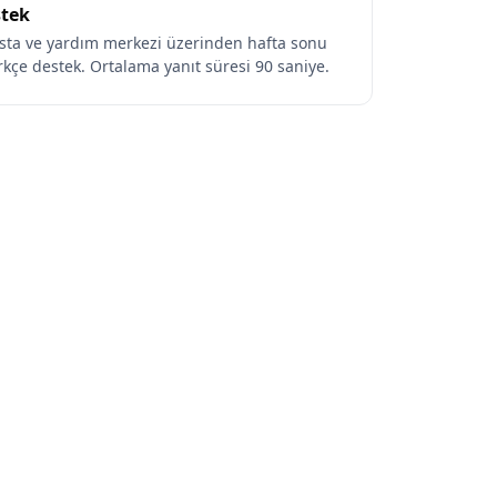
stek
osta ve yardım merkezi üzerinden hafta sonu
ürkçe destek. Ortalama yanıt süresi 90 saniye.