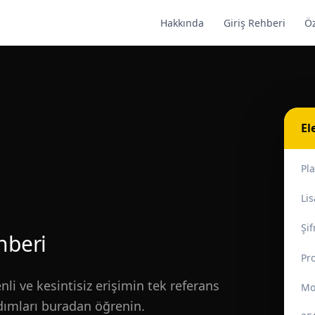
Hakkında
Giriş Rehberi
Öz
El
Pl
Li
Şi
hberi
Pr
i ve kesintisiz erişimin tek referans
Mo
adımları buradan öğrenin.