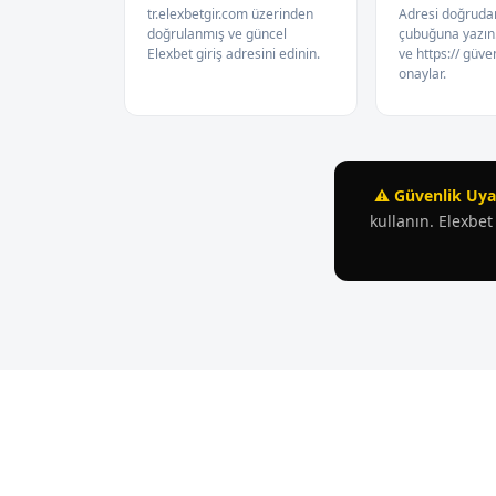
tr.elexbetgir.com üzerinden
Adresi doğruda
doğrulanmış ve güncel
çubuğuna yazın. 
Elexbet giriş adresini edinin.
ve https:// güve
onaylar.
⚠ Güvenlik Uyar
kullanın. Elexbet