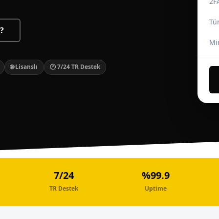
2F
Tü
?
Mi
🌐 Lisanslı
🕐 7/24 TR Destek
7/24
%99.9
TR Destek
Uptime