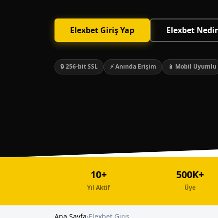
Elexbet Giriş Yap
Elexbet Nedir
🔒 256-bit SSL
⚡ Anında Erişim
📱 Mobil Uyumlu
10+
500K+
Yıl Aktif
Üye
Ana Sayfa
›
Elexbet Giriş