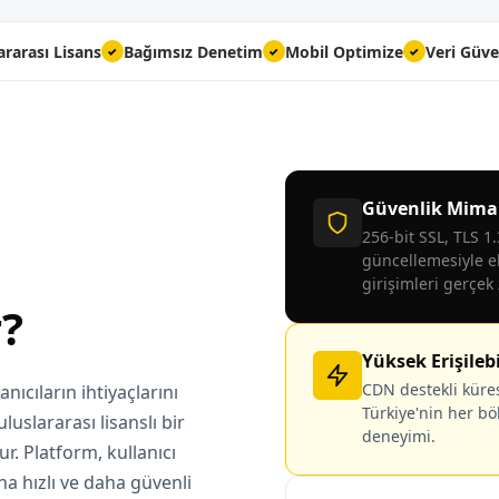
ararası Lisans
Bağımsız Denetim
Mobil Optimize
Veri Güve
✓
✓
✓
Güvenlik Mimar
256-bit SSL, TLS 1
güncellemesiyle e
girişimleri gerçek
?
Yüksek Erişilebi
CDN destekli küres
anıcıların ihtiyaçlarını
Türkiye'nin her bö
uslararası lisanslı bir
deneyimi.
ur. Platform, kullanıcı
a hızlı ve daha güvenli