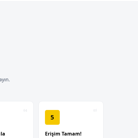
ayın.
5
la
Erişim Tamam!