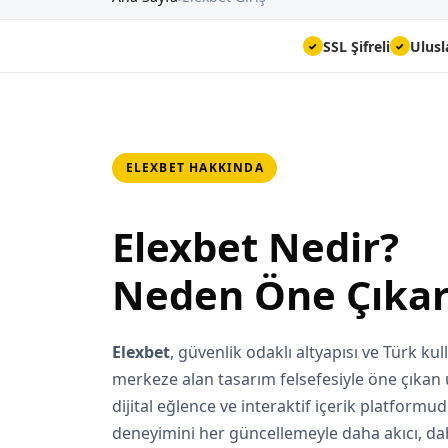
SSL Şifreli
Ulusl
✓
✓
ELEXBET HAKKINDA
Elexbet Nedir?
Neden Öne Çıkar
Elexbet
, güvenlik odaklı altyapısı ve Türk kull
merkeze alan tasarım felsefesiyle öne çıkan ul
dijital eğlence ve interaktif içerik platformud
deneyimini her güncellemeyle daha akıcı, dah