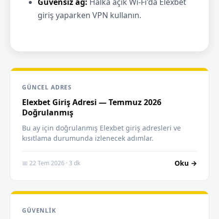
Güvensiz ağ:
Halka açık Wi-Fi'da Elexbet
giriş yaparken VPN kullanın.
GÜNCEL ADRES
Elexbet Giriş Adresi — Temmuz 2026
Doğrulanmış
Bu ay için doğrulanmış Elexbet giriş adresleri ve
kısıtlama durumunda izlenecek adımlar.
Oku →
📅 22 Tem 2026 · 3 dk
GÜVENLIK