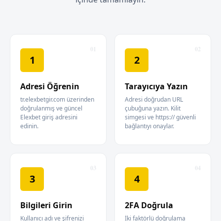
1
2
Adresi Öğrenin
Tarayıcıya Yazın
tr.elexbetgir.com üzerinden
Adresi doğrudan URL
doğrulanmış ve güncel
çubuğuna yazın. Kilit
Elexbet giriş adresini
simgesi ve https:// güvenli
edinin.
bağlantıyı onaylar.
3
4
Bilgileri Girin
2FA Doğrula
Kullanıcı adı ve şifrenizi
İki faktörlü doğrulama