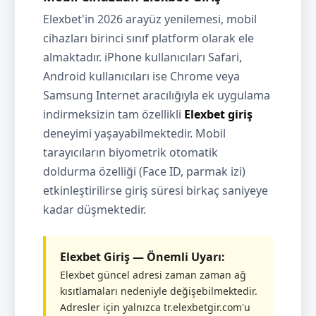
Elexbet'in 2026 arayüz yenilemesi, mobil
cihazları birinci sınıf platform olarak ele
almaktadır. iPhone kullanıcıları Safari,
Android kullanıcıları ise Chrome veya
Samsung Internet aracılığıyla ek uygulama
indirmeksizin tam özellikli
Elexbet giriş
deneyimi yaşayabilmektedir. Mobil
tarayıcıların biyometrik otomatik
doldurma özelliği (Face ID, parmak izi)
etkinleştirilirse giriş süresi birkaç saniyeye
kadar düşmektedir.
Elexbet Giriş — Önemli Uyarı:
Elexbet güncel adresi zaman zaman ağ
kısıtlamaları nedeniyle değişebilmektedir.
Adresler için yalnızca tr.elexbetgir.com'u