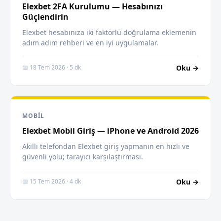
Elexbet 2FA Kurulumu — Hesabınızı
Güçlendirin
Elexbet hesabınıza iki faktörlü doğrulama eklemenin
adım adım rehberi ve en iyi uygulamalar.
Oku →
📅 18 Tem 2026 · 5 dk
MOBIL
Elexbet Mobil Giriş — iPhone ve Android 2026
Akıllı telefondan Elexbet giriş yapmanın en hızlı ve
güvenli yolu; tarayıcı karşılaştırması.
Oku →
📅 15 Tem 2026 · 4 dk