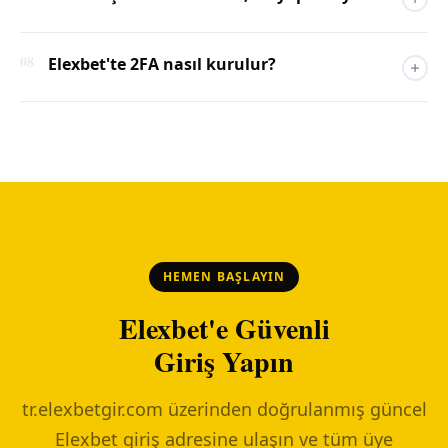
tüm özelliklere erişebilirsiniz.
adres üzerinden Kayıt Ol butonuna tıklayın, formu
doldurun ve e-posta veya SMS doğrulamasını
tamamlayın. Hesabınız hemen aktif olur ve hoş geldin
Elexbet giriş ekranındaki "Şifremi Unuttum"
08
Elexbet'te 2FA nasıl kurulur?
avantajlarına anında kavuşursunuz.
bağlantısına tıklayın. Üyelik e-posta adresinize
sıfırlama bağlantısı gönderilecektir. Bağlantı 15 dakika
geçerlidir. E-posta gelmezse spam klasörünüzü
Elexbet hesabınıza giriş yapın, sağ üstteki profil
kontrol edin; sorun devam ederse Elexbet canlı
menüsünden Güvenlik Ayarları'na gidin ve İki Faktörlü
desteğe başvurun.
Doğrulama seçeneğini aktif hale getirin. SMS veya
authenticator uygulama seçeneklerinden birini tercih
edin. SMS'e kıyasla authenticator uygulaması (Google,
Microsoft) SIM swap saldırılarına karşı çok daha
güvenlidir.
HEMEN BAŞLAYIN
Elexbet'e Güvenli
Giriş Yapın
tr.elexbetgir.com üzerinden doğrulanmış güncel
Elexbet giriş adresine ulaşın ve tüm üye