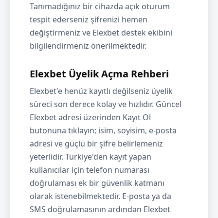
Tanımadığınız bir cihazda açık oturum
tespit ederseniz şifrenizi hemen
değiştirmeniz ve Elexbet destek ekibini
bilgilendirmeniz önerilmektedir.
Elexbet Üyelik Açma Rehberi
Elexbet'e henüz kayıtlı değilseniz üyelik
süreci son derece kolay ve hızlıdır. Güncel
Elexbet adresi üzerinden Kayıt Ol
butonuna tıklayın; isim, soyisim, e-posta
adresi ve güçlü bir şifre belirlemeniz
yeterlidir. Türkiye'den kayıt yapan
kullanıcılar için telefon numarası
doğrulaması ek bir güvenlik katmanı
olarak istenebilmektedir. E-posta ya da
SMS doğrulamasının ardından Elexbet