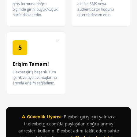
giriş formuna doğru
aktifse SMS veya
biçimde girin; büyük/küçük
authenticator kodunu
harfe dikkat edin.
girerek devam edin.
5
Erişim Tamam!
Elexbet giriş başarılı. Tüm
içerik ve üye avantajlarına
anında erişim sağladınız.
⚠ Güvenlik Uyarısı:
Elexbet giriş için yalnızca
tr.elexbetgir.com'da paylaşılan doğrulanmış
adresleri kullanın. Elexbet adını taklit eden sahte