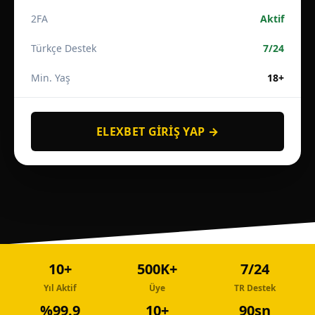
2FA
Aktif
Türkçe Destek
7/24
Min. Yaş
18+
ELEXBET GİRİŞ YAP →
10+
500K+
7/24
Yıl Aktif
Üye
TR Destek
%99.9
10+
90sn