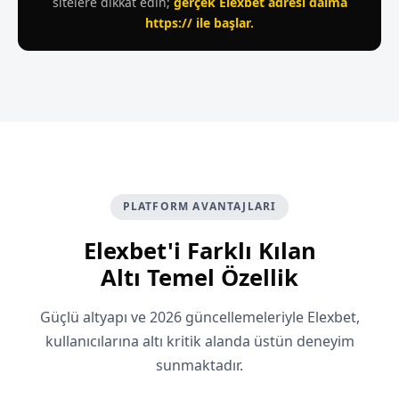
sitelere dikkat edin;
gerçek Elexbet adresi daima
https:// ile başlar.
PLATFORM AVANTAJLARI
Elexbet'i Farklı Kılan
Altı Temel Özellik
Güçlü altyapı ve 2026 güncellemeleriyle Elexbet,
kullanıcılarına altı kritik alanda üstün deneyim
sunmaktadır.