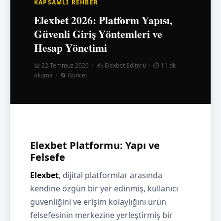
KAPSAMLI REHBER
Elexbet 2026: Platform Yapısı,
Güvenli Giriş Yöntemleri ve
Hesap Yönetimi
📅 22 Temmuz 2026 · ✍ Elexbet Editörü · ⏱ 11 dk
okuma · 🔄 Güncel
Elexbet Platformu: Yapı ve
Felsefe
Elexbet
, dijital platformlar arasında
kendine özgün bir yer edinmiş, kullanıcı
güvenliğini ve erişim kolaylığını ürün
felsefesinin merkezine yerleştirmiş bir