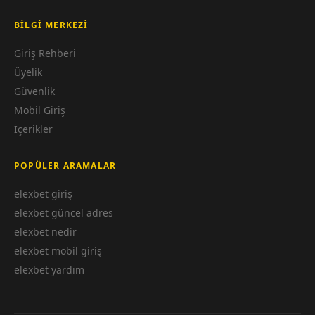
BILGI MERKEZI
Giriş Rehberi
Üyelik
Güvenlik
Mobil Giriş
İçerikler
POPÜLER ARAMALAR
elexbet giriş
elexbet güncel adres
elexbet nedir
elexbet mobil giriş
elexbet yardım