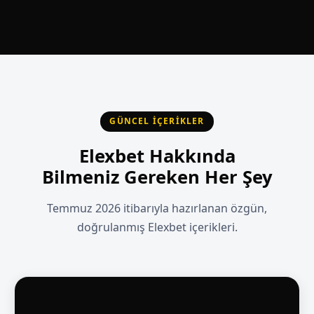
GÜNCEL İÇERIKLER
Elexbet Hakkında
Bilmeniz Gereken Her Şey
Temmuz 2026 itibarıyla hazırlanan özgün,
doğrulanmış Elexbet içerikleri.