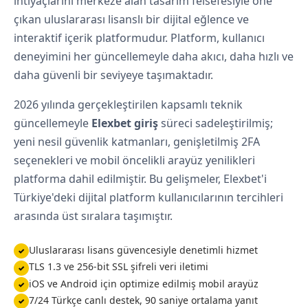
ihtiyaçlarını merkeze alan tasarım felsefesiyle öne
çıkan uluslararası lisanslı bir dijital eğlence ve
interaktif içerik platformudur. Platform, kullanıcı
deneyimini her güncellemeyle daha akıcı, daha hızlı ve
daha güvenli bir seviyeye taşımaktadır.
2026 yılında gerçekleştirilen kapsamlı teknik
güncellemeyle
Elexbet giriş
süreci sadeleştirilmiş;
yeni nesil güvenlik katmanları, genişletilmiş 2FA
seçenekleri ve mobil öncelikli arayüz yenilikleri
platforma dahil edilmiştir. Bu gelişmeler, Elexbet'i
Türkiye'deki dijital platform kullanıcılarının tercihleri
arasında üst sıralara taşımıştır.
Uluslararası lisans güvencesiyle denetimli hizmet
✓
TLS 1.3 ve 256-bit SSL şifreli veri iletimi
✓
iOS ve Android için optimize edilmiş mobil arayüz
✓
7/24 Türkçe canlı destek, 90 saniye ortalama yanıt
✓