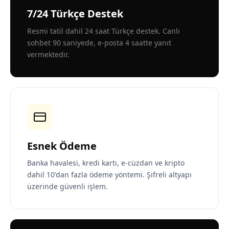
7/24 Türkçe Destek
Resmi tatil dahil 24 saat Türkçe destek. Canlı
sohbet 90 saniyede, e-posta 4 saatte yanıt
vermektedir.
Esnek Ödeme
Banka havalesi, kredi kartı, e-cüzdan ve kripto
dahil 10'dan fazla ödeme yöntemi. Şifreli altyapı
üzerinde güvenli işlem.