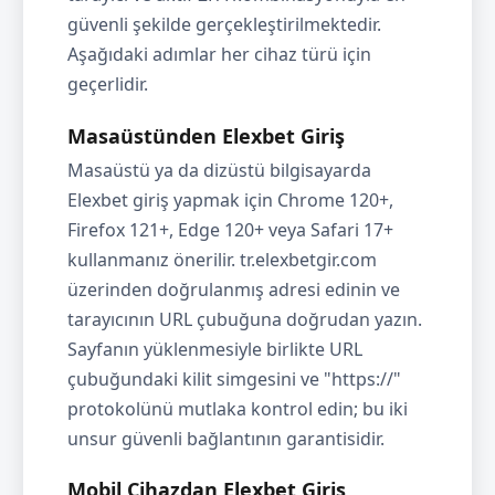
güvenli şekilde gerçekleştirilmektedir.
Aşağıdaki adımlar her cihaz türü için
geçerlidir.
Masaüstünden Elexbet Giriş
Masaüstü ya da dizüstü bilgisayarda
Elexbet giriş yapmak için Chrome 120+,
Firefox 121+, Edge 120+ veya Safari 17+
kullanmanız önerilir. tr.elexbetgir.com
üzerinden doğrulanmış adresi edinin ve
tarayıcının URL çubuğuna doğrudan yazın.
Sayfanın yüklenmesiyle birlikte URL
çubuğundaki kilit simgesini ve "https://"
protokolünü mutlaka kontrol edin; bu iki
unsur güvenli bağlantının garantisidir.
Mobil Cihazdan Elexbet Giriş