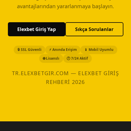
avantajlarından yararlanmaya başlayın.
Elexbet Giriş Yap
Sıkça Sorulanlar
🔒 SSL Güvenli
⚡ Anında Erişim
📱 Mobil Uyumlu
🌐 Lisanslı
🕐 7/24 Aktif
TR.ELEXBETGIR.COM — ELEXBET GİRİŞ
REHBERİ 2026