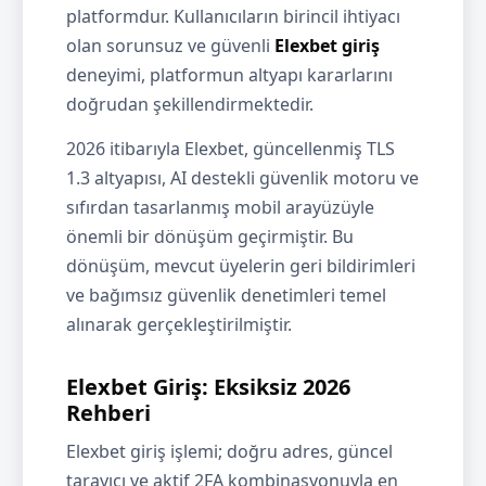
platformdur. Kullanıcıların birincil ihtiyacı
olan sorunsuz ve güvenli
Elexbet giriş
deneyimi, platformun altyapı kararlarını
doğrudan şekillendirmektedir.
2026 itibarıyla Elexbet, güncellenmiş TLS
1.3 altyapısı, AI destekli güvenlik motoru ve
sıfırdan tasarlanmış mobil arayüzüyle
önemli bir dönüşüm geçirmiştir. Bu
dönüşüm, mevcut üyelerin geri bildirimleri
ve bağımsız güvenlik denetimleri temel
alınarak gerçekleştirilmiştir.
Elexbet Giriş: Eksiksiz 2026
Rehberi
Elexbet giriş işlemi; doğru adres, güncel
tarayıcı ve aktif 2FA kombinasyonuyla en