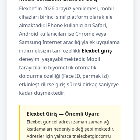
Elexbet'in 2026 arayüz yenilemesi, mobil
cihazları birinci sınıf platform olarak ele
almaktadır. iPhone kullanıcıları Safari,
Android kullanıcıları ise Chrome veya
Samsung Internet aracılığıyla ek uygulama
indirmeksizin tam özellikli
Elexbet giriş
deneyimi yaşayabilmektedir. Mobil
tarayıcıların biyometrik otomatik
doldurma özelliği (Face ID, parmak izi)
etkinleştirilirse giriş süresi birkaç saniyeye
kadar düşmektedir.
Elexbet Giriş — Önemli Uyarı:
Elexbet güncel adresi zaman zaman ağ
kısıtlamaları nedeniyle değişebilmektedir.
Adresler için yalnızca tr.elexbetgir.com'u