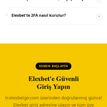
tüm özelliklere erişebilirsiniz.
adres üzerinden Kayıt Ol butonuna tıklayın, formu
doldurun ve e-posta veya SMS doğrulamasını
tamamlayın. Hesabınız hemen aktif olur ve hoş geldin
Elexbet giriş ekranındaki "Şifremi Unuttum"
08
Elexbet'te 2FA nasıl kurulur?
avantajlarına anında kavuşursunuz.
bağlantısına tıklayın. Üyelik e-posta adresinize
sıfırlama bağlantısı gönderilecektir. Bağlantı 15 dakika
geçerlidir. E-posta gelmezse spam klasörünüzü
Elexbet hesabınıza giriş yapın, sağ üstteki profil
kontrol edin; sorun devam ederse Elexbet canlı
menüsünden Güvenlik Ayarları'na gidin ve İki Faktörlü
desteğe başvurun.
Doğrulama seçeneğini aktif hale getirin. SMS veya
authenticator uygulama seçeneklerinden birini tercih
edin. SMS'e kıyasla authenticator uygulaması (Google,
Microsoft) SIM swap saldırılarına karşı çok daha
güvenlidir.
HEMEN BAŞLAYIN
Elexbet'e Güvenli
Giriş Yapın
tr.elexbetgir.com üzerinden doğrulanmış güncel
Elexbet giriş adresine ulaşın ve tüm üye