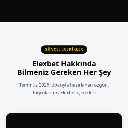
GÜNCEL İÇERIKLER
Elexbet Hakkında
Bilmeniz Gereken Her Şey
Temmuz 2026 itibarıyla hazırlanan özgün,
doğrulanmış Elexbet içerikleri.