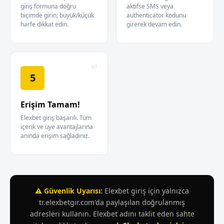
giriş formuna doğru
aktifse SMS veya
biçimde girin; büyük/küçük
authenticator kodunu
harfe dikkat edin.
girerek devam edin.
5
Erişim Tamam!
Elexbet giriş başarılı. Tüm
içerik ve üye avantajlarına
anında erişim sağladınız.
⚠ Güvenlik Uyarısı:
Elexbet giriş için yalnızca
tr.elexbetgir.com'da paylaşılan doğrulanmış
adresleri kullanın. Elexbet adını taklit eden sahte