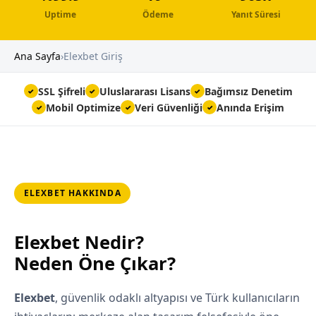
Uptime
Ödeme
Yanıt Süresi
Ana Sayfa
›
Elexbet Giriş
SSL Şifreli
Uluslararası Lisans
Bağımsız Denetim
✓
✓
✓
Mobil Optimize
Veri Güvenliği
Anında Erişim
✓
✓
✓
ELEXBET HAKKINDA
Elexbet Nedir?
Neden Öne Çıkar?
Elexbet
, güvenlik odaklı altyapısı ve Türk kullanıcıların