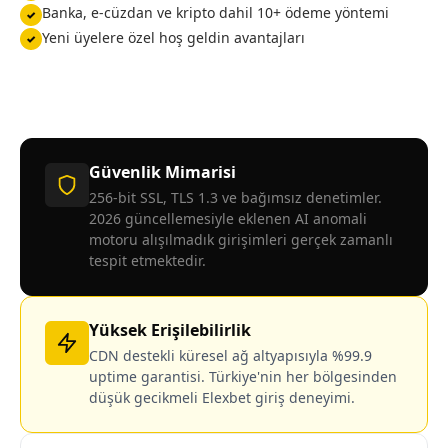
Banka, e-cüzdan ve kripto dahil 10+ ödeme yöntemi
✓
Yeni üyelere özel hoş geldin avantajları
✓
Güvenlik Mimarisi
256-bit SSL, TLS 1.3 ve bağımsız denetimler.
2026 güncellemesiyle eklenen AI anomali
motoru alışılmadık girişimleri gerçek zamanlı
tespit etmektedir.
Yüksek Erişilebilirlik
CDN destekli küresel ağ altyapısıyla %99.9
uptime garantisi. Türkiye'nin her bölgesinden
düşük gecikmeli Elexbet giriş deneyimi.