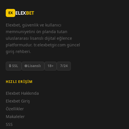
ELEX
BET
EX
Elexbet, güvenlik ve kullanıcı
memnuniyetini ön planda tutan
uluslararası lisanslı dijital eğlence
platformudur. tr.elexbetgir.com güncel
giriş rehberi.
🔒 SSL
🌐 Lisanslı
18+
7/24
HIZLI ERIŞIM
Elexbet Hakkında
Elexbet Giriş
Özellikler
Makaleler
SSS