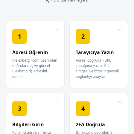
1
2
Adresi Öğrenin
Tarayıcıya Yazın
tr.elexbetgir.com üzerinden
Adresi doğrudan URL
doğrulanmış ve güncel
çubuğuna yazın. Kilit
Elexbet giriş adresini
simgesi ve https:// güvenli
edinin.
bağlantıyı onaylar.
3
4
Bilgileri Girin
2FA Doğrula
Kullanıcı adı ve şifrenizi
İki faktörlü doğrulama