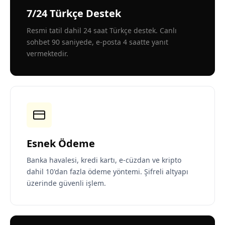
7/24 Türkçe Destek
Resmi tatil dahil 24 saat Türkçe destek. Canlı
sohbet 90 saniyede, e-posta 4 saatte yanıt
vermektedir.
Esnek Ödeme
Banka havalesi, kredi kartı, e-cüzdan ve kripto
dahil 10'dan fazla ödeme yöntemi. Şifreli altyapı
üzerinde güvenli işlem.