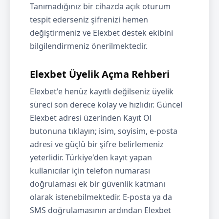
Tanımadığınız bir cihazda açık oturum
tespit ederseniz şifrenizi hemen
değiştirmeniz ve Elexbet destek ekibini
bilgilendirmeniz önerilmektedir.
Elexbet Üyelik Açma Rehberi
Elexbet'e henüz kayıtlı değilseniz üyelik
süreci son derece kolay ve hızlıdır. Güncel
Elexbet adresi üzerinden Kayıt Ol
butonuna tıklayın; isim, soyisim, e-posta
adresi ve güçlü bir şifre belirlemeniz
yeterlidir. Türkiye'den kayıt yapan
kullanıcılar için telefon numarası
doğrulaması ek bir güvenlik katmanı
olarak istenebilmektedir. E-posta ya da
SMS doğrulamasının ardından Elexbet