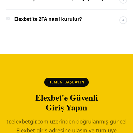
tüm özelliklere erişebilirsiniz.
adres üzerinden Kayıt Ol butonuna tıklayın, formu
doldurun ve e-posta veya SMS doğrulamasını
tamamlayın. Hesabınız hemen aktif olur ve hoş geldin
Elexbet giriş ekranındaki "Şifremi Unuttum"
08
Elexbet'te 2FA nasıl kurulur?
avantajlarına anında kavuşursunuz.
bağlantısına tıklayın. Üyelik e-posta adresinize
sıfırlama bağlantısı gönderilecektir. Bağlantı 15 dakika
geçerlidir. E-posta gelmezse spam klasörünüzü
Elexbet hesabınıza giriş yapın, sağ üstteki profil
kontrol edin; sorun devam ederse Elexbet canlı
menüsünden Güvenlik Ayarları'na gidin ve İki Faktörlü
desteğe başvurun.
Doğrulama seçeneğini aktif hale getirin. SMS veya
authenticator uygulama seçeneklerinden birini tercih
edin. SMS'e kıyasla authenticator uygulaması (Google,
Microsoft) SIM swap saldırılarına karşı çok daha
güvenlidir.
HEMEN BAŞLAYIN
Elexbet'e Güvenli
Giriş Yapın
tr.elexbetgir.com üzerinden doğrulanmış güncel
Elexbet giriş adresine ulaşın ve tüm üye