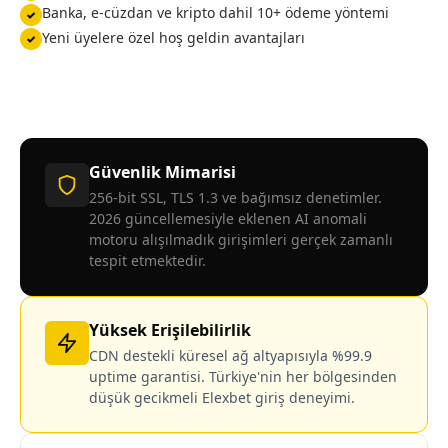
Banka, e-cüzdan ve kripto dahil 10+ ödeme yöntemi
✓
Yeni üyelere özel hoş geldin avantajları
✓
Güvenlik Mimarisi
256-bit SSL, TLS 1.3 ve bağımsız denetimler.
2026 güncellemesiyle eklenen AI anomali
motoru alışılmadık girişimleri gerçek zamanlı
tespit etmektedir.
Yüksek Erişilebilirlik
CDN destekli küresel ağ altyapısıyla %99.9
uptime garantisi. Türkiye'nin her bölgesinden
düşük gecikmeli Elexbet giriş deneyimi.