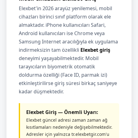
Elexbet'in 2026 arayüz yenilemesi, mobil
cihazları birinci sınıf platform olarak ele
almaktadır. iPhone kullanıcıları Safari,
Android kullanıcıları ise Chrome veya
Samsung Internet aracılığıyla ek uygulama
indirmeksizin tam özellikli
Elexbet giriş
deneyimi yaşayabilmektedir. Mobil
tarayıcıların biyometrik otomatik
doldurma özelliği (Face ID, parmak izi)
etkinleştirilirse giriş süresi birkaç saniyeye
kadar düşmektedir.
Elexbet Giriş — Önemli Uyarı:
Elexbet güncel adresi zaman zaman ağ
kısıtlamaları nedeniyle değişebilmektedir.
Adresler için yalnızca tr.elexbetgir.com'u