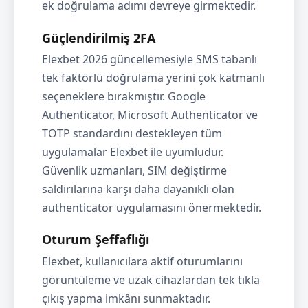
ek doğrulama adımı devreye girmektedir.
Güçlendirilmiş 2FA
Elexbet 2026 güncellemesiyle SMS tabanlı
tek faktörlü doğrulama yerini çok katmanlı
seçeneklere bırakmıştır. Google
Authenticator, Microsoft Authenticator ve
TOTP standardını destekleyen tüm
uygulamalar Elexbet ile uyumludur.
Güvenlik uzmanları, SIM değiştirme
saldırılarına karşı daha dayanıklı olan
authenticator uygulamasını önermektedir.
Oturum Şeffaflığı
Elexbet, kullanıcılara aktif oturumlarını
görüntüleme ve uzak cihazlardan tek tıkla
çıkış yapma imkânı sunmaktadır.