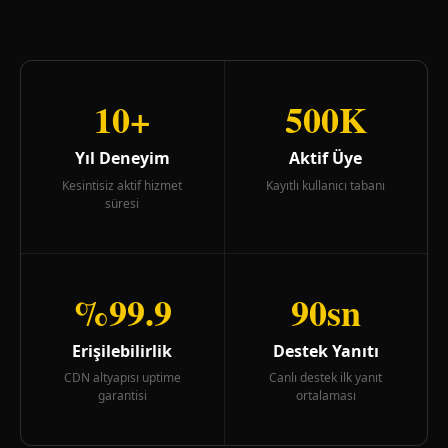
10+
500K
Yıl Deneyim
Aktif Üye
Kesintisiz aktif hizmet
Kayıtlı kullanıcı tabanı
süresi
%99.9
90sn
Erişilebilirlik
Destek Yanıtı
CDN altyapısı uptime
Canlı destek ilk yanıt
garantisi
ortalaması