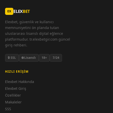
ELEX
BET
EX
Elexbet, güvenlik ve kullanıcı
memnuniyetini ön planda tutan
uluslararası lisanslı dijital eğlence
platformudur. tr.elexbetgir.com güncel
giriş rehberi.
🔒 SSL
🌐 Lisanslı
18+
7/24
HIZLI ERIŞIM
Elexbet Hakkında
Elexbet Giriş
Özellikler
Makaleler
SSS