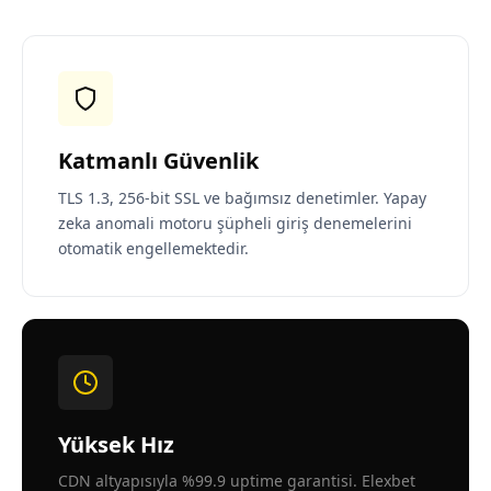
Katmanlı Güvenlik
TLS 1.3, 256-bit SSL ve bağımsız denetimler. Yapay
zeka anomali motoru şüpheli giriş denemelerini
otomatik engellemektedir.
Yüksek Hız
CDN altyapısıyla %99.9 uptime garantisi. Elexbet