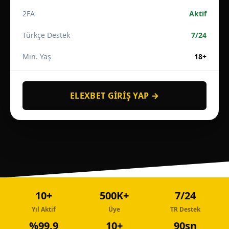
2FA
Aktif
Türkçe Destek
7/24
Min. Yaş
18+
ELEXBET GİRİŞ YAP →
10+
500K+
7/24
Yıl Aktif
Üye
TR Destek
%99.9
10+
90sn