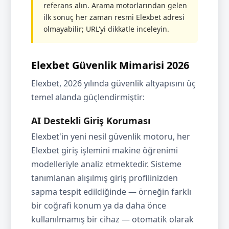
referans alın. Arama motorlarından gelen
ilk sonuç her zaman resmi Elexbet adresi
olmayabilir; URL'yi dikkatle inceleyin.
Elexbet Güvenlik Mimarisi 2026
Elexbet, 2026 yılında güvenlik altyapısını üç
temel alanda güçlendirmiştir:
AI Destekli Giriş Koruması
Elexbet'in yeni nesil güvenlik motoru, her
Elexbet giriş işlemini makine öğrenimi
modelleriyle analiz etmektedir. Sisteme
tanımlanan alışılmış giriş profilinizden
sapma tespit edildiğinde — örneğin farklı
bir coğrafi konum ya da daha önce
kullanılmamış bir cihaz — otomatik olarak