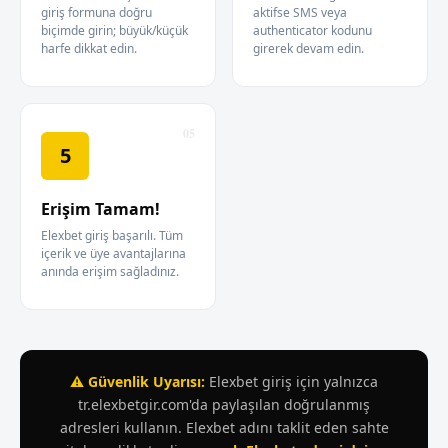
giriş formuna doğru
aktifse SMS veya
biçimde girin; büyük/küçük
authenticator kodunu
harfe dikkat edin.
girerek devam edin.
5
Erişim Tamam!
Elexbet giriş başarılı. Tüm
içerik ve üye avantajlarına
anında erişim sağladınız.
⚠ Güvenlik Uyarısı:
Elexbet giriş için yalnızca
tr.elexbetgir.com'da paylaşılan doğrulanmış
adresleri kullanın. Elexbet adını taklit eden sahte