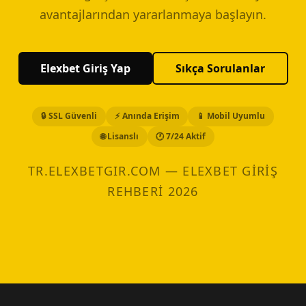
avantajlarından yararlanmaya başlayın.
Elexbet Giriş Yap
Sıkça Sorulanlar
🔒 SSL Güvenli
⚡ Anında Erişim
📱 Mobil Uyumlu
🌐 Lisanslı
🕐 7/24 Aktif
TR.ELEXBETGIR.COM — ELEXBET GİRİŞ
REHBERİ 2026