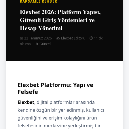
KAPSAMLI REHBER
Elexbet 2026: Platform Yapısı,
Güvenli Giriş Yöntemleri ve
Hesap Yönetimi
📅 22 Temmuz 2026 · ✍ Elexbet Editörü · ⏱ 11 dk
okuma · 🔄 Güncel
Elexbet Platformu: Yapı ve
Felsefe
Elexbet
, dijital platformlar arasında
kendine özgün bir yer edinmiş, kullanıcı
güvenliğini ve erişim kolaylığını ürün
felsefesinin merkezine yerleştirmiş bir