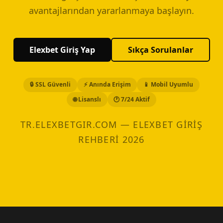
avantajlarından yararlanmaya başlayın.
Elexbet Giriş Yap
Sıkça Sorulanlar
🔒 SSL Güvenli
⚡ Anında Erişim
📱 Mobil Uyumlu
🌐 Lisanslı
🕐 7/24 Aktif
TR.ELEXBETGIR.COM — ELEXBET GİRİŞ
REHBERİ 2026