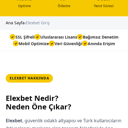
Uptime
Ödeme
Yanıt Süresi
Ana Sayfa
›
Elexbet Giriş
SSL Şifreli
Uluslararası Lisans
Bağımsız Denetim
✓
✓
✓
Mobil Optimize
Veri Güvenliği
Anında Erişim
✓
✓
✓
ELEXBET HAKKINDA
Elexbet Nedir?
Neden Öne Çıkar?
Elexbet
, güvenlik odaklı altyapısı ve Türk kullanıcıların