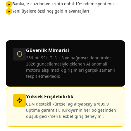
Banka, e-cüzdan ve kripto dahil 10+ ödeme yöntemi
✓
Yeni üyelere özel hoş geldin avantajları
✓
Güvenlik Mimarisi
256-bit SSL, TLS 1.3 ve bağımsız denetimler.
2026 güncellemesiyle eklenen AI anomali
motoru alışılmadık girişimleri gerçek zamanlı
tespit etmektedir.
Yüksek Erişilebilirlik
CDN destekli küresel ağ altyapısıyla %99.9
uptime garantisi. Türkiye'nin her bölgesinden
düşük gecikmeli Elexbet giriş deneyimi.