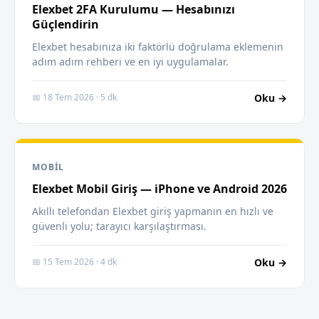
Elexbet 2FA Kurulumu — Hesabınızı
Güçlendirin
Elexbet hesabınıza iki faktörlü doğrulama eklemenin
adım adım rehberi ve en iyi uygulamalar.
Oku →
📅 18 Tem 2026 · 5 dk
MOBIL
Elexbet Mobil Giriş — iPhone ve Android 2026
Akıllı telefondan Elexbet giriş yapmanın en hızlı ve
güvenli yolu; tarayıcı karşılaştırması.
Oku →
📅 15 Tem 2026 · 4 dk