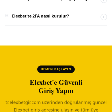
tüm özelliklere erişebilirsiniz.
adres üzerinden Kayıt Ol butonuna tıklayın, formu
doldurun ve e-posta veya SMS doğrulamasını
tamamlayın. Hesabınız hemen aktif olur ve hoş geldin
Elexbet giriş ekranındaki "Şifremi Unuttum"
08
Elexbet'te 2FA nasıl kurulur?
avantajlarına anında kavuşursunuz.
bağlantısına tıklayın. Üyelik e-posta adresinize
sıfırlama bağlantısı gönderilecektir. Bağlantı 15 dakika
geçerlidir. E-posta gelmezse spam klasörünüzü
Elexbet hesabınıza giriş yapın, sağ üstteki profil
kontrol edin; sorun devam ederse Elexbet canlı
menüsünden Güvenlik Ayarları'na gidin ve İki Faktörlü
desteğe başvurun.
Doğrulama seçeneğini aktif hale getirin. SMS veya
authenticator uygulama seçeneklerinden birini tercih
edin. SMS'e kıyasla authenticator uygulaması (Google,
Microsoft) SIM swap saldırılarına karşı çok daha
güvenlidir.
HEMEN BAŞLAYIN
Elexbet'e Güvenli
Giriş Yapın
tr.elexbetgir.com üzerinden doğrulanmış güncel
Elexbet giriş adresine ulaşın ve tüm üye