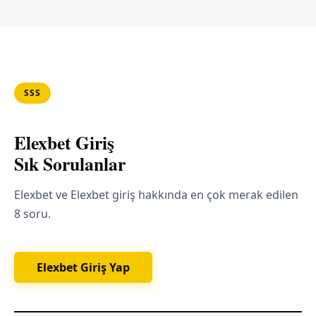
SSS
Elexbet Giriş
Sık Sorulanlar
Elexbet ve Elexbet giriş hakkında en çok merak edilen
8 soru.
Elexbet Giriş Yap