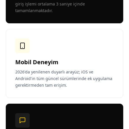
giriş işlemi ortalama 3 saniye içinde
tamamlanmaktadır.
Mobil Deneyim
2026'da yenilenen duyarlı arayüz; iOS ve
Android'in tüm güncel sürümlerinde ek uygulama
gerektirmeden tam erişim.