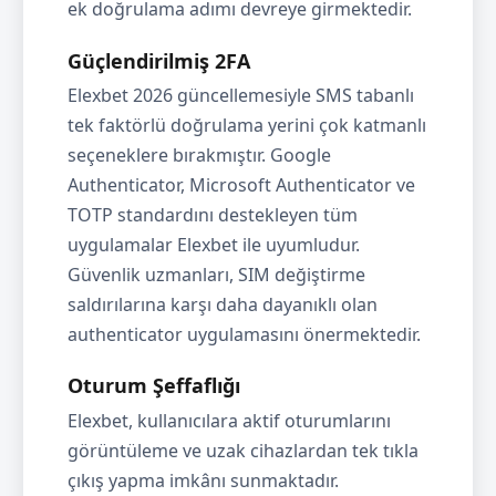
ek doğrulama adımı devreye girmektedir.
Güçlendirilmiş 2FA
Elexbet 2026 güncellemesiyle SMS tabanlı
tek faktörlü doğrulama yerini çok katmanlı
seçeneklere bırakmıştır. Google
Authenticator, Microsoft Authenticator ve
TOTP standardını destekleyen tüm
uygulamalar Elexbet ile uyumludur.
Güvenlik uzmanları, SIM değiştirme
saldırılarına karşı daha dayanıklı olan
authenticator uygulamasını önermektedir.
Oturum Şeffaflığı
Elexbet, kullanıcılara aktif oturumlarını
görüntüleme ve uzak cihazlardan tek tıkla
çıkış yapma imkânı sunmaktadır.