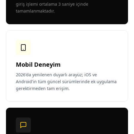
giriş işlemi ortalama 3 saniye içinde
tamamlanmaktadır.
Mobil Deneyim
2026'da yenilenen duyarlı arayüz; iOS ve
Android'in tüm güncel sürümlerinde ek uygulama
gerektirmeden tam erişim.