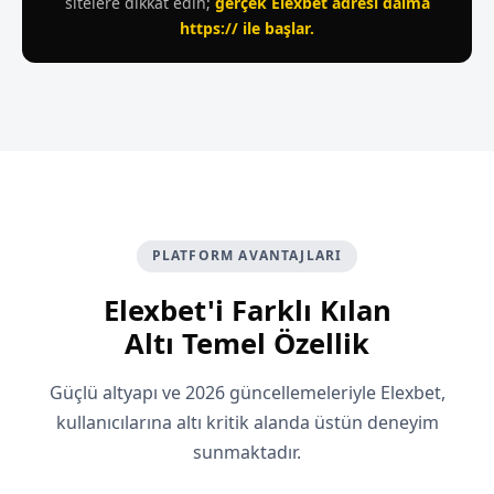
sitelere dikkat edin;
gerçek Elexbet adresi daima
https:// ile başlar.
PLATFORM AVANTAJLARI
Elexbet'i Farklı Kılan
Altı Temel Özellik
Güçlü altyapı ve 2026 güncellemeleriyle Elexbet,
kullanıcılarına altı kritik alanda üstün deneyim
sunmaktadır.