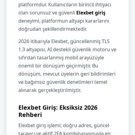
platformdur. Kullanıcıların birincil ihtiyacı
olan sorunsuz ve güvenli
Elexbet giriş
deneyimi, platformun altyapı kararlarını
doğrudan şekillendirmektedir.
2026 itibarıyla Elexbet, güncellenmiş TLS
1.3 altyapısı, AI destekli güvenlik motoru ve
sıfırdan tasarlanmış mobil arayüzüyle
önemli bir dönüşüm geçirmiştir. Bu
dönüşüm, mevcut üyelerin geri bildirimleri
ve bağımsız güvenlik denetimleri temel
alınarak gerçekleştirilmiştir.
Elexbet Giriş: Eksiksiz 2026
Rehberi
Elexbet giriş işlemi; doğru adres, güncel
tarayıcı ve aktif 2FA kombinasyonuyla en