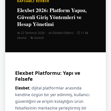
KAPSAMLI REHBER
Elexbet 2026: Platform Yapısı,
Güvenli Giriş Yöntemleri ve
Hesap Yönetimi
📅 22 Temmuz 2026 · ✍ Elexbet Editörü · ⏱ 11 dk
okuma · 🔄 Güncel
Elexbet Platformu: Yapı ve
Felsefe
Elexbet
, dijital platformlar arasında
kendine özgün bir yer edinmiş, kullanıcı
güvenliğini ve erişim kolaylığını ürün
felsefesinin merkezine yerleştirmiş bir