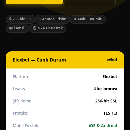
🔒 256-bit SSL
⚡ Anında Erişim
📱 Mobil Uyumlu
🌐 Lisanslı
🕐 7/24 TR Destek
Elexbet — Canlı Durum
Aktif
Platform
Elexbet
Lisans
Uluslararası
Şifreleme
256-bit SSL
Protokol
TLS 1.3
Mobil Destek
iOS & Android