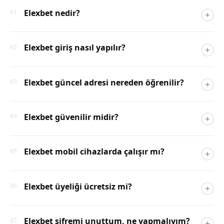
01
Elexbet nedir?
Elexbet, uluslararası lisans kapsamında faaliyet
02
Elexbet giriş nasıl yapılır?
gösteren, Türk kullanıcılara tam Türkçe arayüz ve 7/24
destek sunan dijital eğlence ve interaktif içerik
platformudur. Güvenlik odaklı altyapısı ve kesintisiz
tr.elexbetgir.com üzerinden doğrulanmış güncel
03
Elexbet güncel adresi nereden öğrenilir?
erişim altyapısıyla kullanıcı memnuniyetini öncelikli
Elexbet giriş adresini edinin. Adresi tarayıcınıza
hedef olarak benimseyen Elexbet, yıllar içinde güçlü
doğrudan yazın; URL'de kilit simgesi ve "https://"
bir üye tabanı oluşturmuştur.
olduğunu doğrulayın. Kullanıcı adı ve şifrenizi giriş
Elexbet güncel giriş adresi için tr.elexbetgir.com
04
Elexbet güvenilir midir?
formuna girin, Giriş butonuna tıklayın. 2FA aktifse
sayfasını düzenli olarak takip edin. Adres değişiklikleri
SMS ya da authenticator kodunuzu da girerek işlemi
anlık olarak güncellenmektedir. Arama motorlarından
tamamlayın.
ulaşılan sonuçlar her zaman resmi adres
Evet. Elexbet, uluslararası lisans çerçevesinde faaliyet
05
Elexbet mobil cihazlarda çalışır mı?
olmayabileceğinden, doğrulama için bu sayfayı
göstermekte olup bağımsız güvenlik denetimlerinden
kullanın ve adresi tarayıcınızda yer imi olarak
geçmektedir. 256-bit SSL şifreleme, TLS 1.3 protokolü
kaydedin.
ve yapay zeka destekli anomali tespiti, platformun
Evet. Elexbet'in 2026'da yenilenen duyarlı (responsive)
06
Elexbet üyeliği ücretsiz mi?
güvenlik standartlarını yüksek tutmaktadır.
arayüzü iOS ve Android'in tüm güncel sürümlerinde
sorunsuz çalışmaktadır. Ek uygulama indirmeye gerek
kalmadan mobil tarayıcıdan Elexbet giriş yapabilir,
Evet, Elexbet üyeliği tamamen ücretsizdir. Güncel
07
Elexbet şifremi unuttum, ne yapmalıyım?