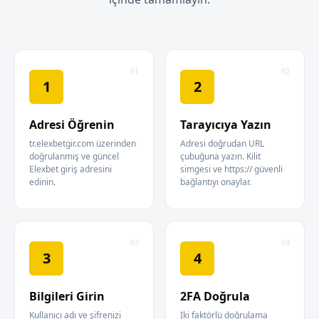
1
2
Adresi Öğrenin
Tarayıcıya Yazın
tr.elexbetgir.com üzerinden
Adresi doğrudan URL
doğrulanmış ve güncel
çubuğuna yazın. Kilit
Elexbet giriş adresini
simgesi ve https:// güvenli
edinin.
bağlantıyı onaylar.
3
4
Bilgileri Girin
2FA Doğrula
Kullanıcı adı ve şifrenizi
İki faktörlü doğrulama