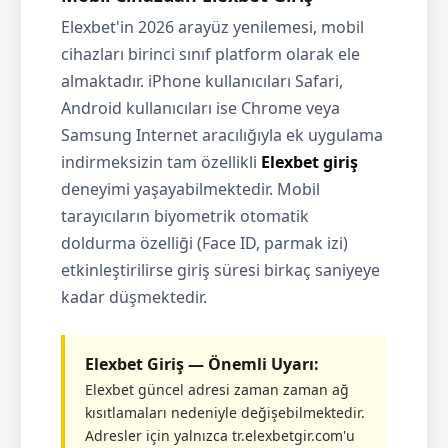
Elexbet'in 2026 arayüz yenilemesi, mobil
cihazları birinci sınıf platform olarak ele
almaktadır. iPhone kullanıcıları Safari,
Android kullanıcıları ise Chrome veya
Samsung Internet aracılığıyla ek uygulama
indirmeksizin tam özellikli
Elexbet giriş
deneyimi yaşayabilmektedir. Mobil
tarayıcıların biyometrik otomatik
doldurma özelliği (Face ID, parmak izi)
etkinleştirilirse giriş süresi birkaç saniyeye
kadar düşmektedir.
Elexbet Giriş — Önemli Uyarı:
Elexbet güncel adresi zaman zaman ağ
kısıtlamaları nedeniyle değişebilmektedir.
Adresler için yalnızca tr.elexbetgir.com'u