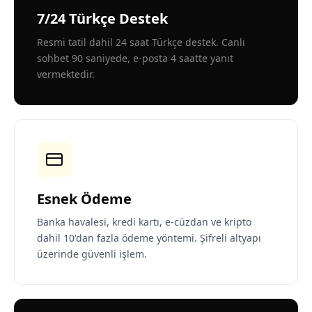
7/24 Türkçe Destek
Resmi tatil dahil 24 saat Türkçe destek. Canlı
sohbet 90 saniyede, e-posta 4 saatte yanıt
vermektedir.
Esnek Ödeme
Banka havalesi, kredi kartı, e-cüzdan ve kripto
dahil 10'dan fazla ödeme yöntemi. Şifreli altyapı
üzerinde güvenli işlem.