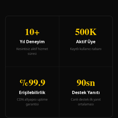
10+
500K
Yıl Deneyim
Aktif Üye
Kesintisiz aktif hizmet
Kayıtlı kullanıcı tabanı
süresi
%99.9
90sn
Erişilebilirlik
Destek Yanıtı
CDN altyapısı uptime
Canlı destek ilk yanıt
garantisi
ortalaması