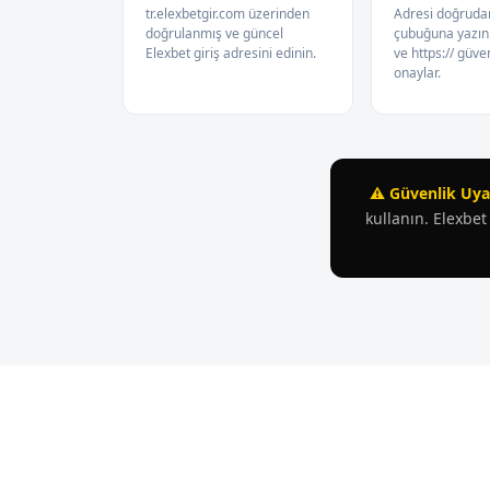
tr.elexbetgir.com üzerinden
Adresi doğruda
doğrulanmış ve güncel
çubuğuna yazın. 
Elexbet giriş adresini edinin.
ve https:// güve
onaylar.
⚠ Güvenlik Uyar
kullanın. Elexbet