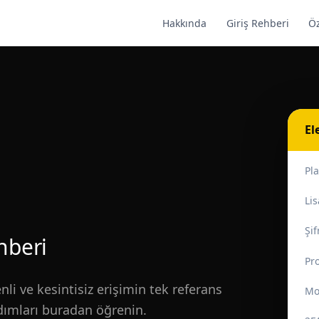
Hakkında
Giriş Rehberi
Öz
El
Pl
Li
Şi
hberi
Pr
i ve kesintisiz erişimin tek referans
Mo
adımları buradan öğrenin.