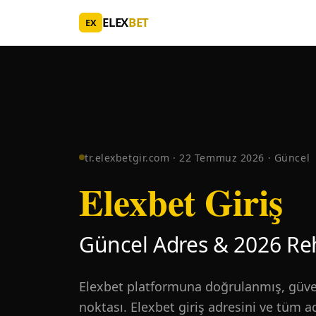
ELEX
BET
EX
tr.elexbetgir.com · 22 Temmuz 2026 · Güncel
Elexbet Giriş
Güncel Adres & 2026 Re
Elexbet platformuna doğrulanmış, güvenl
noktası. Elexbet giriş adresini ve tüm 