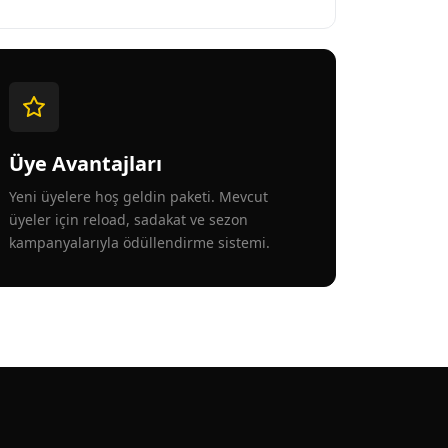
Üye Avantajları
Yeni üyelere hoş geldin paketi. Mevcut
üyeler için reload, sadakat ve sezon
kampanyalarıyla ödüllendirme sistemi.