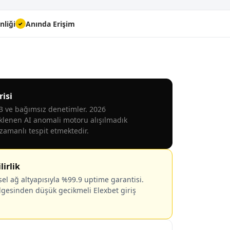
nliği
Anında Erişim
✓
isi
.3 ve bağımsız denetimler. 2026
klenen AI anomali motoru alışılmadık
 zamanlı tespit etmektedir.
lirlik
el ağ altyapısıyla %99.9 uptime garantisi.
lgesinden düşük gecikmeli Elexbet giriş