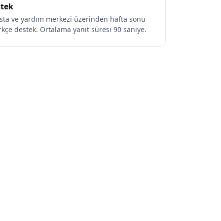
stek
osta ve yardım merkezi üzerinden hafta sonu
ürkçe destek. Ortalama yanıt süresi 90 saniye.