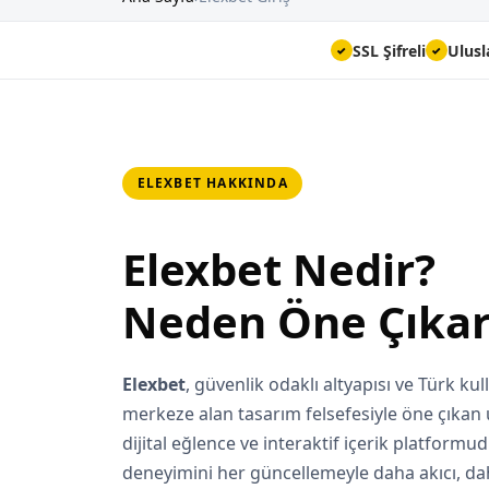
SSL Şifreli
Ulusl
✓
✓
ELEXBET HAKKINDA
Elexbet Nedir?
Neden Öne Çıkar
Elexbet
, güvenlik odaklı altyapısı ve Türk kull
merkeze alan tasarım felsefesiyle öne çıkan ul
dijital eğlence ve interaktif içerik platformud
deneyimini her güncellemeyle daha akıcı, dah