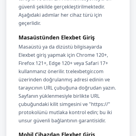
güvenli şekilde gerçekleştirilmektedir.
Aşağıdaki adımlar her cihaz türü için
geçerlidir.
Masaüstünden Elexbet Giriş
Masaüstü ya da dizüstü bilgisayarda
Elexbet giriş yapmak için Chrome 120+,
Firefox 121+, Edge 120+ veya Safari 17+
kullanmanız önerilir. tr.elexbetgir.com
üzerinden doğrulanmış adresi edinin ve
tarayıcının URL çubuğuna doğrudan yazın.
Sayfanın yüklenmesiyle birlikte URL
çubuğundaki kilit simgesini ve "https://"
protokolünü mutlaka kontrol edin; bu iki
unsur güvenli bağlantının garantisidir.
Mobil Cihazdan Elexbet Giriş