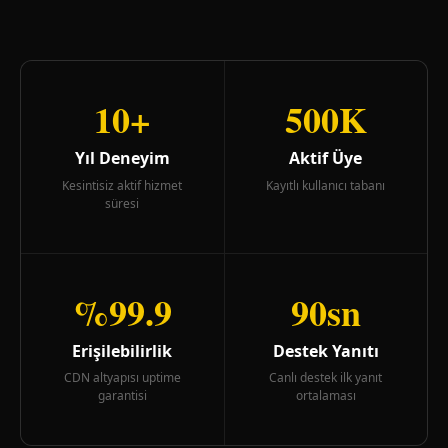
10+
500K
Yıl Deneyim
Aktif Üye
Kesintisiz aktif hizmet
Kayıtlı kullanıcı tabanı
süresi
%99.9
90sn
Erişilebilirlik
Destek Yanıtı
CDN altyapısı uptime
Canlı destek ilk yanıt
garantisi
ortalaması