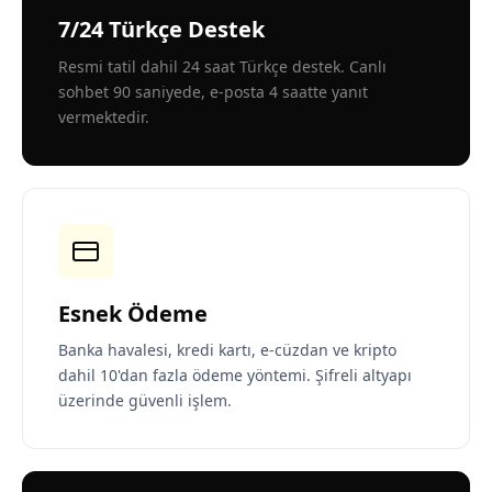
7/24 Türkçe Destek
Resmi tatil dahil 24 saat Türkçe destek. Canlı
sohbet 90 saniyede, e-posta 4 saatte yanıt
vermektedir.
Esnek Ödeme
Banka havalesi, kredi kartı, e-cüzdan ve kripto
dahil 10'dan fazla ödeme yöntemi. Şifreli altyapı
üzerinde güvenli işlem.