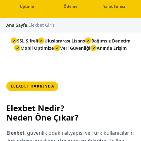
Uptime
Ödeme
Yanıt Süresi
Ana Sayfa
›
Elexbet Giriş
SSL Şifreli
Uluslararası Lisans
Bağımsız Denetim
✓
✓
✓
Mobil Optimize
Veri Güvenliği
Anında Erişim
✓
✓
✓
ELEXBET HAKKINDA
Elexbet Nedir?
Neden Öne Çıkar?
Elexbet
, güvenlik odaklı altyapısı ve Türk kullanıcıların