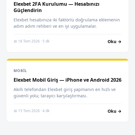
Elexbet 2FA Kurulumu — Hesabınızı
Güçlendirin
Elexbet hesabınıza iki faktörlü doğrulama eklemenin
adım adım rehberi ve en iyi uygulamalar.
Oku →
📅 18 Tem 2026 · 5 dk
MOBIL
Elexbet Mobil Giriş — iPhone ve Android 2026
Akıllı telefondan Elexbet giriş yapmanın en hızlı ve
güvenli yolu; tarayıcı karşılaştırması.
Oku →
📅 15 Tem 2026 · 4 dk