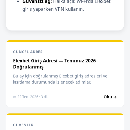
Güvensiz ağ:
Halka açık Wi-Fi'da Elexbet
giriş yaparken VPN kullanın.
GÜNCEL ADRES
Elexbet Giriş Adresi — Temmuz 2026
Doğrulanmış
Bu ay için doğrulanmış Elexbet giriş adresleri ve
kısıtlama durumunda izlenecek adımlar.
Oku →
📅 22 Tem 2026 · 3 dk
GÜVENLIK