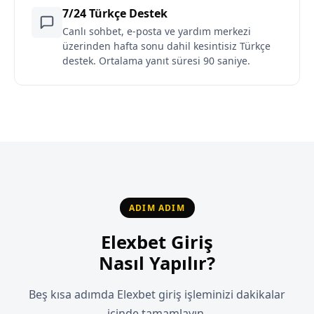
7/24 Türkçe Destek
Canlı sohbet, e-posta ve yardım merkezi
üzerinden hafta sonu dahil kesintisiz Türkçe
destek. Ortalama yanıt süresi 90 saniye.
ADIM ADIM
Elexbet Giriş
Nasıl Yapılır?
Beş kısa adımda Elexbet giriş işleminizi dakikalar
içinde tamamlayın.