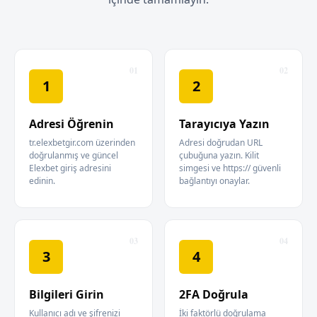
1
2
Adresi Öğrenin
Tarayıcıya Yazın
tr.elexbetgir.com üzerinden
Adresi doğrudan URL
doğrulanmış ve güncel
çubuğuna yazın. Kilit
Elexbet giriş adresini
simgesi ve https:// güvenli
edinin.
bağlantıyı onaylar.
3
4
Bilgileri Girin
2FA Doğrula
Kullanıcı adı ve şifrenizi
İki faktörlü doğrulama