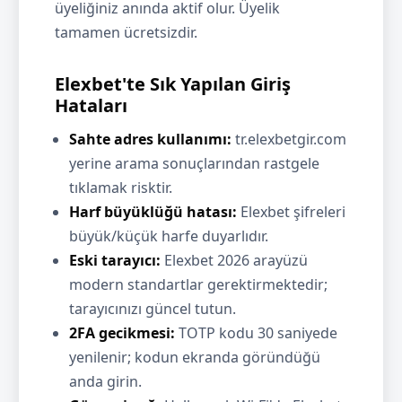
üyeliğiniz anında aktif olur. Üyelik
tamamen ücretsizdir.
Elexbet'te Sık Yapılan Giriş
Hataları
Sahte adres kullanımı:
tr.elexbetgir.com
yerine arama sonuçlarından rastgele
tıklamak risktir.
Harf büyüklüğü hatası:
Elexbet şifreleri
büyük/küçük harfe duyarlıdır.
Eski tarayıcı:
Elexbet 2026 arayüzü
modern standartlar gerektirmektedir;
tarayıcınızı güncel tutun.
2FA gecikmesi:
TOTP kodu 30 saniyede
yenilenir; kodun ekranda göründüğü
anda girin.