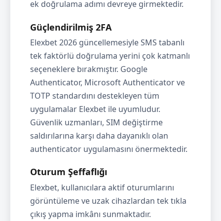
ek doğrulama adımı devreye girmektedir.
Güçlendirilmiş 2FA
Elexbet 2026 güncellemesiyle SMS tabanlı
tek faktörlü doğrulama yerini çok katmanlı
seçeneklere bırakmıştır. Google
Authenticator, Microsoft Authenticator ve
TOTP standardını destekleyen tüm
uygulamalar Elexbet ile uyumludur.
Güvenlik uzmanları, SIM değiştirme
saldırılarına karşı daha dayanıklı olan
authenticator uygulamasını önermektedir.
Oturum Şeffaflığı
Elexbet, kullanıcılara aktif oturumlarını
görüntüleme ve uzak cihazlardan tek tıkla
çıkış yapma imkânı sunmaktadır.