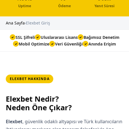
Uptime
Ödeme
Yanıt Süresi
Ana Sayfa
›
Elexbet Giriş
SSL Şifreli
Uluslararası Lisans
Bağımsız Denetim
✓
✓
✓
Mobil Optimize
Veri Güvenliği
Anında Erişim
✓
✓
✓
ELEXBET HAKKINDA
Elexbet Nedir?
Neden Öne Çıkar?
Elexbet
, güvenlik odaklı altyapısı ve Türk kullanıcıların