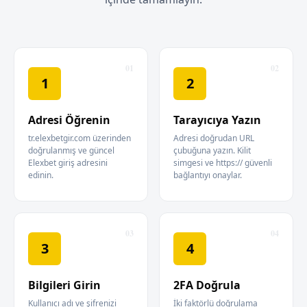
1
2
Adresi Öğrenin
Tarayıcıya Yazın
tr.elexbetgir.com üzerinden
Adresi doğrudan URL
doğrulanmış ve güncel
çubuğuna yazın. Kilit
Elexbet giriş adresini
simgesi ve https:// güvenli
edinin.
bağlantıyı onaylar.
3
4
Bilgileri Girin
2FA Doğrula
Kullanıcı adı ve şifrenizi
İki faktörlü doğrulama