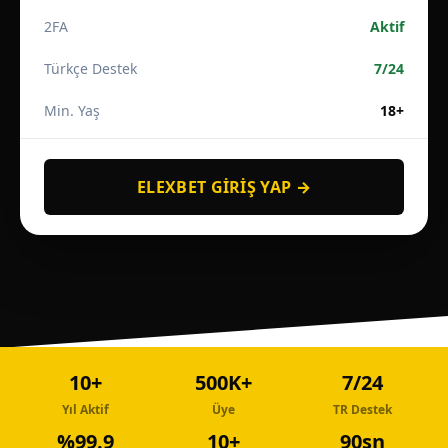
2FA
Aktif
Türkçe Destek
7/24
Min. Yaş
18+
ELEXBET GİRİŞ YAP →
10+
500K+
7/24
Yıl Aktif
Üye
TR Destek
%99.9
10+
90sn