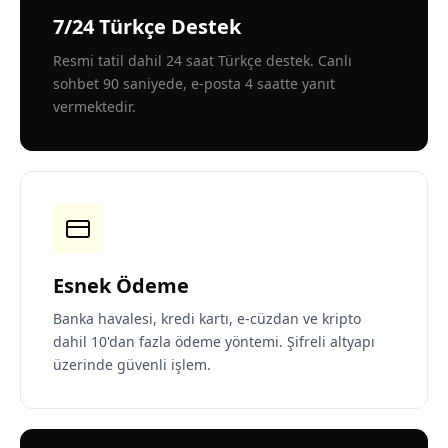
7/24 Türkçe Destek
Resmi tatil dahil 24 saat Türkçe destek. Canlı
sohbet 90 saniyede, e-posta 4 saatte yanıt
vermektedir.
Esnek Ödeme
Banka havalesi, kredi kartı, e-cüzdan ve kripto
dahil 10'dan fazla ödeme yöntemi. Şifreli altyapı
üzerinde güvenli işlem.