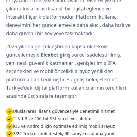
ihtiyaçlarını merkeze alan tasarım felsefesiyle öne
çıkan uluslararası lisanslı bir dijital eğlence ve
interaktif içerik platformudur. Platform, kullanıcı
deneyimini her güncellemeyle daha akıcı, daha hızlı ve
daha güvenli bir seviyeye taşımaktadır.
2026 yılında gerçekleştirilen kapsamlı teknik
güncellemeyle
Elexbet giriş
süreci sadeleştirilmiş;
yeni nesil güvenlik katmanları, genişletilmiş 2FA
seçenekleri ve mobil öncelikli arayüz yenilikleri
platforma dahil edilmiştir. Bu gelişmeler, Elexbet'i
Türkiye'deki dijital platform kullanıcılarının tercihleri
arasında üst sıralara taşımıştır.
Uluslararası lisans güvencesiyle denetimli hizmet
✓
TLS 1.3 ve 256-bit SSL şifreli veri iletimi
✓
iOS ve Android için optimize edilmiş mobil arayüz
✓
7/24 Türkçe canlı destek, 90 saniye ortalama yanıt
✓