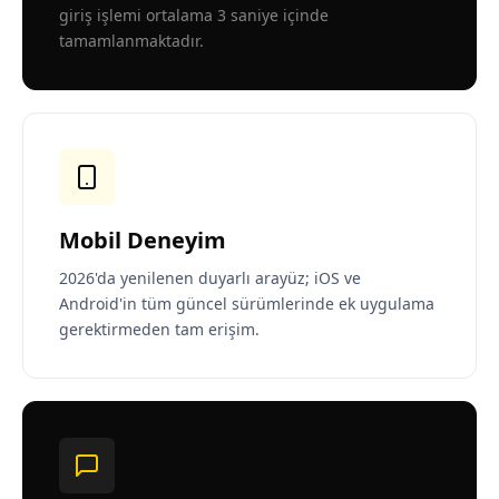
giriş işlemi ortalama 3 saniye içinde
tamamlanmaktadır.
Mobil Deneyim
2026'da yenilenen duyarlı arayüz; iOS ve
Android'in tüm güncel sürümlerinde ek uygulama
gerektirmeden tam erişim.