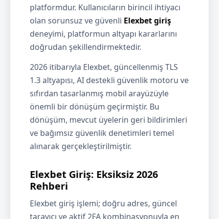
platformdur. Kullanıcıların birincil ihtiyacı
olan sorunsuz ve güvenli
Elexbet giriş
deneyimi, platformun altyapı kararlarını
doğrudan şekillendirmektedir.
2026 itibarıyla Elexbet, güncellenmiş TLS
1.3 altyapısı, AI destekli güvenlik motoru ve
sıfırdan tasarlanmış mobil arayüzüyle
önemli bir dönüşüm geçirmiştir. Bu
dönüşüm, mevcut üyelerin geri bildirimleri
ve bağımsız güvenlik denetimleri temel
alınarak gerçekleştirilmiştir.
Elexbet Giriş: Eksiksiz 2026
Rehberi
Elexbet giriş işlemi; doğru adres, güncel
tarayıcı ve aktif 2FA kombinasyonuyla en