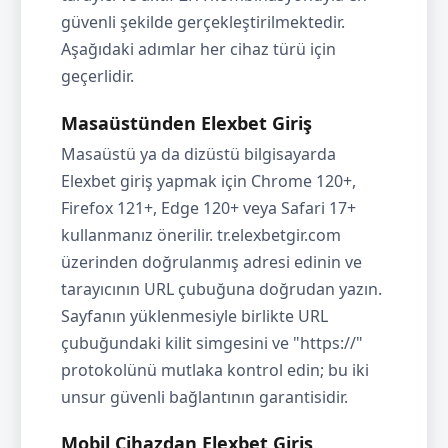
güvenli şekilde gerçekleştirilmektedir.
Aşağıdaki adımlar her cihaz türü için
geçerlidir.
Masaüstünden Elexbet Giriş
Masaüstü ya da dizüstü bilgisayarda
Elexbet giriş yapmak için Chrome 120+,
Firefox 121+, Edge 120+ veya Safari 17+
kullanmanız önerilir. tr.elexbetgir.com
üzerinden doğrulanmış adresi edinin ve
tarayıcının URL çubuğuna doğrudan yazın.
Sayfanın yüklenmesiyle birlikte URL
çubuğundaki kilit simgesini ve "https://"
protokolünü mutlaka kontrol edin; bu iki
unsur güvenli bağlantının garantisidir.
Mobil Cihazdan Elexbet Giriş