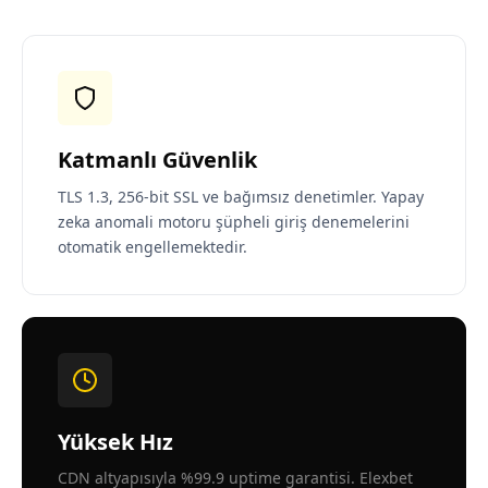
Katmanlı Güvenlik
TLS 1.3, 256-bit SSL ve bağımsız denetimler. Yapay
zeka anomali motoru şüpheli giriş denemelerini
otomatik engellemektedir.
Yüksek Hız
CDN altyapısıyla %99.9 uptime garantisi. Elexbet