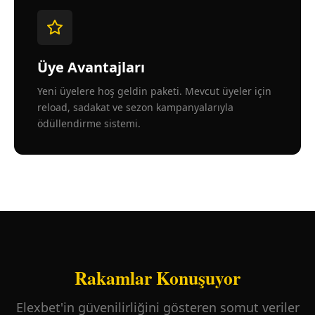
Üye Avantajları
Yeni üyelere hoş geldin paketi. Mevcut üyeler için
reload, sadakat ve sezon kampanyalarıyla
ödüllendirme sistemi.
Rakamlar Konuşuyor
Elexbet'in güvenilirliğini gösteren somut veriler