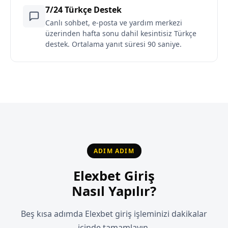
7/24 Türkçe Destek
Canlı sohbet, e-posta ve yardım merkezi
üzerinden hafta sonu dahil kesintisiz Türkçe
destek. Ortalama yanıt süresi 90 saniye.
ADIM ADIM
Elexbet Giriş
Nasıl Yapılır?
Beş kısa adımda Elexbet giriş işleminizi dakikalar
içinde tamamlayın.