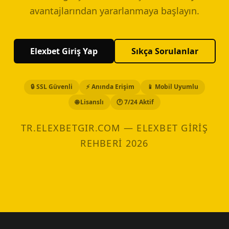
avantajlarından yararlanmaya başlayın.
Elexbet Giriş Yap
Sıkça Sorulanlar
🔒 SSL Güvenli
⚡ Anında Erişim
📱 Mobil Uyumlu
🌐 Lisanslı
🕐 7/24 Aktif
TR.ELEXBETGIR.COM — ELEXBET GİRİŞ
REHBERİ 2026