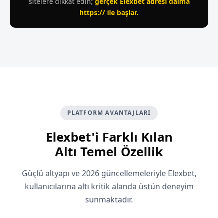
sitelere dikkat edin;
gerçek Elexbet adresi daima
https:// ile başlar.
PLATFORM AVANTAJLARI
Elexbet'i Farklı Kılan
Altı Temel Özellik
Güçlü altyapı ve 2026 güncellemeleriyle Elexbet,
kullanıcılarına altı kritik alanda üstün deneyim
sunmaktadır.