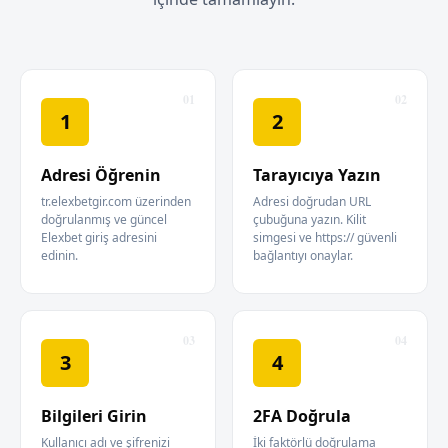
1
2
Adresi Öğrenin
Tarayıcıya Yazın
tr.elexbetgir.com üzerinden
Adresi doğrudan URL
doğrulanmış ve güncel
çubuğuna yazın. Kilit
Elexbet giriş adresini
simgesi ve https:// güvenli
edinin.
bağlantıyı onaylar.
3
4
Bilgileri Girin
2FA Doğrula
Kullanıcı adı ve şifrenizi
İki faktörlü doğrulama