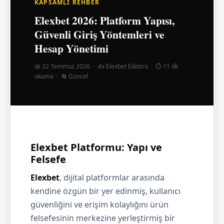
KAPSAMLI REHBER
Elexbet 2026: Platform Yapısı,
Güvenli Giriş Yöntemleri ve
Hesap Yönetimi
📅 22 Temmuz 2026 · ✍ Elexbet Editörü · ⏱ 11 dk
okuma · 🔄 Güncel
Elexbet Platformu: Yapı ve
Felsefe
Elexbet
, dijital platformlar arasında
kendine özgün bir yer edinmiş, kullanıcı
güvenliğini ve erişim kolaylığını ürün
felsefesinin merkezine yerleştirmiş bir