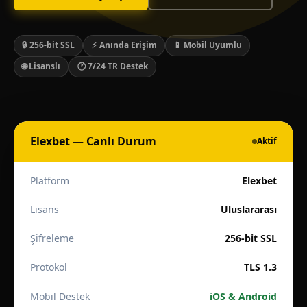
🔒 256-bit SSL
⚡ Anında Erişim
📱 Mobil Uyumlu
🌐 Lisanslı
🕐 7/24 TR Destek
Elexbet — Canlı Durum
Aktif
Platform
Elexbet
Lisans
Uluslararası
Şifreleme
256-bit SSL
Protokol
TLS 1.3
Mobil Destek
iOS & Android