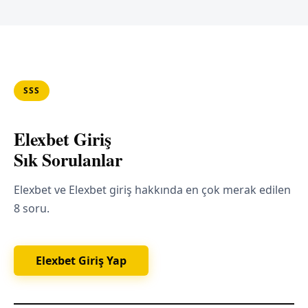
SSS
Elexbet Giriş
Sık Sorulanlar
Elexbet ve Elexbet giriş hakkında en çok merak edilen
8 soru.
Elexbet Giriş Yap