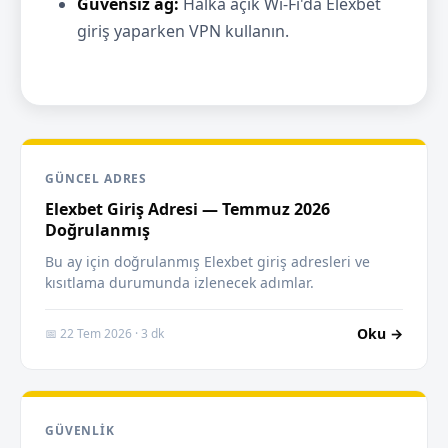
Güvensiz ağ:
Halka açık Wi-Fi'da Elexbet
giriş yaparken VPN kullanın.
GÜNCEL ADRES
Elexbet Giriş Adresi — Temmuz 2026
Doğrulanmış
Bu ay için doğrulanmış Elexbet giriş adresleri ve
kısıtlama durumunda izlenecek adımlar.
Oku →
📅 22 Tem 2026 · 3 dk
GÜVENLIK