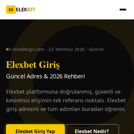
ELEX
BET
EX
tr.elexbetgir.com · 22 Temmuz 2026 · Güncel
Elexbet Giriş
Güncel Adres & 2026 Rehberi
Elexbet platformuna doğrulanmış, güvenli ve
kesintisiz erişimin tek referans noktası. Elexbet
giriş adresini ve tüm adımları buradan öğrenin.
Elexbet Giriş Yap
Elexbet Nedir?