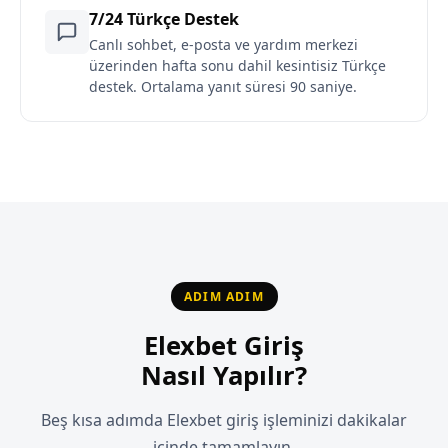
7/24 Türkçe Destek
Canlı sohbet, e-posta ve yardım merkezi
üzerinden hafta sonu dahil kesintisiz Türkçe
destek. Ortalama yanıt süresi 90 saniye.
ADIM ADIM
Elexbet Giriş
Nasıl Yapılır?
Beş kısa adımda Elexbet giriş işleminizi dakikalar
içinde tamamlayın.