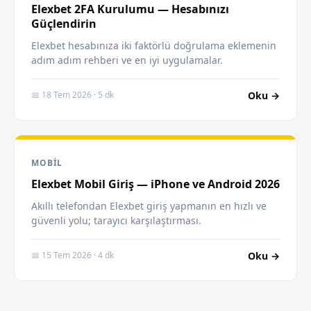
Elexbet 2FA Kurulumu — Hesabınızı
Güçlendirin
Elexbet hesabınıza iki faktörlü doğrulama eklemenin
adım adım rehberi ve en iyi uygulamalar.
Oku →
📅 18 Tem 2026 · 5 dk
MOBIL
Elexbet Mobil Giriş — iPhone ve Android 2026
Akıllı telefondan Elexbet giriş yapmanın en hızlı ve
güvenli yolu; tarayıcı karşılaştırması.
Oku →
📅 15 Tem 2026 · 4 dk