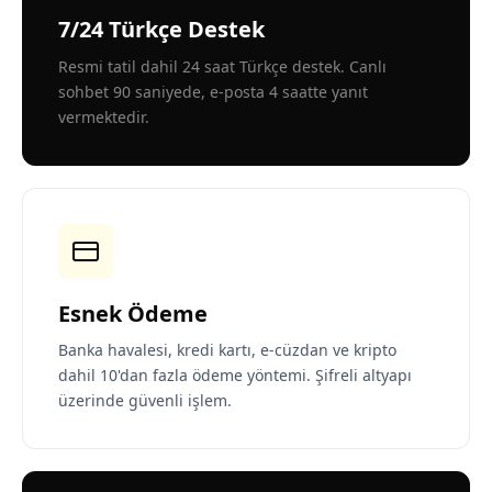
7/24 Türkçe Destek
Resmi tatil dahil 24 saat Türkçe destek. Canlı
sohbet 90 saniyede, e-posta 4 saatte yanıt
vermektedir.
Esnek Ödeme
Banka havalesi, kredi kartı, e-cüzdan ve kripto
dahil 10'dan fazla ödeme yöntemi. Şifreli altyapı
üzerinde güvenli işlem.