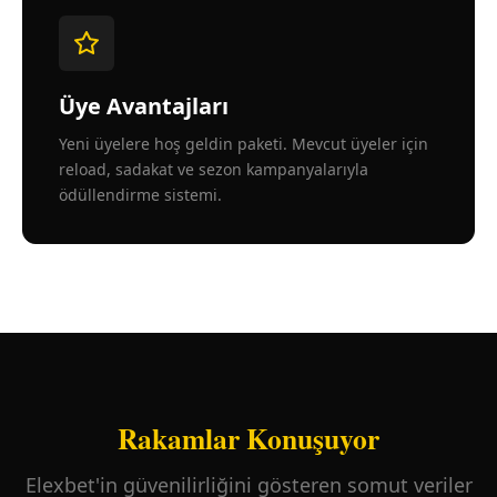
Üye Avantajları
Yeni üyelere hoş geldin paketi. Mevcut üyeler için
reload, sadakat ve sezon kampanyalarıyla
ödüllendirme sistemi.
Rakamlar Konuşuyor
Elexbet'in güvenilirliğini gösteren somut veriler