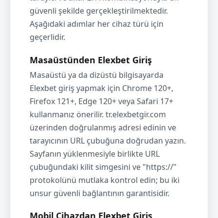
güvenli şekilde gerçekleştirilmektedir.
Aşağıdaki adımlar her cihaz türü için
geçerlidir.
Masaüstünden Elexbet Giriş
Masaüstü ya da dizüstü bilgisayarda
Elexbet giriş yapmak için Chrome 120+,
Firefox 121+, Edge 120+ veya Safari 17+
kullanmanız önerilir. tr.elexbetgir.com
üzerinden doğrulanmış adresi edinin ve
tarayıcının URL çubuğuna doğrudan yazın.
Sayfanın yüklenmesiyle birlikte URL
çubuğundaki kilit simgesini ve "https://"
protokolünü mutlaka kontrol edin; bu iki
unsur güvenli bağlantının garantisidir.
Mobil Cihazdan Elexbet Giriş