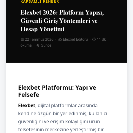
KAPSAMLI REHBER
Elexbet 2026: Platform Yapısı,
Güvenli Giriş Yöntemleri ve
Hesap Yönetimi
📅 22 Temmuz 2026 · ✍ Elexbet Editörü · ⏱ 11 dk
okuma · 🔄 Güncel
Elexbet Platformu: Yapı ve
Felsefe
Elexbet
, dijital platformlar arasında
kendine özgün bir yer edinmiş, kullanıcı
güvenliğini ve erişim kolaylığını ürün
felsefesinin merkezine yerleştirmiş bir