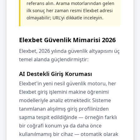
referans alın. Arama motorlarından gelen
ilk sonuç her zaman resmi Elexbet adresi
olmayabilir; URL'yi dikkatle inceleyin.
Elexbet Güvenlik Mimarisi 2026
Elexbet, 2026 yılında güvenlik altyapısını üç
temel alanda güçlendirmiştir:
AI Destekli Giriş Koruması
Elexbet'in yeni nesil güvenlik motoru, her
Elexbet giriş işlemini makine öğrenimi
modelleriyle analiz etmektedir. Sisteme
tanımlanan alışılmış giriş profilinizden
sapma tespit edildiğinde — örneğin farklı
bir coğrafi konum ya da daha önce
kullanılmamış bir cihaz — otomatik olarak