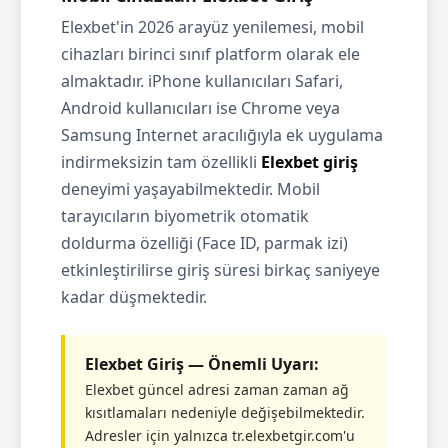
Elexbet'in 2026 arayüz yenilemesi, mobil
cihazları birinci sınıf platform olarak ele
almaktadır. iPhone kullanıcıları Safari,
Android kullanıcıları ise Chrome veya
Samsung Internet aracılığıyla ek uygulama
indirmeksizin tam özellikli
Elexbet giriş
deneyimi yaşayabilmektedir. Mobil
tarayıcıların biyometrik otomatik
doldurma özelliği (Face ID, parmak izi)
etkinleştirilirse giriş süresi birkaç saniyeye
kadar düşmektedir.
Elexbet Giriş — Önemli Uyarı:
Elexbet güncel adresi zaman zaman ağ
kısıtlamaları nedeniyle değişebilmektedir.
Adresler için yalnızca tr.elexbetgir.com'u