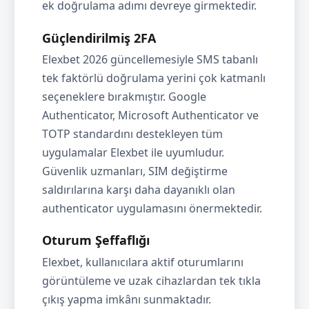
ek doğrulama adımı devreye girmektedir.
Güçlendirilmiş 2FA
Elexbet 2026 güncellemesiyle SMS tabanlı
tek faktörlü doğrulama yerini çok katmanlı
seçeneklere bırakmıştır. Google
Authenticator, Microsoft Authenticator ve
TOTP standardını destekleyen tüm
uygulamalar Elexbet ile uyumludur.
Güvenlik uzmanları, SIM değiştirme
saldırılarına karşı daha dayanıklı olan
authenticator uygulamasını önermektedir.
Oturum Şeffaflığı
Elexbet, kullanıcılara aktif oturumlarını
görüntüleme ve uzak cihazlardan tek tıkla
çıkış yapma imkânı sunmaktadır.