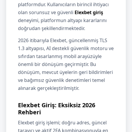
platformdur. Kullanıcıların birincil ihtiyacı
olan sorunsuz ve güvenli
Elexbet giriş
deneyimi, platformun altyapı kararlarını
doğrudan şekillendirmektedir.
2026 itibarıyla Elexbet, güncellenmiş TLS
1.3 altyapısı, AI destekli güvenlik motoru ve
sıfırdan tasarlanmış mobil arayüzüyle
önemli bir dönüşüm geçirmiştir. Bu
dönüşüm, mevcut üyelerin geri bildirimleri
ve bağımsız güvenlik denetimleri temel
alınarak gerçekleştirilmiştir.
Elexbet Giriş: Eksiksiz 2026
Rehberi
Elexbet giriş işlemi; doğru adres, güncel
tarayıcı ve aktif 2FA kombinasyonuyla en