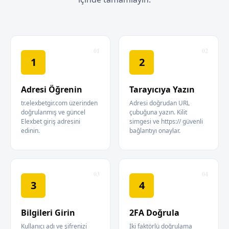
1
2
Adresi Öğrenin
Tarayıcıya Yazın
tr.elexbetgir.com üzerinden
Adresi doğrudan URL
doğrulanmış ve güncel
çubuğuna yazın. Kilit
Elexbet giriş adresini
simgesi ve https:// güvenli
edinin.
bağlantıyı onaylar.
3
4
Bilgileri Girin
2FA Doğrula
Kullanıcı adı ve şifrenizi
İki faktörlü doğrulama