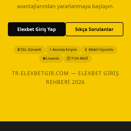
avantajlarından yararlanmaya başlayın.
Elexbet Giriş Yap
Sıkça Sorulanlar
🔒 SSL Güvenli
⚡ Anında Erişim
📱 Mobil Uyumlu
🌐 Lisanslı
🕐 7/24 Aktif
TR.ELEXBETGIR.COM — ELEXBET GİRİŞ
REHBERİ 2026