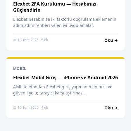
Elexbet 2FA Kurulumu — Hesabınızı
Güçlendirin
Elexbet hesabınıza iki faktörlü doğrulama eklemenin
adım adım rehberi ve en iyi uygulamalar.
Oku →
📅 18 Tem 2026 · 5 dk
MOBIL
Elexbet Mobil Giriş — iPhone ve Android 2026
Akıllı telefondan Elexbet giriş yapmanın en hızlı ve
güvenli yolu; tarayıcı karşılaştırması.
Oku →
📅 15 Tem 2026 · 4 dk