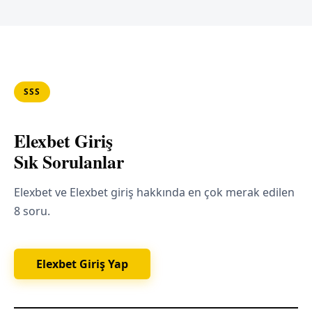
SSS
Elexbet Giriş
Sık Sorulanlar
Elexbet ve Elexbet giriş hakkında en çok merak edilen
8 soru.
Elexbet Giriş Yap