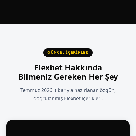
GÜNCEL İÇERIKLER
Elexbet Hakkında
Bilmeniz Gereken Her Şey
Temmuz 2026 itibarıyla hazırlanan özgün,
doğrulanmış Elexbet içerikleri.