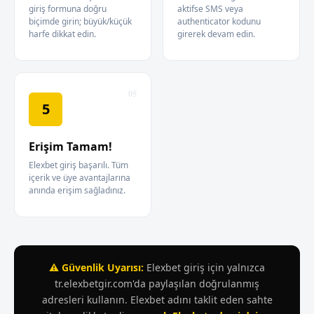
giriş formuna doğru
aktifse SMS veya
biçimde girin; büyük/küçük
authenticator kodunu
harfe dikkat edin.
girerek devam edin.
5
Erişim Tamam!
Elexbet giriş başarılı. Tüm
içerik ve üye avantajlarına
anında erişim sağladınız.
⚠ Güvenlik Uyarısı:
Elexbet giriş için yalnızca
tr.elexbetgir.com'da paylaşılan doğrulanmış
adresleri kullanın. Elexbet adını taklit eden sahte