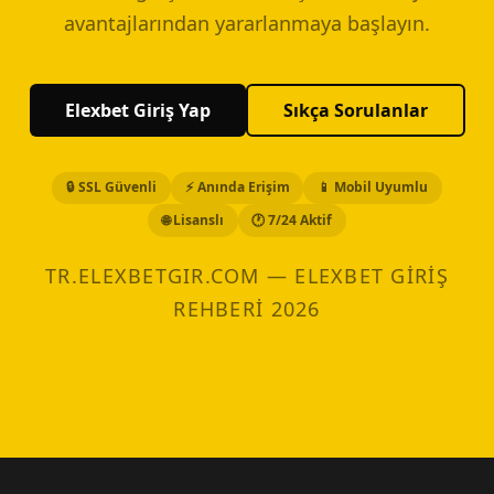
avantajlarından yararlanmaya başlayın.
Elexbet Giriş Yap
Sıkça Sorulanlar
🔒 SSL Güvenli
⚡ Anında Erişim
📱 Mobil Uyumlu
🌐 Lisanslı
🕐 7/24 Aktif
TR.ELEXBETGIR.COM — ELEXBET GİRİŞ
REHBERİ 2026