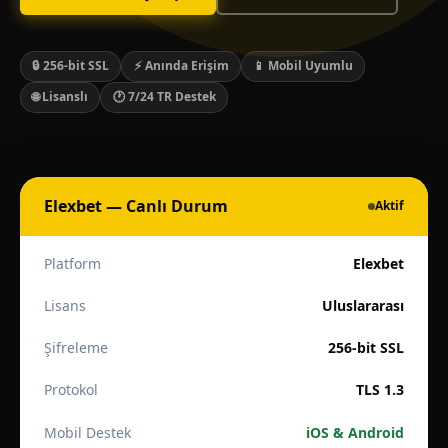
🔒 256-bit SSL
⚡ Anında Erişim
📱 Mobil Uyumlu
🌐 Lisanslı
🕐 7/24 TR Destek
Elexbet — Canlı Durum
Aktif
Platform
Elexbet
Lisans
Uluslararası
Şifreleme
256-bit SSL
Protokol
TLS 1.3
Mobil Destek
iOS & Android