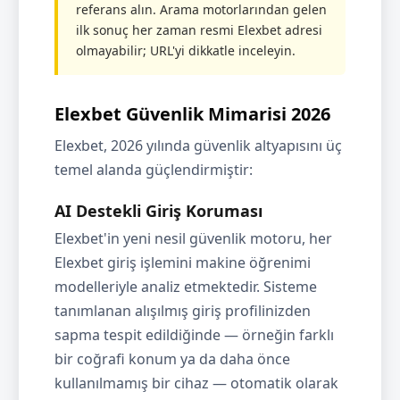
referans alın. Arama motorlarından gelen
ilk sonuç her zaman resmi Elexbet adresi
olmayabilir; URL'yi dikkatle inceleyin.
Elexbet Güvenlik Mimarisi 2026
Elexbet, 2026 yılında güvenlik altyapısını üç
temel alanda güçlendirmiştir:
AI Destekli Giriş Koruması
Elexbet'in yeni nesil güvenlik motoru, her
Elexbet giriş işlemini makine öğrenimi
modelleriyle analiz etmektedir. Sisteme
tanımlanan alışılmış giriş profilinizden
sapma tespit edildiğinde — örneğin farklı
bir coğrafi konum ya da daha önce
kullanılmamış bir cihaz — otomatik olarak