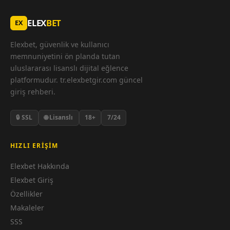
ELEX
BET
EX
Elexbet, güvenlik ve kullanıcı
memnuniyetini ön planda tutan
uluslararası lisanslı dijital eğlence
platformudur. tr.elexbetgir.com güncel
giriş rehberi.
🔒 SSL
🌐 Lisanslı
18+
7/24
HIZLI ERIŞIM
Elexbet Hakkında
Elexbet Giriş
Özellikler
Makaleler
SSS