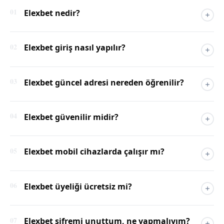
01
Elexbet nedir?
Elexbet, uluslararası lisans kapsamında faaliyet
02
Elexbet giriş nasıl yapılır?
gösteren, Türk kullanıcılara tam Türkçe arayüz ve 7/24
destek sunan dijital eğlence ve interaktif içerik
platformudur. Güvenlik odaklı altyapısı ve kesintisiz
tr.elexbetgir.com üzerinden doğrulanmış güncel
03
Elexbet güncel adresi nereden öğrenilir?
erişim altyapısıyla kullanıcı memnuniyetini öncelikli
Elexbet giriş adresini edinin. Adresi tarayıcınıza
hedef olarak benimseyen Elexbet, yıllar içinde güçlü
doğrudan yazın; URL'de kilit simgesi ve "https://"
bir üye tabanı oluşturmuştur.
olduğunu doğrulayın. Kullanıcı adı ve şifrenizi giriş
Elexbet güncel giriş adresi için tr.elexbetgir.com
04
Elexbet güvenilir midir?
formuna girin, Giriş butonuna tıklayın. 2FA aktifse
sayfasını düzenli olarak takip edin. Adres değişiklikleri
SMS ya da authenticator kodunuzu da girerek işlemi
anlık olarak güncellenmektedir. Arama motorlarından
tamamlayın.
ulaşılan sonuçlar her zaman resmi adres
Evet. Elexbet, uluslararası lisans çerçevesinde faaliyet
05
Elexbet mobil cihazlarda çalışır mı?
olmayabileceğinden, doğrulama için bu sayfayı
göstermekte olup bağımsız güvenlik denetimlerinden
kullanın ve adresi tarayıcınızda yer imi olarak
geçmektedir. 256-bit SSL şifreleme, TLS 1.3 protokolü
kaydedin.
ve yapay zeka destekli anomali tespiti, platformun
Evet. Elexbet'in 2026'da yenilenen duyarlı (responsive)
06
Elexbet üyeliği ücretsiz mi?
güvenlik standartlarını yüksek tutmaktadır.
arayüzü iOS ve Android'in tüm güncel sürümlerinde
sorunsuz çalışmaktadır. Ek uygulama indirmeye gerek
kalmadan mobil tarayıcıdan Elexbet giriş yapabilir,
Evet, Elexbet üyeliği tamamen ücretsizdir. Güncel
07
Elexbet şifremi unuttum, ne yapmalıyım?