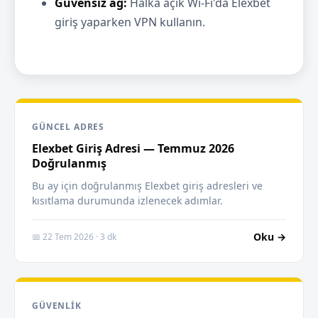
Güvensiz ağ:
Halka açık Wi-Fi'da Elexbet
giriş yaparken VPN kullanın.
GÜNCEL ADRES
Elexbet Giriş Adresi — Temmuz 2026
Doğrulanmış
Bu ay için doğrulanmış Elexbet giriş adresleri ve
kısıtlama durumunda izlenecek adımlar.
Oku →
📅 22 Tem 2026 · 3 dk
GÜVENLIK