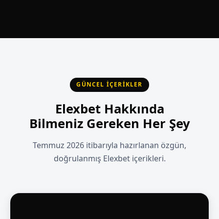
GÜNCEL İÇERIKLER
Elexbet Hakkında
Bilmeniz Gereken Her Şey
Temmuz 2026 itibarıyla hazırlanan özgün,
doğrulanmış Elexbet içerikleri.