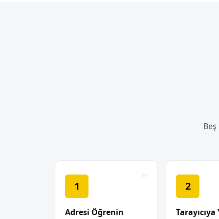
Beş 
1
2
Adresi Öğrenin
Tarayıcıya