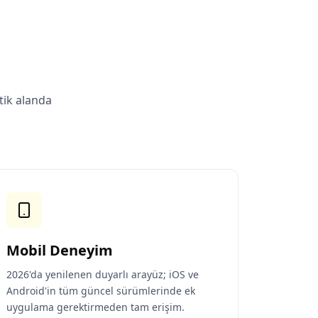
itik alanda
Mobil Deneyim
2026'da yenilenen duyarlı arayüz; iOS ve
Android'in tüm güncel sürümlerinde ek
uygulama gerektirmeden tam erişim.