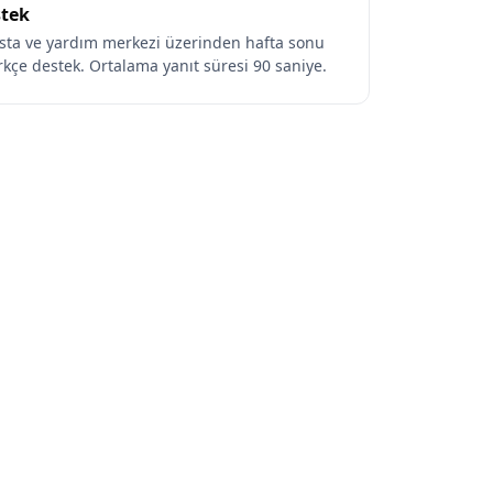
stek
osta ve yardım merkezi üzerinden hafta sonu
ürkçe destek. Ortalama yanıt süresi 90 saniye.