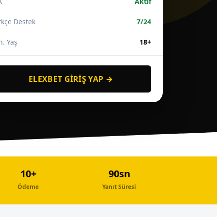
A
Aktif
rkçe Destek
7/24
n. Yaş
18+
ELEXBET GİRİŞ YAP →
10+
90sn
Ödeme
Yanıt Süresi