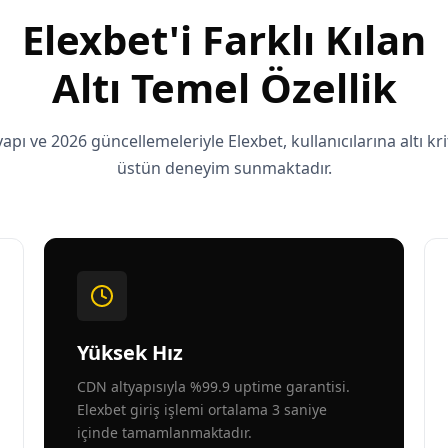
Elexbet'i Farklı Kılan
Altı Temel Özellik
apı ve 2026 güncellemeleriyle Elexbet, kullanıcılarına altı kr
üstün deneyim sunmaktadır.
Yüksek Hız
CDN altyapısıyla %99.9 uptime garantisi.
Elexbet giriş işlemi ortalama 3 saniye
içinde tamamlanmaktadır.