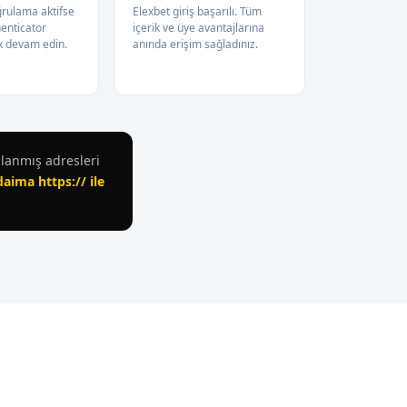
oğrulama aktifse
Elexbet giriş başarılı. Tüm
enticator
içerik ve üye avantajlarına
k devam edin.
anında erişim sağladınız.
ulanmış adresleri
aima https:// ile