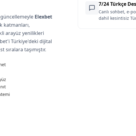
7/24 Türkçe De
Canlı sohbet, e-p
k güncellemeyle
Elexbet
dahil kesintisiz T
ik katmanları,
li arayüz yenilikleri
et'i Türkiye'deki dijital
t sıralara taşımıştır.
met
yüz
nıt
ntemi