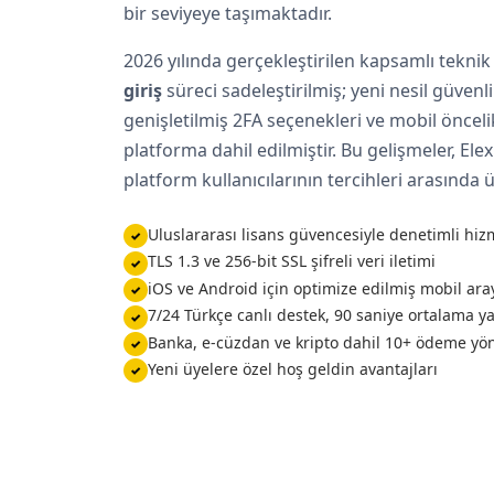
bir seviyeye taşımaktadır.
2026 yılında gerçekleştirilen kapsamlı tekni
giriş
süreci sadeleştirilmiş; yeni nesil güvenl
genişletilmiş 2FA seçenekleri ve mobil öncelik
platforma dahil edilmiştir. Bu gelişmeler, Elexb
platform kullanıcılarının tercihleri arasında üs
Uluslararası lisans güvencesiyle denetimli hiz
✓
TLS 1.3 ve 256-bit SSL şifreli veri iletimi
✓
iOS ve Android için optimize edilmiş mobil ara
✓
7/24 Türkçe canlı destek, 90 saniye ortalama ya
✓
Banka, e-cüzdan ve kripto dahil 10+ ödeme yö
✓
Yeni üyelere özel hoş geldin avantajları
✓