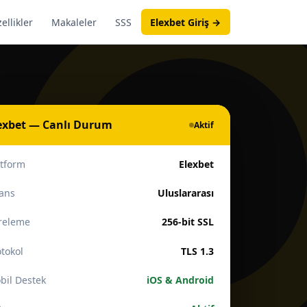
ellikler
Makaleler
SSS
Elexbet Giriş →
exbet — Canlı Durum
Aktif
atform
Elexbet
sans
Uluslararası
freleme
256-bit SSL
otokol
TLS 1.3
bil Destek
iOS & Android