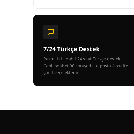
7/24 Türkçe Destek
Resmi tatil dahil 24 saat Türkçe destek.
Canlı sohbet 90 saniyede, e-posta 4 saatte
yanıt vermektedir.