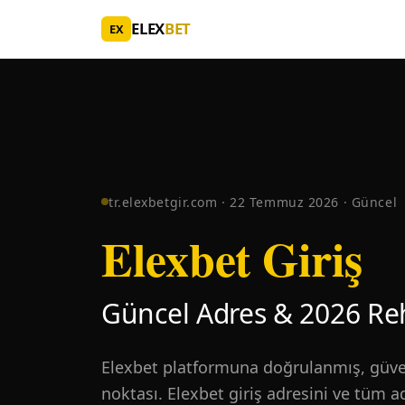
ELEX
BET
EX
tr.elexbetgir.com · 22 Temmuz 2026 · Güncel
Elexbet Giriş
Güncel Adres & 2026 Re
Elexbet platformuna doğrulanmış, güvenl
noktası. Elexbet giriş adresini ve tüm 