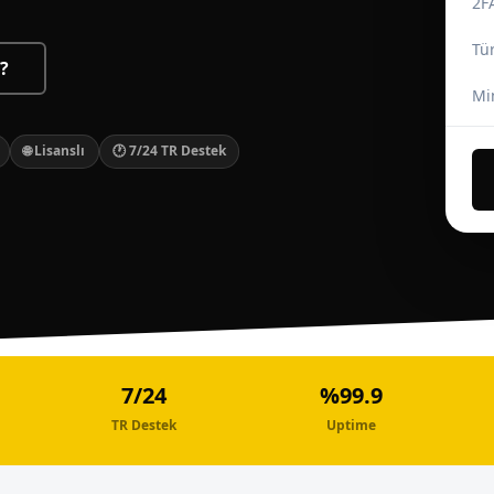
2F
Tü
?
Mi
🌐 Lisanslı
🕐 7/24 TR Destek
7/24
%99.9
TR Destek
Uptime