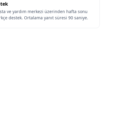
stek
osta ve yardım merkezi üzerinden hafta sonu
ürkçe destek. Ortalama yanıt süresi 90 saniye.