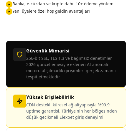
Banka, e-cüzdan ve kripto dahil 10+ ödeme yöntemi
✓
Yeni üyelere özel hoş geldin avantajları
✓
Güvenlik Mimarisi
256-bit SSL, TLS 1.3 ve bağımsız denetimler.
2026 güncellemesiyle eklenen AI anomali
motoru alışılmadık girişimleri gerçek zamanlı
tespit etmektedir.
Yüksek Erişilebilirlik
CDN destekli küresel ağ altyapısıyla %99.9
uptime garantisi. Türkiye'nin her bölgesinden
düşük gecikmeli Elexbet giriş deneyimi.