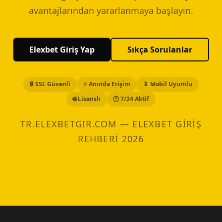
avantajlarından yararlanmaya başlayın.
Elexbet Giriş Yap
Sıkça Sorulanlar
🔒 SSL Güvenli
⚡ Anında Erişim
📱 Mobil Uyumlu
🌐 Lisanslı
🕐 7/24 Aktif
TR.ELEXBETGIR.COM — ELEXBET GİRİŞ
REHBERİ 2026