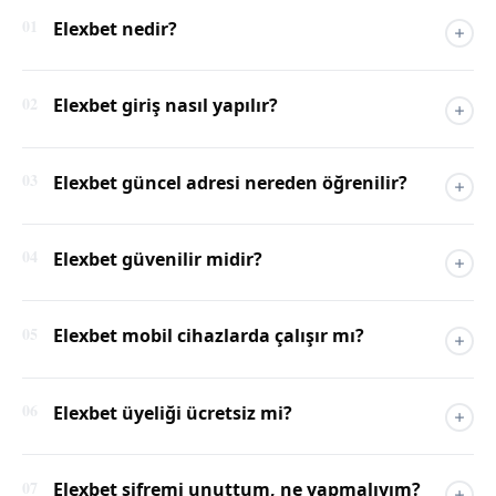
01
Elexbet nedir?
Elexbet, uluslararası lisans kapsamında faaliyet
02
Elexbet giriş nasıl yapılır?
gösteren, Türk kullanıcılara tam Türkçe arayüz ve 7/24
destek sunan dijital eğlence ve interaktif içerik
platformudur. Güvenlik odaklı altyapısı ve kesintisiz
tr.elexbetgir.com üzerinden doğrulanmış güncel
03
Elexbet güncel adresi nereden öğrenilir?
erişim altyapısıyla kullanıcı memnuniyetini öncelikli
Elexbet giriş adresini edinin. Adresi tarayıcınıza
hedef olarak benimseyen Elexbet, yıllar içinde güçlü
doğrudan yazın; URL'de kilit simgesi ve "https://"
bir üye tabanı oluşturmuştur.
olduğunu doğrulayın. Kullanıcı adı ve şifrenizi giriş
Elexbet güncel giriş adresi için tr.elexbetgir.com
04
Elexbet güvenilir midir?
formuna girin, Giriş butonuna tıklayın. 2FA aktifse
sayfasını düzenli olarak takip edin. Adres değişiklikleri
SMS ya da authenticator kodunuzu da girerek işlemi
anlık olarak güncellenmektedir. Arama motorlarından
tamamlayın.
ulaşılan sonuçlar her zaman resmi adres
Evet. Elexbet, uluslararası lisans çerçevesinde faaliyet
05
Elexbet mobil cihazlarda çalışır mı?
olmayabileceğinden, doğrulama için bu sayfayı
göstermekte olup bağımsız güvenlik denetimlerinden
kullanın ve adresi tarayıcınızda yer imi olarak
geçmektedir. 256-bit SSL şifreleme, TLS 1.3 protokolü
kaydedin.
ve yapay zeka destekli anomali tespiti, platformun
Evet. Elexbet'in 2026'da yenilenen duyarlı (responsive)
06
Elexbet üyeliği ücretsiz mi?
güvenlik standartlarını yüksek tutmaktadır.
arayüzü iOS ve Android'in tüm güncel sürümlerinde
sorunsuz çalışmaktadır. Ek uygulama indirmeye gerek
kalmadan mobil tarayıcıdan Elexbet giriş yapabilir,
Evet, Elexbet üyeliği tamamen ücretsizdir. Güncel
07
Elexbet şifremi unuttum, ne yapmalıyım?