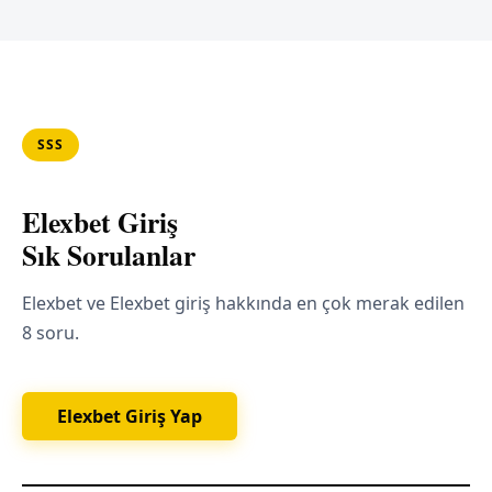
SSS
Elexbet Giriş
Sık Sorulanlar
Elexbet ve Elexbet giriş hakkında en çok merak edilen
8 soru.
Elexbet Giriş Yap