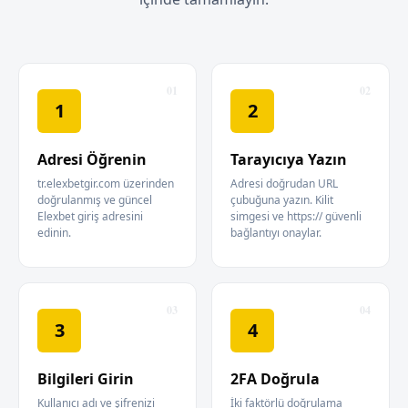
1
2
Adresi Öğrenin
Tarayıcıya Yazın
tr.elexbetgir.com üzerinden
Adresi doğrudan URL
doğrulanmış ve güncel
çubuğuna yazın. Kilit
Elexbet giriş adresini
simgesi ve https:// güvenli
edinin.
bağlantıyı onaylar.
3
4
Bilgileri Girin
2FA Doğrula
Kullanıcı adı ve şifrenizi
İki faktörlü doğrulama