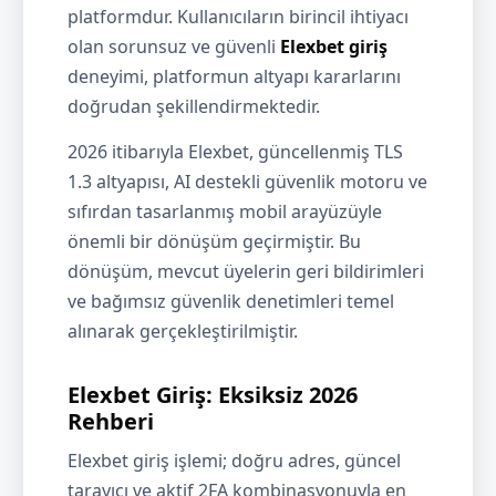
platformdur. Kullanıcıların birincil ihtiyacı
olan sorunsuz ve güvenli
Elexbet giriş
deneyimi, platformun altyapı kararlarını
doğrudan şekillendirmektedir.
2026 itibarıyla Elexbet, güncellenmiş TLS
1.3 altyapısı, AI destekli güvenlik motoru ve
sıfırdan tasarlanmış mobil arayüzüyle
önemli bir dönüşüm geçirmiştir. Bu
dönüşüm, mevcut üyelerin geri bildirimleri
ve bağımsız güvenlik denetimleri temel
alınarak gerçekleştirilmiştir.
Elexbet Giriş: Eksiksiz 2026
Rehberi
Elexbet giriş işlemi; doğru adres, güncel
tarayıcı ve aktif 2FA kombinasyonuyla en