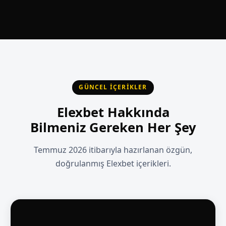
GÜNCEL İÇERIKLER
Elexbet Hakkında
Bilmeniz Gereken Her Şey
Temmuz 2026 itibarıyla hazırlanan özgün,
doğrulanmış Elexbet içerikleri.