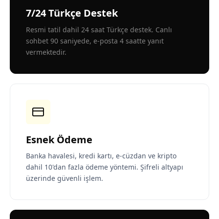
7/24 Türkçe Destek
Resmi tatil dahil 24 saat Türkçe destek. Canlı
sohbet 90 saniyede, e-posta 4 saatte yanıt
vermektedir.
Esnek Ödeme
Banka havalesi, kredi kartı, e-cüzdan ve kripto
dahil 10'dan fazla ödeme yöntemi. Şifreli altyapı
üzerinde güvenli işlem.