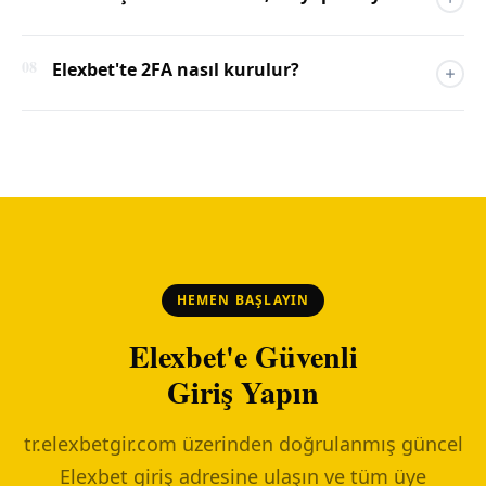
tüm özelliklere erişebilirsiniz.
adres üzerinden Kayıt Ol butonuna tıklayın, formu
doldurun ve e-posta veya SMS doğrulamasını
tamamlayın. Hesabınız hemen aktif olur ve hoş geldin
Elexbet giriş ekranındaki "Şifremi Unuttum"
08
Elexbet'te 2FA nasıl kurulur?
avantajlarına anında kavuşursunuz.
bağlantısına tıklayın. Üyelik e-posta adresinize
sıfırlama bağlantısı gönderilecektir. Bağlantı 15 dakika
geçerlidir. E-posta gelmezse spam klasörünüzü
Elexbet hesabınıza giriş yapın, sağ üstteki profil
kontrol edin; sorun devam ederse Elexbet canlı
menüsünden Güvenlik Ayarları'na gidin ve İki Faktörlü
desteğe başvurun.
Doğrulama seçeneğini aktif hale getirin. SMS veya
authenticator uygulama seçeneklerinden birini tercih
edin. SMS'e kıyasla authenticator uygulaması (Google,
Microsoft) SIM swap saldırılarına karşı çok daha
güvenlidir.
HEMEN BAŞLAYIN
Elexbet'e Güvenli
Giriş Yapın
tr.elexbetgir.com üzerinden doğrulanmış güncel
Elexbet giriş adresine ulaşın ve tüm üye