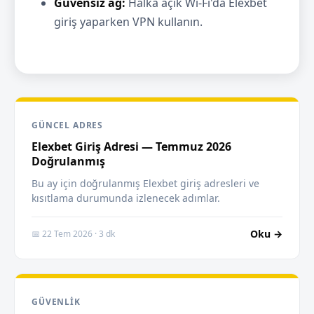
Güvensiz ağ:
Halka açık Wi-Fi'da Elexbet
giriş yaparken VPN kullanın.
GÜNCEL ADRES
Elexbet Giriş Adresi — Temmuz 2026
Doğrulanmış
Bu ay için doğrulanmış Elexbet giriş adresleri ve
kısıtlama durumunda izlenecek adımlar.
Oku →
📅 22 Tem 2026 · 3 dk
GÜVENLIK