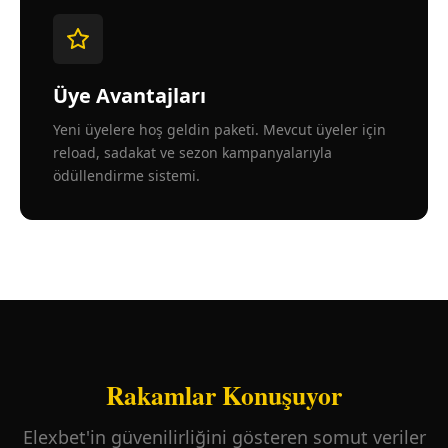
Üye Avantajları
Yeni üyelere hoş geldin paketi. Mevcut üyeler için
reload, sadakat ve sezon kampanyalarıyla
ödüllendirme sistemi.
Rakamlar Konuşuyor
Elexbet'in güvenilirliğini gösteren somut veriler