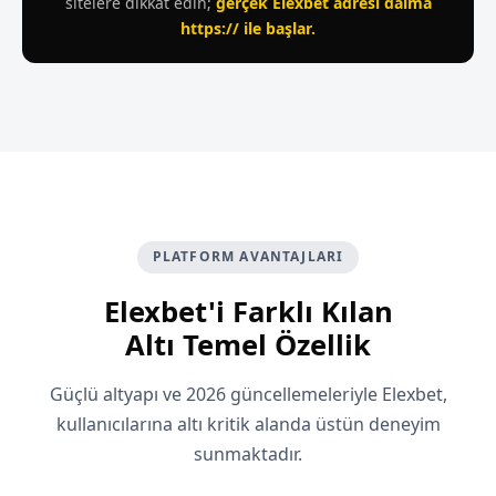
sitelere dikkat edin;
gerçek Elexbet adresi daima
https:// ile başlar.
PLATFORM AVANTAJLARI
Elexbet'i Farklı Kılan
Altı Temel Özellik
Güçlü altyapı ve 2026 güncellemeleriyle Elexbet,
kullanıcılarına altı kritik alanda üstün deneyim
sunmaktadır.