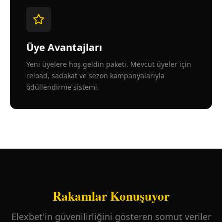
Üye Avantajları
Yeni üyelere hoş geldin paketi. Mevcut üyeler için
reload, sadakat ve sezon kampanyalarıyla
ödüllendirme sistemi.
Rakamlar Konuşuyor
Elexbet'in güvenilirliğini gösteren somut veriler