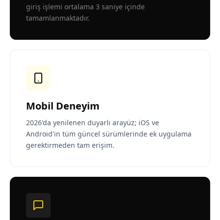
giriş işlemi ortalama 3 saniye içinde
tamamlanmaktadır.
Mobil Deneyim
2026'da yenilenen duyarlı arayüz; iOS ve
Android'in tüm güncel sürümlerinde ek uygulama
gerektirmeden tam erişim.