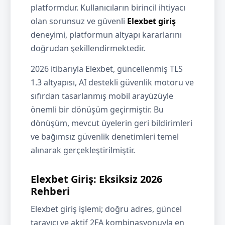
platformdur. Kullanıcıların birincil ihtiyacı
olan sorunsuz ve güvenli
Elexbet giriş
deneyimi, platformun altyapı kararlarını
doğrudan şekillendirmektedir.
2026 itibarıyla Elexbet, güncellenmiş TLS
1.3 altyapısı, AI destekli güvenlik motoru ve
sıfırdan tasarlanmış mobil arayüzüyle
önemli bir dönüşüm geçirmiştir. Bu
dönüşüm, mevcut üyelerin geri bildirimleri
ve bağımsız güvenlik denetimleri temel
alınarak gerçekleştirilmiştir.
Elexbet Giriş: Eksiksiz 2026
Rehberi
Elexbet giriş işlemi; doğru adres, güncel
tarayıcı ve aktif 2FA kombinasyonuyla en