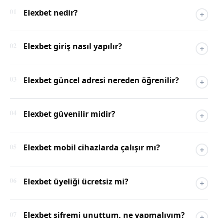
01
Elexbet nedir?
Elexbet, uluslararası lisans kapsamında faaliyet
02
Elexbet giriş nasıl yapılır?
gösteren, Türk kullanıcılara tam Türkçe arayüz ve 7/24
destek sunan dijital eğlence ve interaktif içerik
platformudur. Güvenlik odaklı altyapısı ve kesintisiz
tr.elexbetgir.com üzerinden doğrulanmış güncel
03
Elexbet güncel adresi nereden öğrenilir?
erişim altyapısıyla kullanıcı memnuniyetini öncelikli
Elexbet giriş adresini edinin. Adresi tarayıcınıza
hedef olarak benimseyen Elexbet, yıllar içinde güçlü
doğrudan yazın; URL'de kilit simgesi ve "https://"
bir üye tabanı oluşturmuştur.
olduğunu doğrulayın. Kullanıcı adı ve şifrenizi giriş
Elexbet güncel giriş adresi için tr.elexbetgir.com
04
Elexbet güvenilir midir?
formuna girin, Giriş butonuna tıklayın. 2FA aktifse
sayfasını düzenli olarak takip edin. Adres değişiklikleri
SMS ya da authenticator kodunuzu da girerek işlemi
anlık olarak güncellenmektedir. Arama motorlarından
tamamlayın.
ulaşılan sonuçlar her zaman resmi adres
Evet. Elexbet, uluslararası lisans çerçevesinde faaliyet
05
Elexbet mobil cihazlarda çalışır mı?
olmayabileceğinden, doğrulama için bu sayfayı
göstermekte olup bağımsız güvenlik denetimlerinden
kullanın ve adresi tarayıcınızda yer imi olarak
geçmektedir. 256-bit SSL şifreleme, TLS 1.3 protokolü
kaydedin.
ve yapay zeka destekli anomali tespiti, platformun
Evet. Elexbet'in 2026'da yenilenen duyarlı (responsive)
06
Elexbet üyeliği ücretsiz mi?
güvenlik standartlarını yüksek tutmaktadır.
arayüzü iOS ve Android'in tüm güncel sürümlerinde
sorunsuz çalışmaktadır. Ek uygulama indirmeye gerek
kalmadan mobil tarayıcıdan Elexbet giriş yapabilir,
Evet, Elexbet üyeliği tamamen ücretsizdir. Güncel
07
Elexbet şifremi unuttum, ne yapmalıyım?