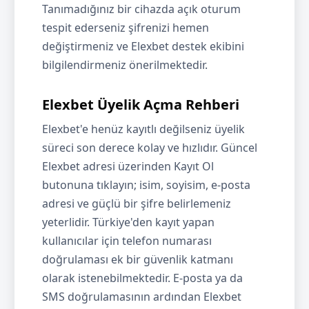
Tanımadığınız bir cihazda açık oturum
tespit ederseniz şifrenizi hemen
değiştirmeniz ve Elexbet destek ekibini
bilgilendirmeniz önerilmektedir.
Elexbet Üyelik Açma Rehberi
Elexbet'e henüz kayıtlı değilseniz üyelik
süreci son derece kolay ve hızlıdır. Güncel
Elexbet adresi üzerinden Kayıt Ol
butonuna tıklayın; isim, soyisim, e-posta
adresi ve güçlü bir şifre belirlemeniz
yeterlidir. Türkiye'den kayıt yapan
kullanıcılar için telefon numarası
doğrulaması ek bir güvenlik katmanı
olarak istenebilmektedir. E-posta ya da
SMS doğrulamasının ardından Elexbet