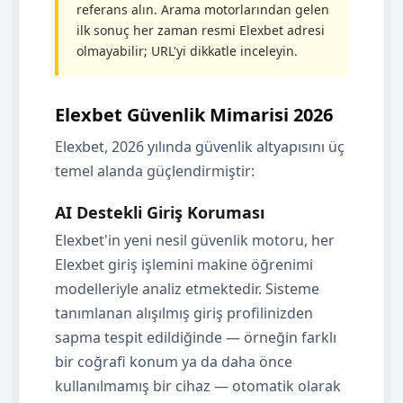
referans alın. Arama motorlarından gelen
ilk sonuç her zaman resmi Elexbet adresi
olmayabilir; URL'yi dikkatle inceleyin.
Elexbet Güvenlik Mimarisi 2026
Elexbet, 2026 yılında güvenlik altyapısını üç
temel alanda güçlendirmiştir:
AI Destekli Giriş Koruması
Elexbet'in yeni nesil güvenlik motoru, her
Elexbet giriş işlemini makine öğrenimi
modelleriyle analiz etmektedir. Sisteme
tanımlanan alışılmış giriş profilinizden
sapma tespit edildiğinde — örneğin farklı
bir coğrafi konum ya da daha önce
kullanılmamış bir cihaz — otomatik olarak