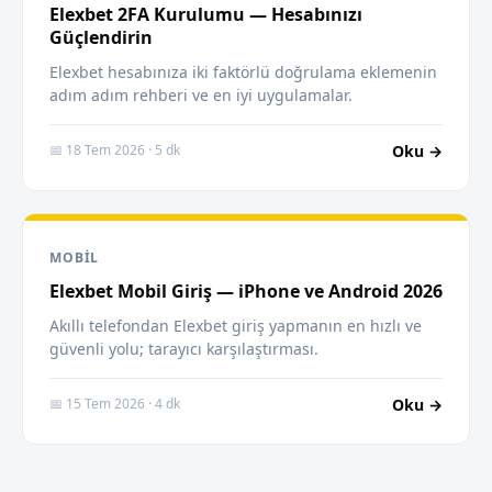
Elexbet 2FA Kurulumu — Hesabınızı
Güçlendirin
Elexbet hesabınıza iki faktörlü doğrulama eklemenin
adım adım rehberi ve en iyi uygulamalar.
Oku →
📅 18 Tem 2026 · 5 dk
MOBIL
Elexbet Mobil Giriş — iPhone ve Android 2026
Akıllı telefondan Elexbet giriş yapmanın en hızlı ve
güvenli yolu; tarayıcı karşılaştırması.
Oku →
📅 15 Tem 2026 · 4 dk