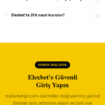
tüm özelliklere erişebilirsiniz.
adres üzerinden Kayıt Ol butonuna tıklayın, formu
doldurun ve e-posta veya SMS doğrulamasını
tamamlayın. Hesabınız hemen aktif olur ve hoş geldin
Elexbet giriş ekranındaki "Şifremi Unuttum"
08
Elexbet'te 2FA nasıl kurulur?
avantajlarına anında kavuşursunuz.
bağlantısına tıklayın. Üyelik e-posta adresinize
sıfırlama bağlantısı gönderilecektir. Bağlantı 15 dakika
geçerlidir. E-posta gelmezse spam klasörünüzü
Elexbet hesabınıza giriş yapın, sağ üstteki profil
kontrol edin; sorun devam ederse Elexbet canlı
menüsünden Güvenlik Ayarları'na gidin ve İki Faktörlü
desteğe başvurun.
Doğrulama seçeneğini aktif hale getirin. SMS veya
authenticator uygulama seçeneklerinden birini tercih
edin. SMS'e kıyasla authenticator uygulaması (Google,
Microsoft) SIM swap saldırılarına karşı çok daha
güvenlidir.
HEMEN BAŞLAYIN
Elexbet'e Güvenli
Giriş Yapın
tr.elexbetgir.com üzerinden doğrulanmış güncel
Elexbet giriş adresine ulaşın ve tüm üye