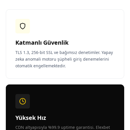
Katmanlı Güvenlik
TLS 1.3, 256-bit SSL ve bağımsız denetimler. Yapay
zeka anomali motoru şüpheli giriş denemelerini
otomatik engellemektedir.
Yüksek Hız
CDN altyapısıyla %99.9 uptime garantisi. Elexbet