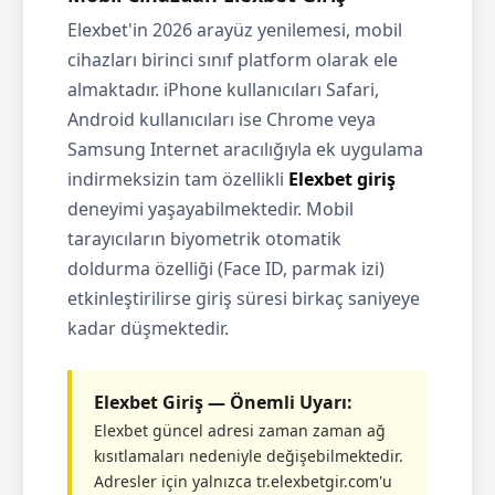
Elexbet'in 2026 arayüz yenilemesi, mobil
cihazları birinci sınıf platform olarak ele
almaktadır. iPhone kullanıcıları Safari,
Android kullanıcıları ise Chrome veya
Samsung Internet aracılığıyla ek uygulama
indirmeksizin tam özellikli
Elexbet giriş
deneyimi yaşayabilmektedir. Mobil
tarayıcıların biyometrik otomatik
doldurma özelliği (Face ID, parmak izi)
etkinleştirilirse giriş süresi birkaç saniyeye
kadar düşmektedir.
Elexbet Giriş — Önemli Uyarı:
Elexbet güncel adresi zaman zaman ağ
kısıtlamaları nedeniyle değişebilmektedir.
Adresler için yalnızca tr.elexbetgir.com'u