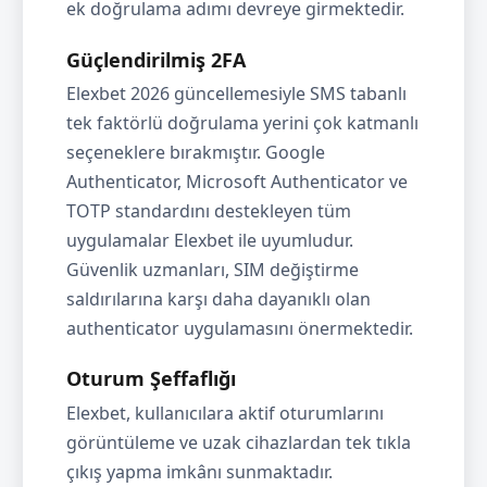
ek doğrulama adımı devreye girmektedir.
Güçlendirilmiş 2FA
Elexbet 2026 güncellemesiyle SMS tabanlı
tek faktörlü doğrulama yerini çok katmanlı
seçeneklere bırakmıştır. Google
Authenticator, Microsoft Authenticator ve
TOTP standardını destekleyen tüm
uygulamalar Elexbet ile uyumludur.
Güvenlik uzmanları, SIM değiştirme
saldırılarına karşı daha dayanıklı olan
authenticator uygulamasını önermektedir.
Oturum Şeffaflığı
Elexbet, kullanıcılara aktif oturumlarını
görüntüleme ve uzak cihazlardan tek tıkla
çıkış yapma imkânı sunmaktadır.