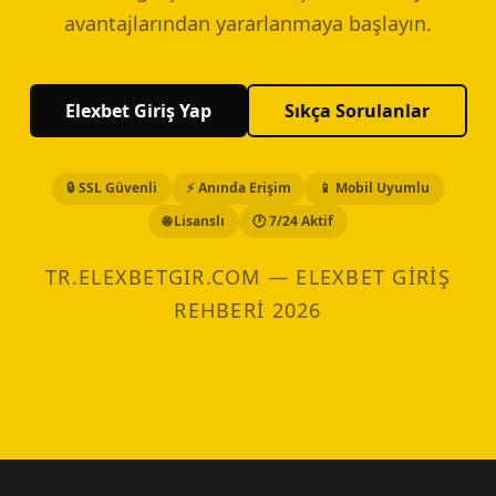
avantajlarından yararlanmaya başlayın.
Elexbet Giriş Yap
Sıkça Sorulanlar
🔒 SSL Güvenli
⚡ Anında Erişim
📱 Mobil Uyumlu
🌐 Lisanslı
🕐 7/24 Aktif
TR.ELEXBETGIR.COM — ELEXBET GİRİŞ
REHBERİ 2026