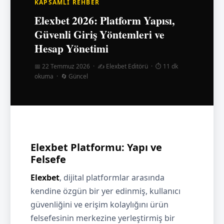
KAPSAMLI REHBER
Elexbet 2026: Platform Yapısı,
Güvenli Giriş Yöntemleri ve
Hesap Yönetimi
📅 22 Temmuz 2026 · ✍ Elexbet Editörü · ⏱ 11 dk
okuma · 🔄 Güncel
Elexbet Platformu: Yapı ve
Felsefe
Elexbet
, dijital platformlar arasında
kendine özgün bir yer edinmiş, kullanıcı
güvenliğini ve erişim kolaylığını ürün
felsefesinin merkezine yerleştirmiş bir