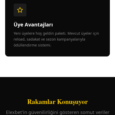
Üye Avantajları
Yeni üyelere hoş geldin paketi. Mevcut üyeler için
reload, sadakat ve sezon kampanyalarıyla
ödüllendirme sistemi.
Rakamlar Konuşuyor
Elexbet'in güvenilirliğini gösteren somut veriler