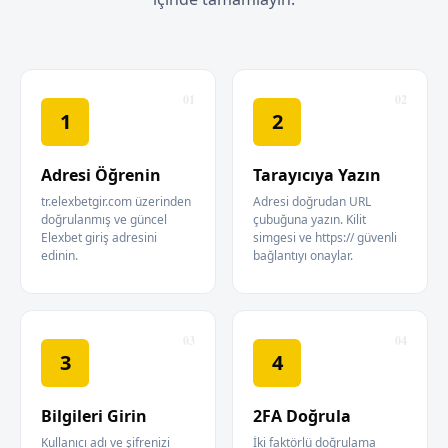
1
2
Adresi Öğrenin
Tarayıcıya Yazın
tr.elexbetgir.com üzerinden
Adresi doğrudan URL
doğrulanmış ve güncel
çubuğuna yazın. Kilit
Elexbet giriş adresini
simgesi ve https:// güvenli
edinin.
bağlantıyı onaylar.
3
4
Bilgileri Girin
2FA Doğrula
Kullanıcı adı ve şifrenizi
İki faktörlü doğrulama