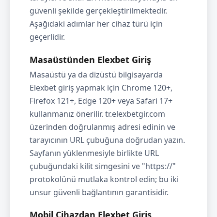
güvenli şekilde gerçekleştirilmektedir.
Aşağıdaki adımlar her cihaz türü için
geçerlidir.
Masaüstünden Elexbet Giriş
Masaüstü ya da dizüstü bilgisayarda
Elexbet giriş yapmak için Chrome 120+,
Firefox 121+, Edge 120+ veya Safari 17+
kullanmanız önerilir. tr.elexbetgir.com
üzerinden doğrulanmış adresi edinin ve
tarayıcının URL çubuğuna doğrudan yazın.
Sayfanın yüklenmesiyle birlikte URL
çubuğundaki kilit simgesini ve "https://"
protokolünü mutlaka kontrol edin; bu iki
unsur güvenli bağlantının garantisidir.
Mobil Cihazdan Elexbet Giriş