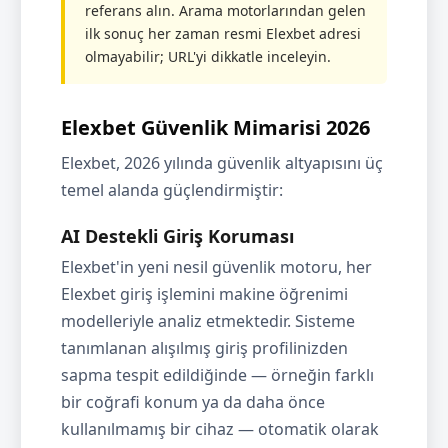
referans alın. Arama motorlarından gelen
ilk sonuç her zaman resmi Elexbet adresi
olmayabilir; URL'yi dikkatle inceleyin.
Elexbet Güvenlik Mimarisi 2026
Elexbet, 2026 yılında güvenlik altyapısını üç
temel alanda güçlendirmiştir:
AI Destekli Giriş Koruması
Elexbet'in yeni nesil güvenlik motoru, her
Elexbet giriş işlemini makine öğrenimi
modelleriyle analiz etmektedir. Sisteme
tanımlanan alışılmış giriş profilinizden
sapma tespit edildiğinde — örneğin farklı
bir coğrafi konum ya da daha önce
kullanılmamış bir cihaz — otomatik olarak