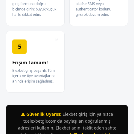
giriş formuna doğru
aktifse SMS veya
biçimde girin; büyük/küçük
authenticator kodunu
harfe dikkat edin.
girerek devam edin.
5
Erişim Tamam!
Elexbet giriş başarılı. Tüm
içerik ve üye avantajlarına
anında erişim sağladınız.
⚠ Güvenlik Uyarısı:
Elexbet giriş için yalnızca
tr.elexbetgir.com'da paylaşılan doğrulanmış
adresleri kullanın. Elexbet adını taklit eden sahte