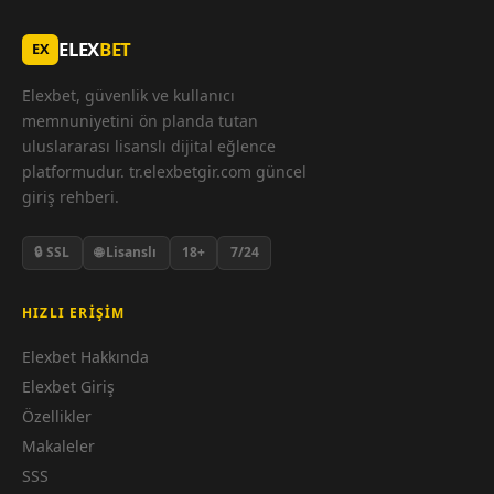
ELEX
BET
EX
Elexbet, güvenlik ve kullanıcı
memnuniyetini ön planda tutan
uluslararası lisanslı dijital eğlence
platformudur. tr.elexbetgir.com güncel
giriş rehberi.
🔒 SSL
🌐 Lisanslı
18+
7/24
HIZLI ERIŞIM
Elexbet Hakkında
Elexbet Giriş
Özellikler
Makaleler
SSS