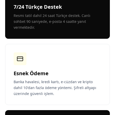
7/24 Türkçe Destek
Resmi tatil dahil 24 saat Türkçe destek. Canlı
sohbet 90 saniyede, e-posta 4 saatte yanıt
vermektedir.
Esnek Ödeme
Banka havalesi, kredi kartı, e-cüzdan ve kripto
dahil 10'dan fazla ödeme yöntemi. Şifreli altyapı
üzerinde güvenli işlem.