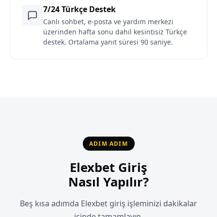
7/24 Türkçe Destek
Canlı sohbet, e-posta ve yardım merkezi
üzerinden hafta sonu dahil kesintisiz Türkçe
destek. Ortalama yanıt süresi 90 saniye.
ADIM ADIM
Elexbet Giriş
Nasıl Yapılır?
Beş kısa adımda Elexbet giriş işleminizi dakikalar
içinde tamamlayın.