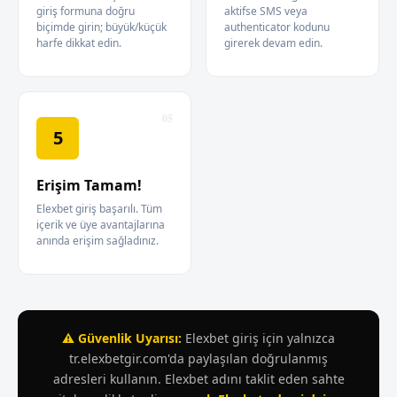
giriş formuna doğru
aktifse SMS veya
biçimde girin; büyük/küçük
authenticator kodunu
harfe dikkat edin.
girerek devam edin.
5
Erişim Tamam!
Elexbet giriş başarılı. Tüm
içerik ve üye avantajlarına
anında erişim sağladınız.
⚠ Güvenlik Uyarısı:
Elexbet giriş için yalnızca
tr.elexbetgir.com'da paylaşılan doğrulanmış
adresleri kullanın. Elexbet adını taklit eden sahte