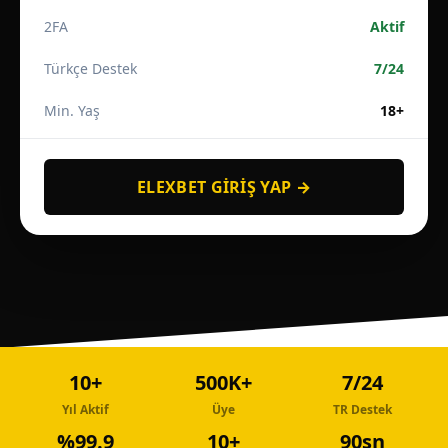
2FA
Aktif
Türkçe Destek
7/24
Min. Yaş
18+
ELEXBET GİRİŞ YAP →
10+
500K+
7/24
Yıl Aktif
Üye
TR Destek
%99.9
10+
90sn