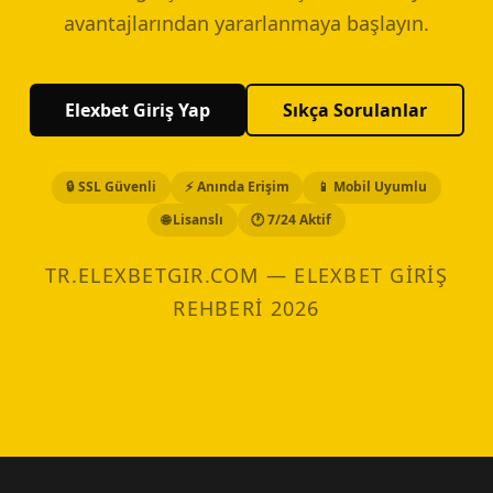
avantajlarından yararlanmaya başlayın.
Elexbet Giriş Yap
Sıkça Sorulanlar
🔒 SSL Güvenli
⚡ Anında Erişim
📱 Mobil Uyumlu
🌐 Lisanslı
🕐 7/24 Aktif
TR.ELEXBETGIR.COM — ELEXBET GİRİŞ
REHBERİ 2026