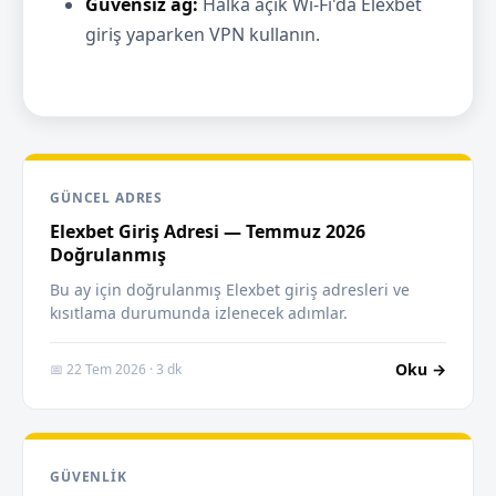
Güvensiz ağ:
Halka açık Wi-Fi'da Elexbet
giriş yaparken VPN kullanın.
GÜNCEL ADRES
Elexbet Giriş Adresi — Temmuz 2026
Doğrulanmış
Bu ay için doğrulanmış Elexbet giriş adresleri ve
kısıtlama durumunda izlenecek adımlar.
Oku →
📅 22 Tem 2026 · 3 dk
GÜVENLIK