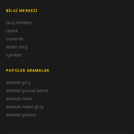
BILGI MERKEZI
Giriş Rehberi
Üyelik
Güvenlik
Mobil Giriş
İçerikler
POPÜLER ARAMALAR
elexbet giriş
elexbet güncel adres
elexbet nedir
elexbet mobil giriş
elexbet yardım