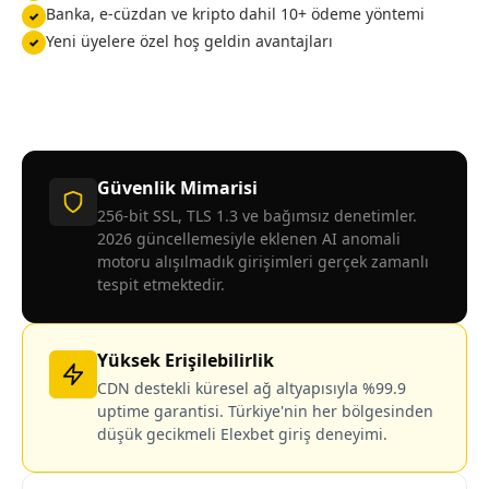
Banka, e-cüzdan ve kripto dahil 10+ ödeme yöntemi
✓
Yeni üyelere özel hoş geldin avantajları
✓
Güvenlik Mimarisi
256-bit SSL, TLS 1.3 ve bağımsız denetimler.
2026 güncellemesiyle eklenen AI anomali
motoru alışılmadık girişimleri gerçek zamanlı
tespit etmektedir.
Yüksek Erişilebilirlik
CDN destekli küresel ağ altyapısıyla %99.9
uptime garantisi. Türkiye'nin her bölgesinden
düşük gecikmeli Elexbet giriş deneyimi.