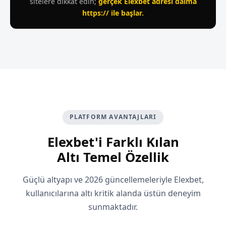
sitelere dikkat edin;
gerçek Elexbet adresi daima
https:// ile başlar.
PLATFORM AVANTAJLARI
Elexbet'i Farklı Kılan
Altı Temel Özellik
Güçlü altyapı ve 2026 güncellemeleriyle Elexbet,
kullanıcılarına altı kritik alanda üstün deneyim
sunmaktadır.