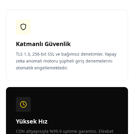
Katmanlı Güvenlik
TLS 1.3, 256-bit SSL ve bağımsız denetimler. Yapay
zeka anomali motoru şüpheli giriş denemelerini
otomatik engellemektedir.
Yüksek Hız
CDN altyapısıyla %99.9 uptime garantisi. Elexbet