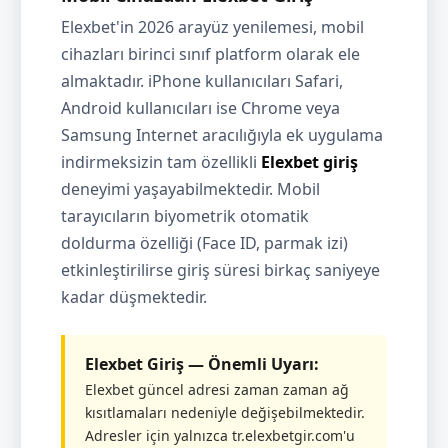
Elexbet'in 2026 arayüz yenilemesi, mobil
cihazları birinci sınıf platform olarak ele
almaktadır. iPhone kullanıcıları Safari,
Android kullanıcıları ise Chrome veya
Samsung Internet aracılığıyla ek uygulama
indirmeksizin tam özellikli
Elexbet giriş
deneyimi yaşayabilmektedir. Mobil
tarayıcıların biyometrik otomatik
doldurma özelliği (Face ID, parmak izi)
etkinleştirilirse giriş süresi birkaç saniyeye
kadar düşmektedir.
Elexbet Giriş — Önemli Uyarı:
Elexbet güncel adresi zaman zaman ağ
kısıtlamaları nedeniyle değişebilmektedir.
Adresler için yalnızca tr.elexbetgir.com'u