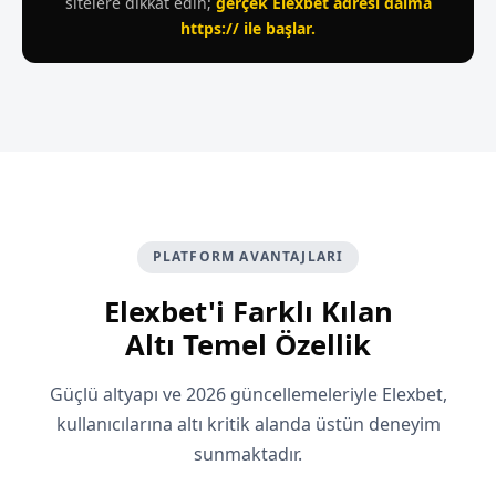
sitelere dikkat edin;
gerçek Elexbet adresi daima
https:// ile başlar.
PLATFORM AVANTAJLARI
Elexbet'i Farklı Kılan
Altı Temel Özellik
Güçlü altyapı ve 2026 güncellemeleriyle Elexbet,
kullanıcılarına altı kritik alanda üstün deneyim
sunmaktadır.