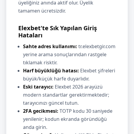
üyeliğiniz anında aktif olur. Üyelik
tamamen ücretsizdir.
Elexbet'te Sık Yapılan Giriş
Hataları
Sahte adres kullanımı:
tr.elexbetgir.com
yerine arama sonuçlarından rastgele
tıklamak risktir.
Harf büyüklüğü hatası:
Elexbet şifreleri
büyük/küçük harfe duyarlıdır.
Eski tarayıcı:
Elexbet 2026 arayüzü
modern standartlar gerektirmektedir;
tarayıcınızı güncel tutun.
2FA gecikmesi:
TOTP kodu 30 saniyede
yenilenir; kodun ekranda göründüğü
anda girin.