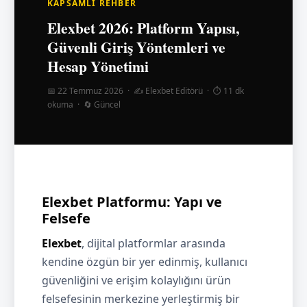
KAPSAMLI REHBER
Elexbet 2026: Platform Yapısı,
Güvenli Giriş Yöntemleri ve
Hesap Yönetimi
📅 22 Temmuz 2026 · ✍ Elexbet Editörü · ⏱ 11 dk
okuma · 🔄 Güncel
Elexbet Platformu: Yapı ve
Felsefe
Elexbet
, dijital platformlar arasında
kendine özgün bir yer edinmiş, kullanıcı
güvenliğini ve erişim kolaylığını ürün
felsefesinin merkezine yerleştirmiş bir