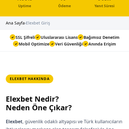
Uptime
Ödeme
Yanıt Süresi
Ana Sayfa
›
Elexbet Giriş
SSL Şifreli
Uluslararası Lisans
Bağımsız Denetim
✓
✓
✓
Mobil Optimize
Veri Güvenliği
Anında Erişim
✓
✓
✓
ELEXBET HAKKINDA
Elexbet Nedir?
Neden Öne Çıkar?
Elexbet
, güvenlik odaklı altyapısı ve Türk kullanıcıların