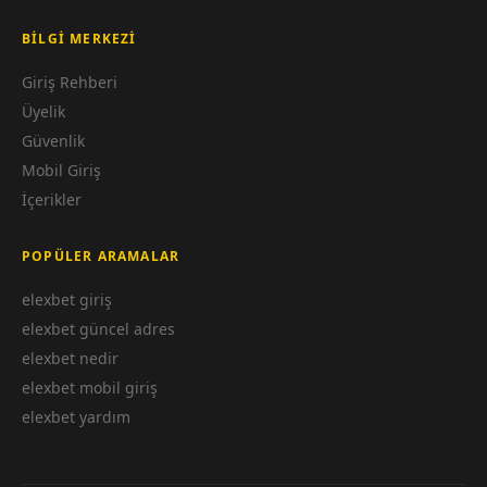
BILGI MERKEZI
Giriş Rehberi
Üyelik
Güvenlik
Mobil Giriş
İçerikler
POPÜLER ARAMALAR
elexbet giriş
elexbet güncel adres
elexbet nedir
elexbet mobil giriş
elexbet yardım