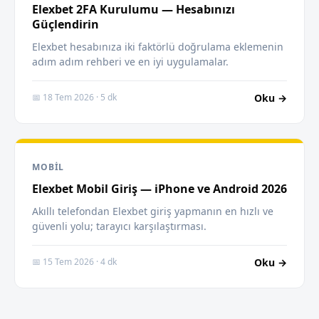
Elexbet 2FA Kurulumu — Hesabınızı
Güçlendirin
Elexbet hesabınıza iki faktörlü doğrulama eklemenin
adım adım rehberi ve en iyi uygulamalar.
Oku →
📅 18 Tem 2026 · 5 dk
MOBIL
Elexbet Mobil Giriş — iPhone ve Android 2026
Akıllı telefondan Elexbet giriş yapmanın en hızlı ve
güvenli yolu; tarayıcı karşılaştırması.
Oku →
📅 15 Tem 2026 · 4 dk