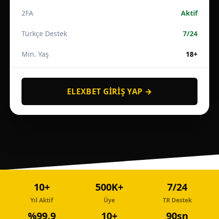
2FA
Aktif
Türkçe Destek
7/24
Min. Yaş
18+
ELEXBET GİRİŞ YAP →
10+
500K+
7/24
Yıl Aktif
Üye
TR Destek
%99.9
10+
90sn