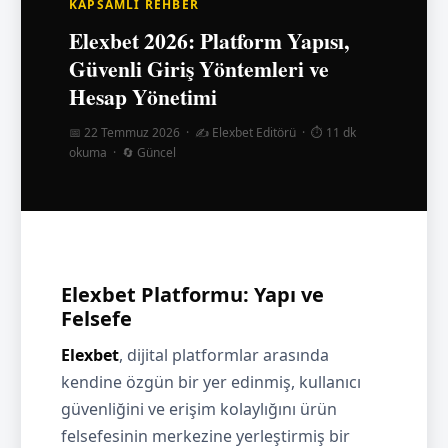
KAPSAMLI REHBER
Elexbet 2026: Platform Yapısı,
Güvenli Giriş Yöntemleri ve
Hesap Yönetimi
📅 22 Temmuz 2026 · ✍ Elexbet Editörü · ⏱ 11 dk
okuma · 🔄 Güncel
Elexbet Platformu: Yapı ve
Felsefe
Elexbet
, dijital platformlar arasında
kendine özgün bir yer edinmiş, kullanıcı
güvenliğini ve erişim kolaylığını ürün
felsefesinin merkezine yerleştirmiş bir