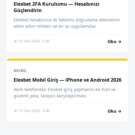
Elexbet 2FA Kurulumu — Hesabınızı
Güçlendirin
Elexbet hesabınıza iki faktörlü doğrulama eklemenin
adım adım rehberi ve en iyi uygulamalar.
Oku →
📅 18 Tem 2026 · 5 dk
MOBIL
Elexbet Mobil Giriş — iPhone ve Android 2026
Akıllı telefondan Elexbet giriş yapmanın en hızlı ve
güvenli yolu; tarayıcı karşılaştırması.
Oku →
📅 15 Tem 2026 · 4 dk