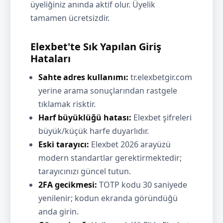
üyeliğiniz anında aktif olur. Üyelik
tamamen ücretsizdir.
Elexbet'te Sık Yapılan Giriş
Hataları
Sahte adres kullanımı:
tr.elexbetgir.com
yerine arama sonuçlarından rastgele
tıklamak risktir.
Harf büyüklüğü hatası:
Elexbet şifreleri
büyük/küçük harfe duyarlıdır.
Eski tarayıcı:
Elexbet 2026 arayüzü
modern standartlar gerektirmektedir;
tarayıcınızı güncel tutun.
2FA gecikmesi:
TOTP kodu 30 saniyede
yenilenir; kodun ekranda göründüğü
anda girin.