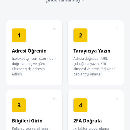
1
2
Adresi Öğrenin
Tarayıcıya Yazın
tr.elexbetgir.com üzerinden
Adresi doğrudan URL
doğrulanmış ve güncel
çubuğuna yazın. Kilit
Elexbet giriş adresini
simgesi ve https:// güvenli
edinin.
bağlantıyı onaylar.
3
4
Bilgileri Girin
2FA Doğrula
Kullanıcı adı ve şifrenizi
İki faktörlü doğrulama