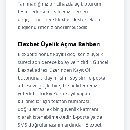
Tanımadığınız bir cihazda açık oturum
tespit ederseniz şifrenizi hemen
değiştirmeniz ve Elexbet destek ekibini
bilgilendirmeniz önerilmektedir.
Elexbet Üyelik Açma Rehberi
Elexbet'e henüz kayıtlı değilseniz üyelik
süreci son derece kolay ve hızlıdır. Güncel
Elexbet adresi üzerinden Kayıt Ol
butonuna tıklayın; isim, soyisim, e-posta
adresi ve güçlü bir şifre belirlemeniz
yeterlidir. Türkiye'den kayıt yapan
kullanıcılar için telefon numarası
doğrulaması ek bir güvenlik katmanı
olarak istenebilmektedir. E-posta ya da
SMS doğrulamasının ardından Elexbet