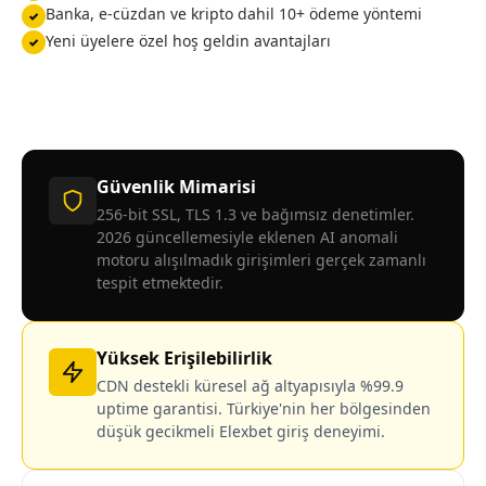
Banka, e-cüzdan ve kripto dahil 10+ ödeme yöntemi
✓
Yeni üyelere özel hoş geldin avantajları
✓
Güvenlik Mimarisi
256-bit SSL, TLS 1.3 ve bağımsız denetimler.
2026 güncellemesiyle eklenen AI anomali
motoru alışılmadık girişimleri gerçek zamanlı
tespit etmektedir.
Yüksek Erişilebilirlik
CDN destekli küresel ağ altyapısıyla %99.9
uptime garantisi. Türkiye'nin her bölgesinden
düşük gecikmeli Elexbet giriş deneyimi.