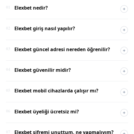
01
Elexbet nedir?
Elexbet, uluslararası lisans kapsamında faaliyet
02
Elexbet giriş nasıl yapılır?
gösteren, Türk kullanıcılara tam Türkçe arayüz ve 7/24
destek sunan dijital eğlence ve interaktif içerik
platformudur. Güvenlik odaklı altyapısı ve kesintisiz
tr.elexbetgir.com üzerinden doğrulanmış güncel
03
Elexbet güncel adresi nereden öğrenilir?
erişim altyapısıyla kullanıcı memnuniyetini öncelikli
Elexbet giriş adresini edinin. Adresi tarayıcınıza
hedef olarak benimseyen Elexbet, yıllar içinde güçlü
doğrudan yazın; URL'de kilit simgesi ve "https://"
bir üye tabanı oluşturmuştur.
olduğunu doğrulayın. Kullanıcı adı ve şifrenizi giriş
Elexbet güncel giriş adresi için tr.elexbetgir.com
04
Elexbet güvenilir midir?
formuna girin, Giriş butonuna tıklayın. 2FA aktifse
sayfasını düzenli olarak takip edin. Adres değişiklikleri
SMS ya da authenticator kodunuzu da girerek işlemi
anlık olarak güncellenmektedir. Arama motorlarından
tamamlayın.
ulaşılan sonuçlar her zaman resmi adres
Evet. Elexbet, uluslararası lisans çerçevesinde faaliyet
05
Elexbet mobil cihazlarda çalışır mı?
olmayabileceğinden, doğrulama için bu sayfayı
göstermekte olup bağımsız güvenlik denetimlerinden
kullanın ve adresi tarayıcınızda yer imi olarak
geçmektedir. 256-bit SSL şifreleme, TLS 1.3 protokolü
kaydedin.
ve yapay zeka destekli anomali tespiti, platformun
Evet. Elexbet'in 2026'da yenilenen duyarlı (responsive)
06
Elexbet üyeliği ücretsiz mi?
güvenlik standartlarını yüksek tutmaktadır.
arayüzü iOS ve Android'in tüm güncel sürümlerinde
sorunsuz çalışmaktadır. Ek uygulama indirmeye gerek
kalmadan mobil tarayıcıdan Elexbet giriş yapabilir,
Evet, Elexbet üyeliği tamamen ücretsizdir. Güncel
07
Elexbet şifremi unuttum, ne yapmalıyım?