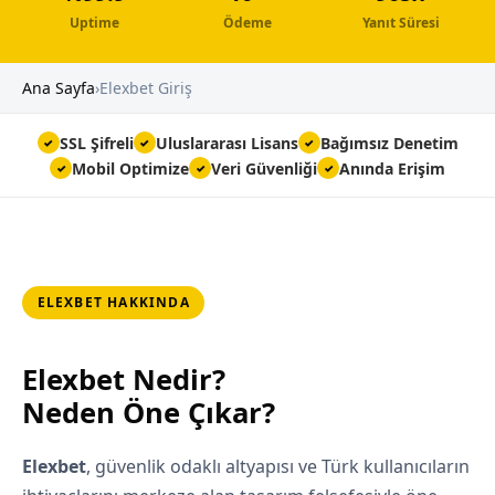
Uptime
Ödeme
Yanıt Süresi
Ana Sayfa
›
Elexbet Giriş
SSL Şifreli
Uluslararası Lisans
Bağımsız Denetim
✓
✓
✓
Mobil Optimize
Veri Güvenliği
Anında Erişim
✓
✓
✓
ELEXBET HAKKINDA
Elexbet Nedir?
Neden Öne Çıkar?
Elexbet
, güvenlik odaklı altyapısı ve Türk kullanıcıların