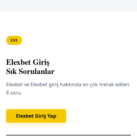
SSS
Elexbet Giriş
Sık Sorulanlar
Elexbet ve Elexbet giriş hakkında en çok merak edilen
8 soru.
Elexbet Giriş Yap