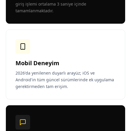
giriş işlemi ortalama 3 saniye içinde
tamamlanmaktadır.
Mobil Deneyim
2026'da yenilenen duyarlı arayüz; iOS ve
Android'in tüm güncel sürümlerinde ek uygulama
gerektirmeden tam erişim.