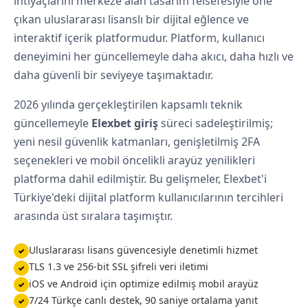
ihtiyaçlarını merkeze alan tasarım felsefesiyle öne
çıkan uluslararası lisanslı bir dijital eğlence ve
interaktif içerik platformudur. Platform, kullanıcı
deneyimini her güncellemeyle daha akıcı, daha hızlı ve
daha güvenli bir seviyeye taşımaktadır.
2026 yılında gerçekleştirilen kapsamlı teknik
güncellemeyle
Elexbet giriş
süreci sadeleştirilmiş;
yeni nesil güvenlik katmanları, genişletilmiş 2FA
seçenekleri ve mobil öncelikli arayüz yenilikleri
platforma dahil edilmiştir. Bu gelişmeler, Elexbet'i
Türkiye'deki dijital platform kullanıcılarının tercihleri
arasında üst sıralara taşımıştır.
Uluslararası lisans güvencesiyle denetimli hizmet
✓
TLS 1.3 ve 256-bit SSL şifreli veri iletimi
✓
iOS ve Android için optimize edilmiş mobil arayüz
✓
7/24 Türkçe canlı destek, 90 saniye ortalama yanıt
✓