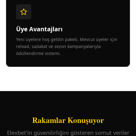
Üye Avantajları
Yeni üyelere hoş geldin paketi. Mevcut üyeler için
reload, sadakat ve sezon kampanyalarıyla
ödüllendirme sistemi.
Rakamlar Konuşuyor
Elexbet'in güvenilirliğini gösteren somut veriler