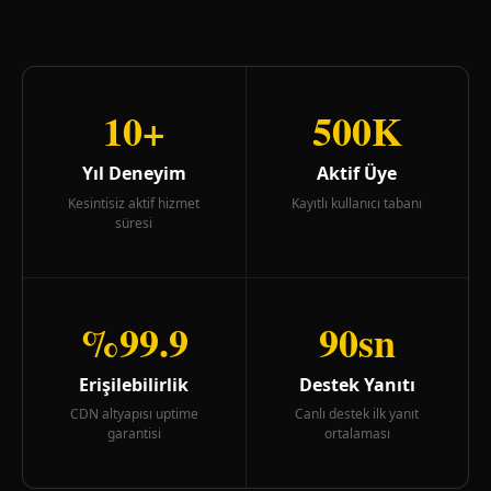
10+
500K
Yıl Deneyim
Aktif Üye
Kesintisiz aktif hizmet
Kayıtlı kullanıcı tabanı
süresi
%99.9
90sn
Erişilebilirlik
Destek Yanıtı
CDN altyapısı uptime
Canlı destek ilk yanıt
garantisi
ortalaması