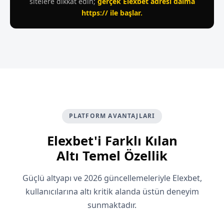
sitelere dikkat edin;
gerçek Elexbet adresi daima
https:// ile başlar.
PLATFORM AVANTAJLARI
Elexbet'i Farklı Kılan
Altı Temel Özellik
Güçlü altyapı ve 2026 güncellemeleriyle Elexbet,
kullanıcılarına altı kritik alanda üstün deneyim
sunmaktadır.