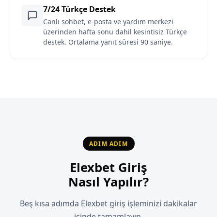
7/24 Türkçe Destek
Canlı sohbet, e-posta ve yardım merkezi
üzerinden hafta sonu dahil kesintisiz Türkçe
destek. Ortalama yanıt süresi 90 saniye.
ADIM ADIM
Elexbet Giriş
Nasıl Yapılır?
Beş kısa adımda Elexbet giriş işleminizi dakikalar
içinde tamamlayın.