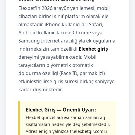
Elexbet'in 2026 arayüz yenilemesi, mobil
cihazları birinci sınıf platform olarak ele
almaktadır. iPhone kullanıcıları Safari,
Android kullanıcıları ise Chrome veya
Samsung Internet aracılığıyla ek uygulama
indirmeksizin tam özellikli
Elexbet giriş
deneyimi yaşayabilmektedir. Mobil
tarayıcıların biyometrik otomatik
doldurma özelliği (Face ID, parmak izi)
etkinleştirilirse giriş süresi birkaç saniyeye
kadar düşmektedir.
Elexbet Giriş — Önemli Uyarı:
Elexbet güncel adresi zaman zaman ağ
kısıtlamaları nedeniyle değişebilmektedir.
Adresler için yalnızca tr.elexbetgir.com'u