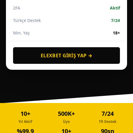
2FA
Aktif
Türkçe Destek
7/24
Min. Yaş
18+
ELEXBET GİRİŞ YAP →
10+
500K+
7/24
Yıl Aktif
Üye
TR Destek
%99.9
10+
90sn