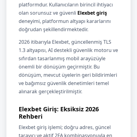
platformdur. Kullanıcıların birincil ihtiyacı
olan sorunsuz ve güvenli
Elexbet giriş
deneyimi, platformun altyapı kararlarını
doğrudan şekillendirmektedir.
2026 itibarıyla Elexbet, güncellenmiş TLS
1.3 altyapısı, AI destekli güvenlik motoru ve
sıfırdan tasarlanmış mobil arayüzüyle
önemli bir dönüşüm geçirmiştir. Bu
dönüşüm, mevcut üyelerin geri bildirimleri
ve bağımsız güvenlik denetimleri temel
alınarak gerçekleştirilmiştir.
Elexbet Giriş: Eksiksiz 2026
Rehberi
Elexbet giriş işlemi; doğru adres, güncel
tarayıcı ve aktif 2FA kombinasyonuyla en