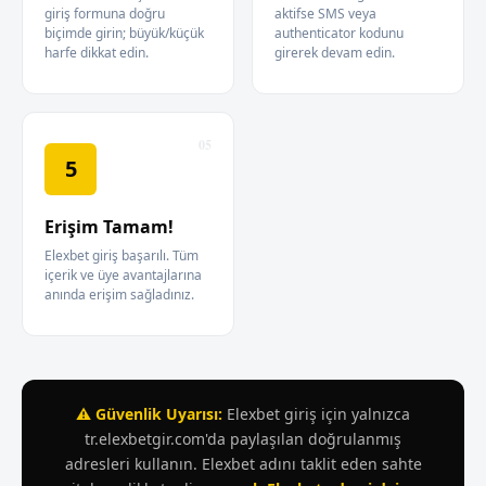
giriş formuna doğru
aktifse SMS veya
biçimde girin; büyük/küçük
authenticator kodunu
harfe dikkat edin.
girerek devam edin.
5
Erişim Tamam!
Elexbet giriş başarılı. Tüm
içerik ve üye avantajlarına
anında erişim sağladınız.
⚠ Güvenlik Uyarısı:
Elexbet giriş için yalnızca
tr.elexbetgir.com'da paylaşılan doğrulanmış
adresleri kullanın. Elexbet adını taklit eden sahte