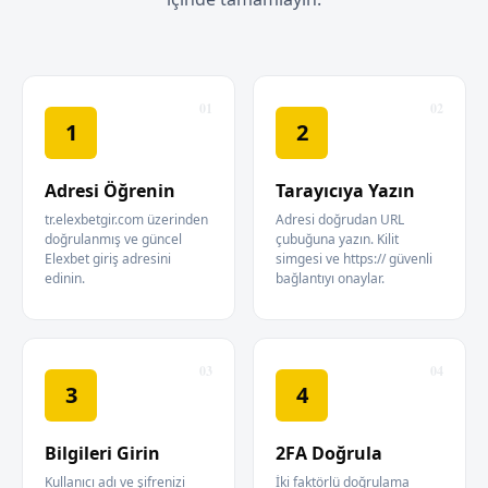
1
2
Adresi Öğrenin
Tarayıcıya Yazın
tr.elexbetgir.com üzerinden
Adresi doğrudan URL
doğrulanmış ve güncel
çubuğuna yazın. Kilit
Elexbet giriş adresini
simgesi ve https:// güvenli
edinin.
bağlantıyı onaylar.
3
4
Bilgileri Girin
2FA Doğrula
Kullanıcı adı ve şifrenizi
İki faktörlü doğrulama