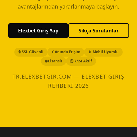
avantajlarından yararlanmaya başlayın.
Elexbet Giriş Yap
Sıkça Sorulanlar
🔒 SSL Güvenli
⚡ Anında Erişim
📱 Mobil Uyumlu
🌐 Lisanslı
🕐 7/24 Aktif
TR.ELEXBETGIR.COM — ELEXBET GİRİŞ
REHBERİ 2026