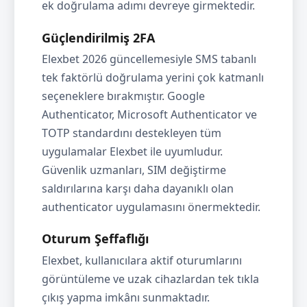
ek doğrulama adımı devreye girmektedir.
Güçlendirilmiş 2FA
Elexbet 2026 güncellemesiyle SMS tabanlı
tek faktörlü doğrulama yerini çok katmanlı
seçeneklere bırakmıştır. Google
Authenticator, Microsoft Authenticator ve
TOTP standardını destekleyen tüm
uygulamalar Elexbet ile uyumludur.
Güvenlik uzmanları, SIM değiştirme
saldırılarına karşı daha dayanıklı olan
authenticator uygulamasını önermektedir.
Oturum Şeffaflığı
Elexbet, kullanıcılara aktif oturumlarını
görüntüleme ve uzak cihazlardan tek tıkla
çıkış yapma imkânı sunmaktadır.