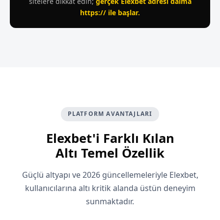
sitelere dikkat edin;
gerçek Elexbet adresi daima
https:// ile başlar.
PLATFORM AVANTAJLARI
Elexbet'i Farklı Kılan
Altı Temel Özellik
Güçlü altyapı ve 2026 güncellemeleriyle Elexbet,
kullanıcılarına altı kritik alanda üstün deneyim
sunmaktadır.