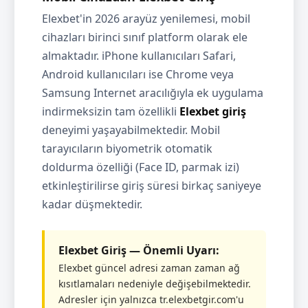
Elexbet'in 2026 arayüz yenilemesi, mobil
cihazları birinci sınıf platform olarak ele
almaktadır. iPhone kullanıcıları Safari,
Android kullanıcıları ise Chrome veya
Samsung Internet aracılığıyla ek uygulama
indirmeksizin tam özellikli
Elexbet giriş
deneyimi yaşayabilmektedir. Mobil
tarayıcıların biyometrik otomatik
doldurma özelliği (Face ID, parmak izi)
etkinleştirilirse giriş süresi birkaç saniyeye
kadar düşmektedir.
Elexbet Giriş — Önemli Uyarı:
Elexbet güncel adresi zaman zaman ağ
kısıtlamaları nedeniyle değişebilmektedir.
Adresler için yalnızca tr.elexbetgir.com'u