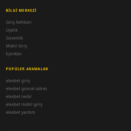
BILGI MERKEZI
Giriş Rehberi
Üyelik
Güvenlik
Mobil Giriş
İçerikler
POPÜLER ARAMALAR
elexbet giriş
elexbet güncel adres
elexbet nedir
elexbet mobil giriş
elexbet yardım