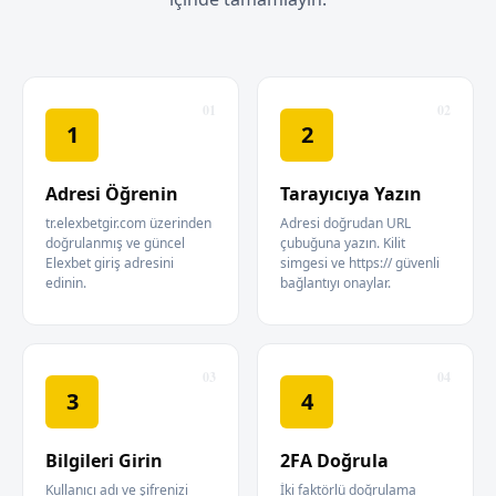
1
2
Adresi Öğrenin
Tarayıcıya Yazın
tr.elexbetgir.com üzerinden
Adresi doğrudan URL
doğrulanmış ve güncel
çubuğuna yazın. Kilit
Elexbet giriş adresini
simgesi ve https:// güvenli
edinin.
bağlantıyı onaylar.
3
4
Bilgileri Girin
2FA Doğrula
Kullanıcı adı ve şifrenizi
İki faktörlü doğrulama