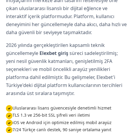
ihtiyaçlarını merkeze alan tasarım felsefesiyle öne
çıkan uluslararası lisanslı bir dijital eğlence ve
interaktif içerik platformudur. Platform, kullanıcı
deneyimini her güncellemeyle daha akıcı, daha hızlı ve
daha güvenli bir seviyeye taşımaktadır.
2026 yılında gerçekleştirilen kapsamlı teknik
güncellemeyle
Elexbet giriş
süreci sadeleştirilmiş;
yeni nesil güvenlik katmanları, genişletilmiş 2FA
seçenekleri ve mobil öncelikli arayüz yenilikleri
platforma dahil edilmiştir. Bu gelişmeler, Elexbet'i
Türkiye'deki dijital platform kullanıcılarının tercihleri
arasında üst sıralara taşımıştır.
Uluslararası lisans güvencesiyle denetimli hizmet
✓
TLS 1.3 ve 256-bit SSL şifreli veri iletimi
✓
iOS ve Android için optimize edilmiş mobil arayüz
✓
7/24 Türkçe canlı destek, 90 saniye ortalama yanıt
✓