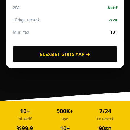
2FA
Aktif
Türkçe Destek
7/24
Min. Yaş
18+
ELEXBET GİRİŞ YAP →
10+
500K+
7/24
Yıl Aktif
Üye
TR Destek
%99.9
10+
90sn