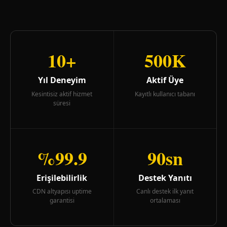
10+
500K
Yıl Deneyim
Aktif Üye
Kesintisiz aktif hizmet
Kayıtlı kullanıcı tabanı
süresi
%99.9
90sn
Erişilebilirlik
Destek Yanıtı
CDN altyapısı uptime
Canlı destek ilk yanıt
garantisi
ortalaması