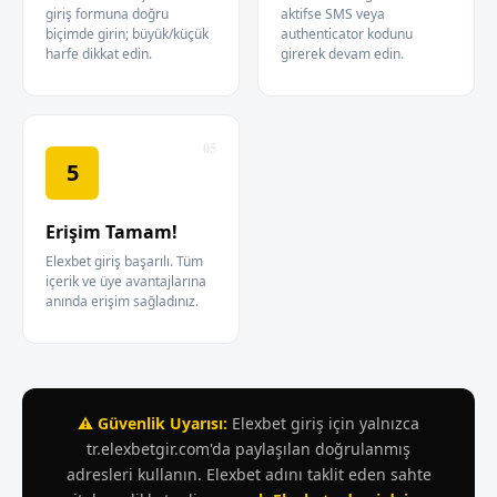
giriş formuna doğru
aktifse SMS veya
biçimde girin; büyük/küçük
authenticator kodunu
harfe dikkat edin.
girerek devam edin.
5
Erişim Tamam!
Elexbet giriş başarılı. Tüm
içerik ve üye avantajlarına
anında erişim sağladınız.
⚠ Güvenlik Uyarısı:
Elexbet giriş için yalnızca
tr.elexbetgir.com'da paylaşılan doğrulanmış
adresleri kullanın. Elexbet adını taklit eden sahte