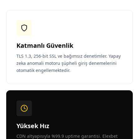
Katmanlı Güvenlik
TLS 1.3, 256-bit SSL ve bağımsız denetimler. Yapay
zeka anomali motoru şüpheli giriş denemelerini
otomatik engellemektedir.
Yüksek Hız
CDN altyapısıyla %99.9 uptime garantisi. Elexbet