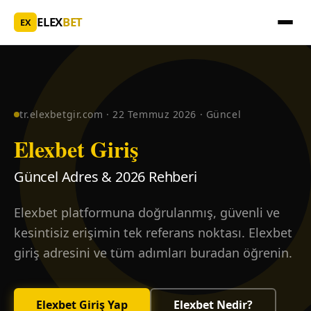
ELEX
BET
EX
tr.elexbetgir.com · 22 Temmuz 2026 · Güncel
Elexbet Giriş
Güncel Adres & 2026 Rehberi
Elexbet platformuna doğrulanmış, güvenli ve
kesintisiz erişimin tek referans noktası. Elexbet
giriş adresini ve tüm adımları buradan öğrenin.
Elexbet Giriş Yap
Elexbet Nedir?