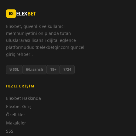
ELEX
BET
EX
Elexbet, güvenlik ve kullanıcı
memnuniyetini ön planda tutan
uluslararası lisanslı dijital eğlence
platformudur. tr.elexbetgir.com güncel
giriş rehberi.
🔒 SSL
🌐 Lisanslı
18+
7/24
HIZLI ERIŞIM
Elexbet Hakkında
Elexbet Giriş
Özellikler
Makaleler
SSS