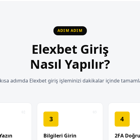
ADIM ADIM
Elexbet Giriş
Nasıl Yapılır?
kısa adımda Elexbet giriş işleminizi dakikalar içinde tamaml
3
4
 Yazın
Bilgileri Girin
2FA Doğru