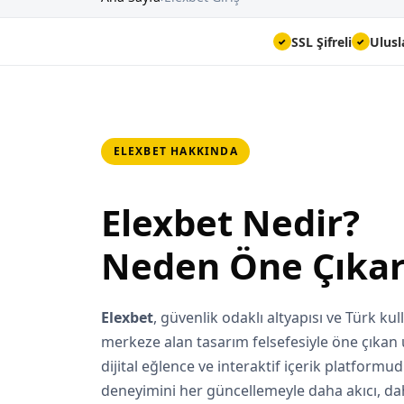
SSL Şifreli
Ulusl
✓
✓
ELEXBET HAKKINDA
Elexbet Nedir?
Neden Öne Çıkar
Elexbet
, güvenlik odaklı altyapısı ve Türk kull
merkeze alan tasarım felsefesiyle öne çıkan ul
dijital eğlence ve interaktif içerik platformud
deneyimini her güncellemeyle daha akıcı, dah