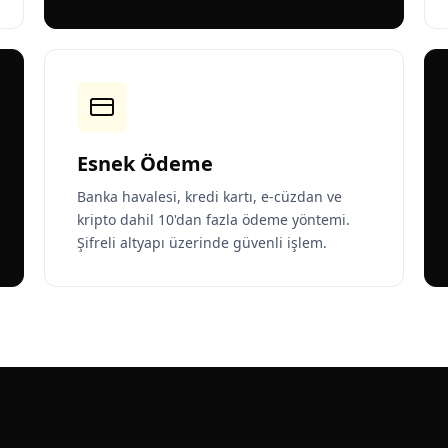
Esnek Ödeme
Banka havalesi, kredi kartı, e-cüzdan ve
kripto dahil 10'dan fazla ödeme yöntemi.
Şifreli altyapı üzerinde güvenli işlem.