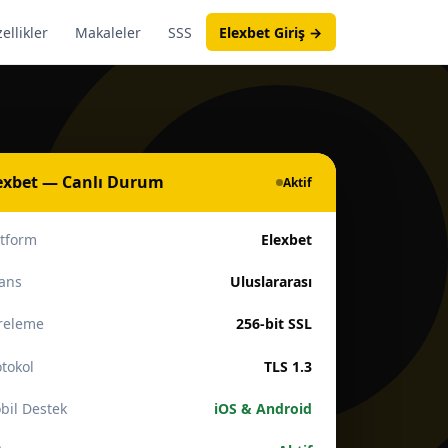
ellikler
Makaleler
SSS
Elexbet Giriş →
exbet — Canlı Durum
Aktif
atform
Elexbet
sans
Uluslararası
freleme
256-bit SSL
otokol
TLS 1.3
bil Destek
iOS & Android