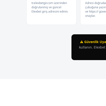
tr.elexbetgir.com üzerinden
Adresi doğruda
doğrulanmış ve güncel
çubuğuna yazın. 
Elexbet giriş adresini edinin.
ve https:// güve
onaylar.
⚠ Güvenlik Uyar
kullanın. Elexbet