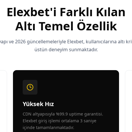
Elexbet'i Farklı Kılan
Altı Temel Özellik
apı ve 2026 güncellemeleriyle Elexbet, kullanıcılarına altı kr
üstün deneyim sunmaktadır.
Yüksek Hız
CDN altyapısıyla %99.9 uptime garantisi.
Elexbet giriş işlemi ortalama 3 saniye
içinde tamamlanmaktadır.