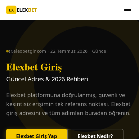
ELEX
BET
EX
tr.elexbetgir.com · 22 Temmuz 2026 · Güncel
Elexbet Giriş
Güncel Adres & 2026 Rehberi
Elexbet platformuna doğrulanmış, güvenli ve
kesintisiz erişimin tek referans noktası. Elexbet
giriş adresini ve tüm adımları buradan öğrenin.
Elexbet Giriş Yap
Elexbet Nedir?