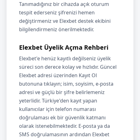
Tanımadığınız bir cihazda açık oturum
tespit ederseniz şifrenizi hemen
değiştirmeniz ve Elexbet destek ekibini
bilgilendirmeniz önerilmektedir.
Elexbet Üyelik Açma Rehberi
Elexbet'e henüz kayıtlı değilseniz üyelik
süreci son derece kolay ve hızlıdır. Güncel
Elexbet adresi üzerinden Kayıt Ol
butonuna tıklayın; isim, soyisim, e-posta
adresi ve güçlü bir şifre belirlemeniz
yeterlidir. Türkiye'den kayıt yapan
kullanıcılar için telefon numarası
doğrulaması ek bir güvenlik katmanı
olarak istenebilmektedir. E-posta ya da
SMS doğrulamasının ardından Elexbet