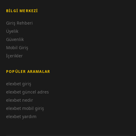
BILGI MERKEZI
Giriş Rehberi
Üyelik
Güvenlik
Mobil Giriş
İçerikler
POPÜLER ARAMALAR
elexbet giriş
elexbet güncel adres
elexbet nedir
elexbet mobil giriş
elexbet yardım