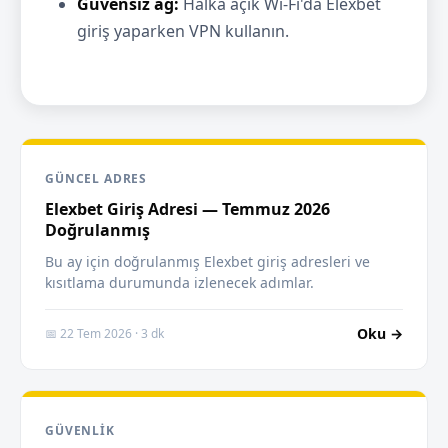
Güvensiz ağ:
Halka açık Wi-Fi'da Elexbet
giriş yaparken VPN kullanın.
GÜNCEL ADRES
Elexbet Giriş Adresi — Temmuz 2026
Doğrulanmış
Bu ay için doğrulanmış Elexbet giriş adresleri ve
kısıtlama durumunda izlenecek adımlar.
Oku →
📅 22 Tem 2026 · 3 dk
GÜVENLIK