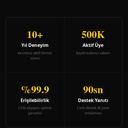
10+
500K
Yıl Deneyim
Aktif Üye
Kesintisiz aktif hizmet
Kayıtlı kullanıcı tabanı
süresi
%99.9
90sn
Erişilebilirlik
Destek Yanıtı
CDN altyapısı uptime
Canlı destek ilk yanıt
garantisi
ortalaması