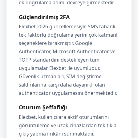
ek doğrulama adımı devreye girmektedir.
Güçlendirilmiş 2FA
Elexbet 2026 güncellemesiyle SMS tabanlı
tek faktörlü doğrulama yerini çok katmanlı
seçeneklere bırakmıştır. Google
Authenticator, Microsoft Authenticator ve
TOTP standardını destekleyen tüm
uygulamalar Elexbet ile uyumludur.
Güvenlik uzmanları, SIM değiştirme
saldırılarına karşı daha dayanıklı olan
authenticator uygulamasını önermektedir.
Oturum Şeffaflığı
Elexbet, kullanıcılara aktif oturumlarını
görüntüleme ve uzak cihazlardan tek tıkla
çıkış yapma imkânı sunmaktadır.