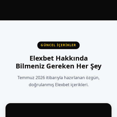
GÜNCEL İÇERIKLER
Elexbet Hakkında
Bilmeniz Gereken Her Şey
Temmuz 2026 itibarıyla hazırlanan özgün,
doğrulanmış Elexbet içerikleri.