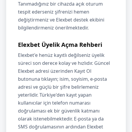
Tanımadığınız bir cihazda açık oturum
tespit ederseniz şifrenizi hemen
değiştirmeniz ve Elexbet destek ekibini
bilgilendirmeniz önerilmektedir.
Elexbet Üyelik Açma Rehberi
Elexbet'e henüz kayıtlı değilseniz üyelik
süreci son derece kolay ve hızlıdır. Güncel
Elexbet adresi üzerinden Kayıt Ol
butonuna tıklayın; isim, soyisim, e-posta
adresi ve güçlü bir şifre belirlemeniz
yeterlidir. Türkiye'den kayıt yapan
kullanıcılar için telefon numarası
doğrulaması ek bir güvenlik katmanı
olarak istenebilmektedir. E-posta ya da
SMS doğrulamasının ardından Elexbet