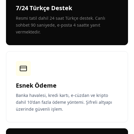
7/24 Türkçe Destek
Resmi tatil dahil 24 saat Türkçe destek. Canlı
sohbet 90 saniyede, e-posta 4 saatte yanıt
vermektedir.
Esnek Ödeme
Banka havalesi, kredi kartı, e-cüzdan ve kripto
dahil 10'dan fazla ödeme yöntemi. Şifreli altyapı
üzerinde güvenli işlem.