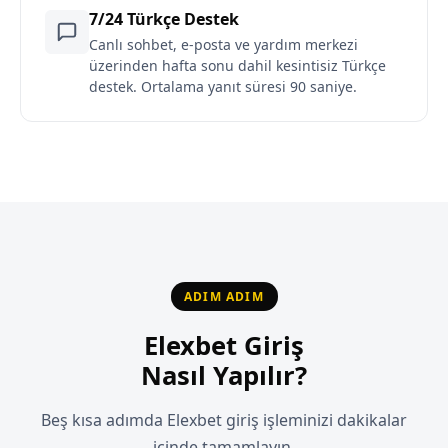
7/24 Türkçe Destek
Canlı sohbet, e-posta ve yardım merkezi
üzerinden hafta sonu dahil kesintisiz Türkçe
destek. Ortalama yanıt süresi 90 saniye.
ADIM ADIM
Elexbet Giriş
Nasıl Yapılır?
Beş kısa adımda Elexbet giriş işleminizi dakikalar
içinde tamamlayın.