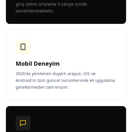
giriş işlemi ortalama 3 saniye içinde
tamamlanmaktadır.
Mobil Deneyim
2026'da yenilenen duyarlı arayüz; iOS ve
Android'in tüm güncel sürümlerinde ek uygulama
gerektirmeden tam erişim.