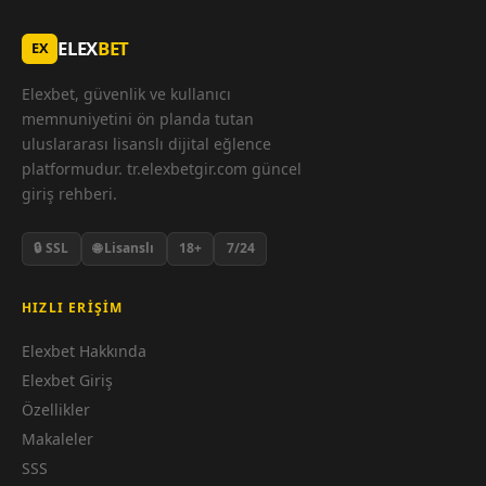
ELEX
BET
EX
Elexbet, güvenlik ve kullanıcı
memnuniyetini ön planda tutan
uluslararası lisanslı dijital eğlence
platformudur. tr.elexbetgir.com güncel
giriş rehberi.
🔒 SSL
🌐 Lisanslı
18+
7/24
HIZLI ERIŞIM
Elexbet Hakkında
Elexbet Giriş
Özellikler
Makaleler
SSS