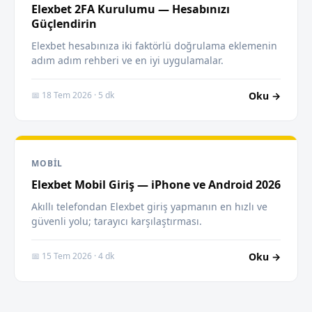
Elexbet 2FA Kurulumu — Hesabınızı
Güçlendirin
Elexbet hesabınıza iki faktörlü doğrulama eklemenin
adım adım rehberi ve en iyi uygulamalar.
Oku →
📅 18 Tem 2026 · 5 dk
MOBIL
Elexbet Mobil Giriş — iPhone ve Android 2026
Akıllı telefondan Elexbet giriş yapmanın en hızlı ve
güvenli yolu; tarayıcı karşılaştırması.
Oku →
📅 15 Tem 2026 · 4 dk