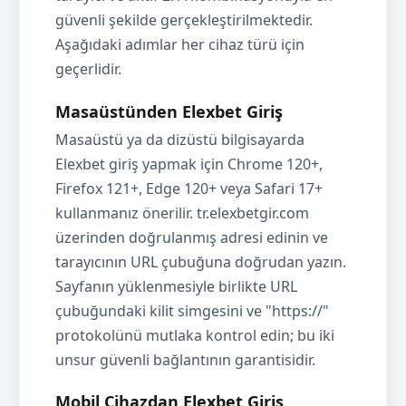
güvenli şekilde gerçekleştirilmektedir.
Aşağıdaki adımlar her cihaz türü için
geçerlidir.
Masaüstünden Elexbet Giriş
Masaüstü ya da dizüstü bilgisayarda
Elexbet giriş yapmak için Chrome 120+,
Firefox 121+, Edge 120+ veya Safari 17+
kullanmanız önerilir. tr.elexbetgir.com
üzerinden doğrulanmış adresi edinin ve
tarayıcının URL çubuğuna doğrudan yazın.
Sayfanın yüklenmesiyle birlikte URL
çubuğundaki kilit simgesini ve "https://"
protokolünü mutlaka kontrol edin; bu iki
unsur güvenli bağlantının garantisidir.
Mobil Cihazdan Elexbet Giriş