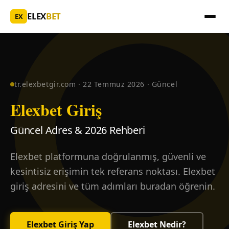
ELEX
BET
EX
tr.elexbetgir.com · 22 Temmuz 2026 · Güncel
Elexbet Giriş
Güncel Adres & 2026 Rehberi
Elexbet platformuna doğrulanmış, güvenli ve
kesintisiz erişimin tek referans noktası. Elexbet
giriş adresini ve tüm adımları buradan öğrenin.
Elexbet Giriş Yap
Elexbet Nedir?