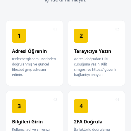
1
2
Adresi Öğrenin
Tarayıcıya Yazın
tr.elexbetgir.com üzerinden
Adresi doğrudan URL
doğrulanmış ve güncel
çubuğuna yazın. Kilit
Elexbet giriş adresini
simgesi ve https:// güvenli
edinin.
bağlantıyı onaylar.
3
4
Bilgileri Girin
2FA Doğrula
Kullanıcı adı ve şifrenizi
İki faktörlü doğrulama