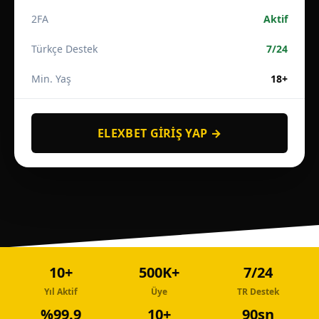
2FA
Aktif
Türkçe Destek
7/24
Min. Yaş
18+
ELEXBET GİRİŞ YAP →
10+
500K+
7/24
Yıl Aktif
Üye
TR Destek
%99.9
10+
90sn