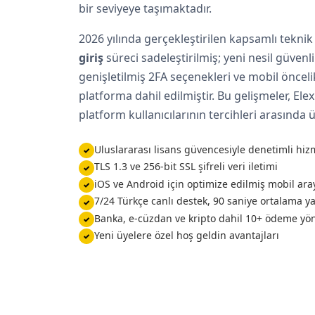
bir seviyeye taşımaktadır.
2026 yılında gerçekleştirilen kapsamlı tekni
giriş
süreci sadeleştirilmiş; yeni nesil güvenl
genişletilmiş 2FA seçenekleri ve mobil öncelik
platforma dahil edilmiştir. Bu gelişmeler, Elexb
platform kullanıcılarının tercihleri arasında üs
Uluslararası lisans güvencesiyle denetimli hiz
✓
TLS 1.3 ve 256-bit SSL şifreli veri iletimi
✓
iOS ve Android için optimize edilmiş mobil ara
✓
7/24 Türkçe canlı destek, 90 saniye ortalama ya
✓
Banka, e-cüzdan ve kripto dahil 10+ ödeme yö
✓
Yeni üyelere özel hoş geldin avantajları
✓