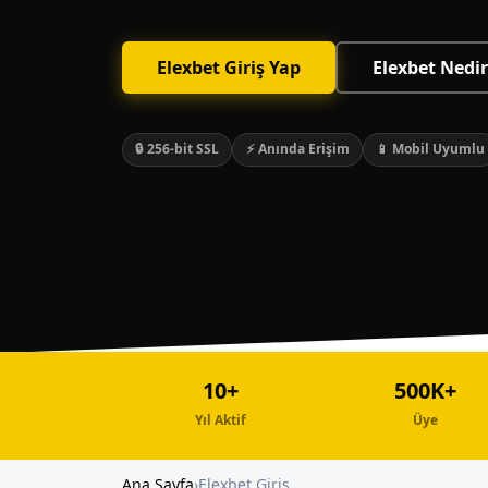
Elexbet Giriş Yap
Elexbet Nedir
🔒 256-bit SSL
⚡ Anında Erişim
📱 Mobil Uyumlu
10+
500K+
Yıl Aktif
Üye
Ana Sayfa
›
Elexbet Giriş