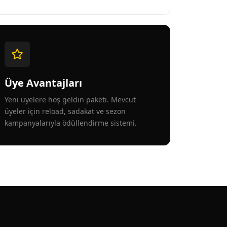
Üye Avantajları
Yeni üyelere hoş geldin paketi. Mevcut
üyeler için reload, sadakat ve sezon
kampanyalarıyla ödüllendirme sistemi.