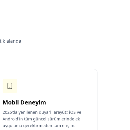
itik alanda
Mobil Deneyim
2026'da yenilenen duyarlı arayüz; iOS ve
Android'in tüm güncel sürümlerinde ek
uygulama gerektirmeden tam erişim.