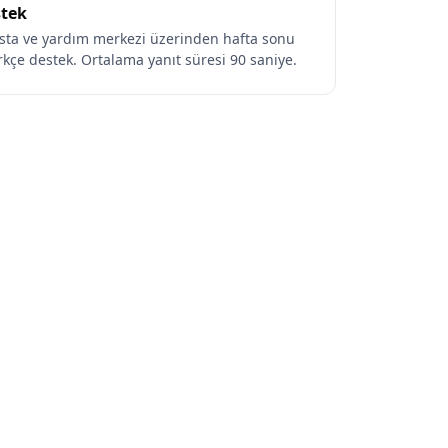
stek
osta ve yardım merkezi üzerinden hafta sonu
ürkçe destek. Ortalama yanıt süresi 90 saniye.