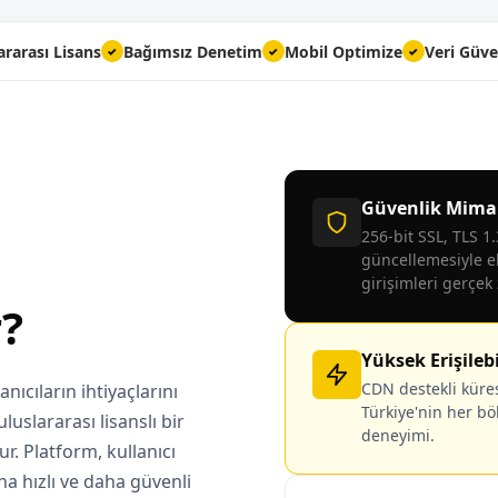
ararası Lisans
Bağımsız Denetim
Mobil Optimize
Veri Güve
✓
✓
✓
Güvenlik Mimar
256-bit SSL, TLS 1
güncellemesiyle e
girişimleri gerçek
?
Yüksek Erişilebi
CDN destekli küres
anıcıların ihtiyaçlarını
Türkiye'nin her bö
uslararası lisanslı bir
deneyimi.
ur. Platform, kullanıcı
a hızlı ve daha güvenli