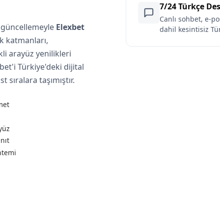
7/24 Türkçe De
Canlı sohbet, e-p
k güncellemeyle
Elexbet
dahil kesintisiz T
ik katmanları,
li arayüz yenilikleri
et'i Türkiye'deki dijital
t sıralara taşımıştır.
met
yüz
nıt
ntemi