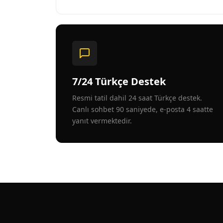
7/24 Türkçe Destek
Resmi tatil dahil 24 saat Türkçe destek.
Canlı sohbet 90 saniyede, e-posta 4 saatte
yanıt vermektedir.