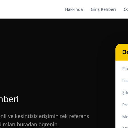
Hakkında
Giriş Rehberi
Öz
El
Pl
Li
Şi
hberi
Pr
i ve kesintisiz erişimin tek referans
Mo
adımları buradan öğrenin.