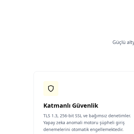
Güçlü alty
Katmanlı Güvenlik
TLS 1.3, 256-bit SSL ve bağımsız denetimler.
Yapay zeka anomali motoru şüpheli giriş
denemelerini otomatik engellemektedir.