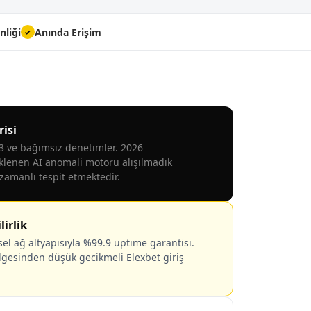
nliği
Anında Erişim
✓
isi
.3 ve bağımsız denetimler. 2026
klenen AI anomali motoru alışılmadık
 zamanlı tespit etmektedir.
lirlik
el ağ altyapısıyla %99.9 uptime garantisi.
lgesinden düşük gecikmeli Elexbet giriş