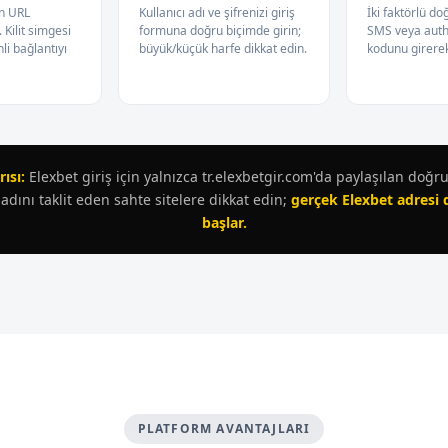
n URL
Kullanıcı adı ve şifrenizi giriş
İki faktörlü d
Kilit simgesi
formuna doğru biçimde girin;
SMS veya auth
nli bağlantıyı
büyük/küçük harfe dikkat edin.
kodunu girere
ısı:
Elexbet giriş için yalnızca tr.elexbetgir.com'da paylaşılan doğr
 adını taklit eden sahte sitelere dikkat edin;
gerçek Elexbet adresi d
başlar.
PLATFORM AVANTAJLARI