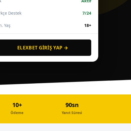
A
Aktif
rkçe Destek
7/24
n. Yaş
18+
ELEXBET GİRİŞ YAP →
10+
90sn
Ödeme
Yanıt Süresi