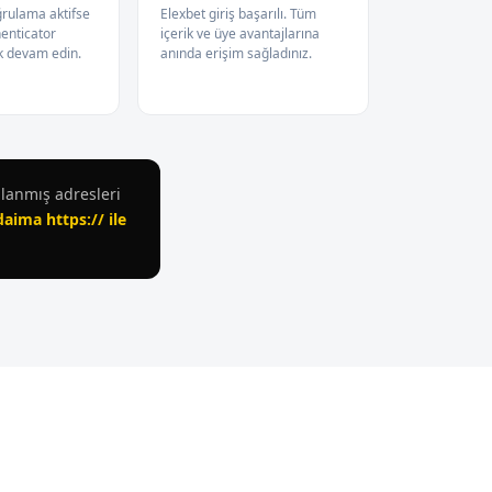
oğrulama aktifse
Elexbet giriş başarılı. Tüm
enticator
içerik ve üye avantajlarına
k devam edin.
anında erişim sağladınız.
ulanmış adresleri
aima https:// ile