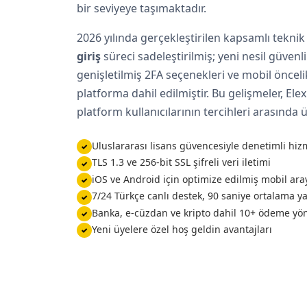
bir seviyeye taşımaktadır.
2026 yılında gerçekleştirilen kapsamlı tekni
giriş
süreci sadeleştirilmiş; yeni nesil güvenl
genişletilmiş 2FA seçenekleri ve mobil öncelik
platforma dahil edilmiştir. Bu gelişmeler, Elexb
platform kullanıcılarının tercihleri arasında üs
Uluslararası lisans güvencesiyle denetimli hiz
✓
TLS 1.3 ve 256-bit SSL şifreli veri iletimi
✓
iOS ve Android için optimize edilmiş mobil ara
✓
7/24 Türkçe canlı destek, 90 saniye ortalama ya
✓
Banka, e-cüzdan ve kripto dahil 10+ ödeme yö
✓
Yeni üyelere özel hoş geldin avantajları
✓