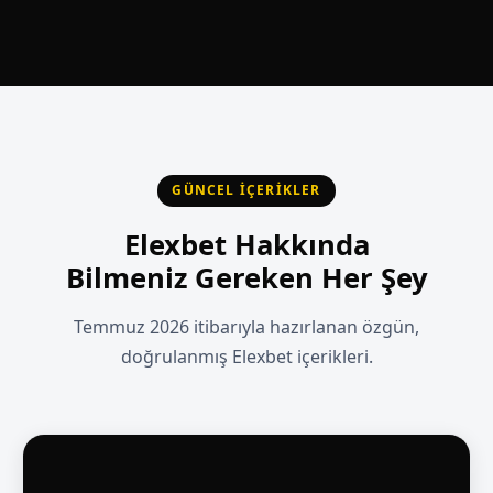
GÜNCEL İÇERIKLER
Elexbet Hakkında
Bilmeniz Gereken Her Şey
Temmuz 2026 itibarıyla hazırlanan özgün,
doğrulanmış Elexbet içerikleri.