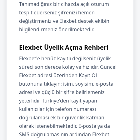
Tanımadığınız bir cihazda açık oturum
tespit ederseniz şifrenizi hemen
değiştirmeniz ve Elexbet destek ekibini
bilgilendirmeniz önerilmektedir.
Elexbet Üyelik Açma Rehberi
Elexbet'e henüz kayıtlı değilseniz üyelik
süreci son derece kolay ve hızlıdır. Güncel
Elexbet adresi üzerinden Kayıt Ol
butonuna tıklayın; isim, soyisim, e-posta
adresi ve güçlü bir şifre belirlemeniz
yeterlidir. Türkiye'den kayıt yapan
kullanıcılar için telefon numarası
doğrulaması ek bir güvenlik katmanı
olarak istenebilmektedir. E-posta ya da
SMS doğrulamasının ardından Elexbet