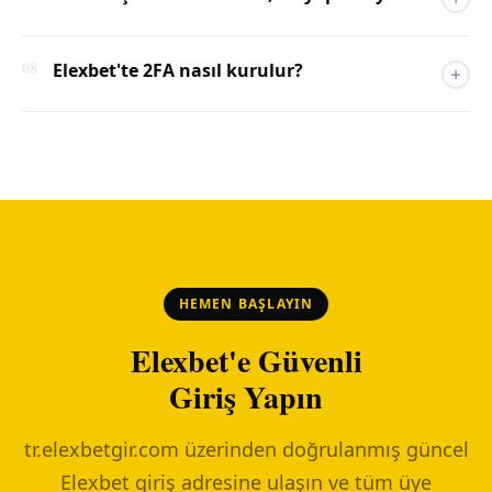
tüm özelliklere erişebilirsiniz.
adres üzerinden Kayıt Ol butonuna tıklayın, formu
doldurun ve e-posta veya SMS doğrulamasını
tamamlayın. Hesabınız hemen aktif olur ve hoş geldin
Elexbet giriş ekranındaki "Şifremi Unuttum"
08
Elexbet'te 2FA nasıl kurulur?
avantajlarına anında kavuşursunuz.
bağlantısına tıklayın. Üyelik e-posta adresinize
sıfırlama bağlantısı gönderilecektir. Bağlantı 15 dakika
geçerlidir. E-posta gelmezse spam klasörünüzü
Elexbet hesabınıza giriş yapın, sağ üstteki profil
kontrol edin; sorun devam ederse Elexbet canlı
menüsünden Güvenlik Ayarları'na gidin ve İki Faktörlü
desteğe başvurun.
Doğrulama seçeneğini aktif hale getirin. SMS veya
authenticator uygulama seçeneklerinden birini tercih
edin. SMS'e kıyasla authenticator uygulaması (Google,
Microsoft) SIM swap saldırılarına karşı çok daha
güvenlidir.
HEMEN BAŞLAYIN
Elexbet'e Güvenli
Giriş Yapın
tr.elexbetgir.com üzerinden doğrulanmış güncel
Elexbet giriş adresine ulaşın ve tüm üye