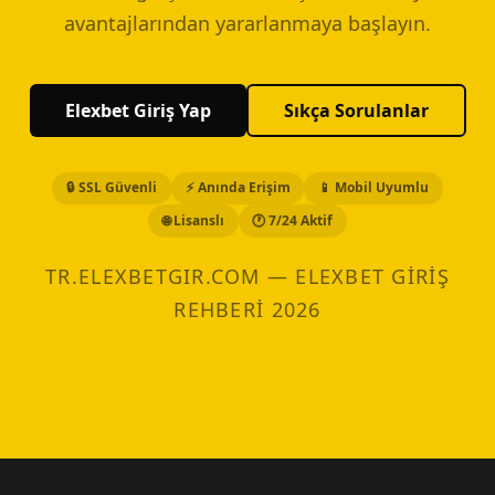
avantajlarından yararlanmaya başlayın.
Elexbet Giriş Yap
Sıkça Sorulanlar
🔒 SSL Güvenli
⚡ Anında Erişim
📱 Mobil Uyumlu
🌐 Lisanslı
🕐 7/24 Aktif
TR.ELEXBETGIR.COM — ELEXBET GİRİŞ
REHBERİ 2026