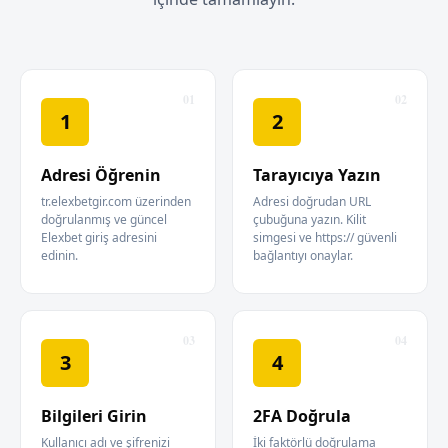
1
2
Adresi Öğrenin
Tarayıcıya Yazın
tr.elexbetgir.com üzerinden
Adresi doğrudan URL
doğrulanmış ve güncel
çubuğuna yazın. Kilit
Elexbet giriş adresini
simgesi ve https:// güvenli
edinin.
bağlantıyı onaylar.
3
4
Bilgileri Girin
2FA Doğrula
Kullanıcı adı ve şifrenizi
İki faktörlü doğrulama