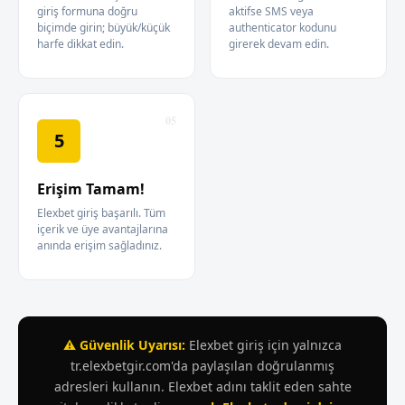
giriş formuna doğru
aktifse SMS veya
biçimde girin; büyük/küçük
authenticator kodunu
harfe dikkat edin.
girerek devam edin.
5
Erişim Tamam!
Elexbet giriş başarılı. Tüm
içerik ve üye avantajlarına
anında erişim sağladınız.
⚠ Güvenlik Uyarısı:
Elexbet giriş için yalnızca
tr.elexbetgir.com'da paylaşılan doğrulanmış
adresleri kullanın. Elexbet adını taklit eden sahte