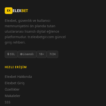
ELEX
BET
EX
Elexbet, güvenlik ve kullanıcı
memnuniyetini ön planda tutan
uluslararası lisanslı dijital eğlence
platformudur. tr.elexbetgir.com güncel
giriş rehberi.
🔒 SSL
🌐 Lisanslı
18+
7/24
HIZLI ERIŞIM
Elexbet Hakkında
Elexbet Giriş
Özellikler
Makaleler
SSS