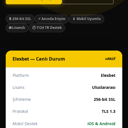
🔒 256-bit SSL
⚡ Anında Erişim
📱 Mobil Uyumlu
🌐 Lisanslı
🕐 7/24 TR Destek
Elexbet — Canlı Durum
Aktif
Platform
Elexbet
Lisans
Uluslararası
Şifreleme
256-bit SSL
Protokol
TLS 1.3
Mobil Destek
iOS & Android