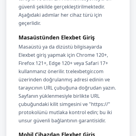
güvenli şekilde gerçekleştirilmektedir.
Aşağıdaki adımlar her cihaz türü için
geçerlidir.
Masaüstünden Elexbet Giriş
Masaüstü ya da dizüstü bilgisayarda
Elexbet giriş yapmak için Chrome 120+,
Firefox 121+, Edge 120+ veya Safari 17+
kullanmanız önerilir. tr.elexbetgir.com
üzerinden doğrulanmış adresi edinin ve
tarayıcının URL çubuğuna doğrudan yazın.
Sayfanın yüklenmesiyle birlikte URL
çubuğundaki kilit simgesini ve "https://"
protokolünü mutlaka kontrol edin; bu iki
unsur güvenli bağlantının garantisidir.
Mobil Cihazdan Elexbet Giriş