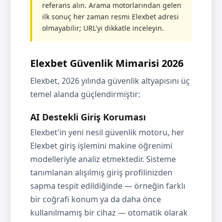
referans alın. Arama motorlarından gelen
ilk sonuç her zaman resmi Elexbet adresi
olmayabilir; URL'yi dikkatle inceleyin.
Elexbet Güvenlik Mimarisi 2026
Elexbet, 2026 yılında güvenlik altyapısını üç
temel alanda güçlendirmiştir:
AI Destekli Giriş Koruması
Elexbet'in yeni nesil güvenlik motoru, her
Elexbet giriş işlemini makine öğrenimi
modelleriyle analiz etmektedir. Sisteme
tanımlanan alışılmış giriş profilinizden
sapma tespit edildiğinde — örneğin farklı
bir coğrafi konum ya da daha önce
kullanılmamış bir cihaz — otomatik olarak