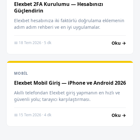
Elexbet 2FA Kurulumu — Hesabınızı
Güçlendirin
Elexbet hesabınıza iki faktörlü doğrulama eklemenin
adım adım rehberi ve en iyi uygulamalar.
Oku →
📅 18 Tem 2026 · 5 dk
MOBIL
Elexbet Mobil Giriş — iPhone ve Android 2026
Akıllı telefondan Elexbet giriş yapmanın en hızlı ve
güvenli yolu; tarayıcı karşılaştırması.
Oku →
📅 15 Tem 2026 · 4 dk