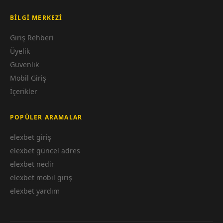
BILGI MERKEZI
Giriş Rehberi
Üyelik
Güvenlik
Mobil Giriş
İçerikler
POPÜLER ARAMALAR
elexbet giriş
elexbet güncel adres
elexbet nedir
elexbet mobil giriş
elexbet yardım