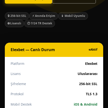
🔒 256-bit SSL
⚡ Anında Erişim
📱 Mobil Uyumlu
🌐 Lisanslı
🕐 7/24 TR Destek
Elexbet — Canlı Durum
Aktif
Platform
Elexbet
Lisans
Uluslararası
Şifreleme
256-bit SSL
Protokol
TLS 1.3
Mobil Destek
iOS & Android