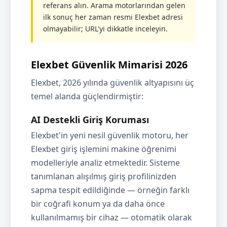
referans alın. Arama motorlarından gelen
ilk sonuç her zaman resmi Elexbet adresi
olmayabilir; URL'yi dikkatle inceleyin.
Elexbet Güvenlik Mimarisi 2026
Elexbet, 2026 yılında güvenlik altyapısını üç
temel alanda güçlendirmiştir:
AI Destekli Giriş Koruması
Elexbet'in yeni nesil güvenlik motoru, her
Elexbet giriş işlemini makine öğrenimi
modelleriyle analiz etmektedir. Sisteme
tanımlanan alışılmış giriş profilinizden
sapma tespit edildiğinde — örneğin farklı
bir coğrafi konum ya da daha önce
kullanılmamış bir cihaz — otomatik olarak