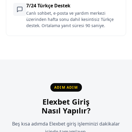
7/24 Türkçe Destek
Canlı sohbet, e-posta ve yardım merkezi
üzerinden hafta sonu dahil kesintisiz Türkçe
destek. Ortalama yanıt süresi 90 saniye.
ADIM ADIM
Elexbet Giriş
Nasıl Yapılır?
Beş kısa adımda Elexbet giriş işleminizi dakikalar
içinde tamamlayın.