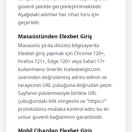
güvenli şekilde gerçekleştirilmektedir.
Aşağıdaki adımlar her cihaz türü için
geçerlidir.
Masaüstünden Elexbet Giriş
Masaüstü ya da dizüstü bilgisayarda
Elexbet giriş yapmak için Chrome 120+,
Firefox 121+, Edge 120+ veya Safari 17+
kullanmanız önerilir. tr.elexbetgir.com
üzerinden doğrulanmış adresi edinin ve
tarayıcının URL çubuğuna doğrudan yazın.
Sayfanın yüklenmesiyle birlikte URL
çubuğundaki kilit simgesini ve "https://"
protokolünü mutlaka kontrol edin; bu iki
unsur güvenli bağlantının garantisidir.
Mobil Cihazdan Elexbet Giriş