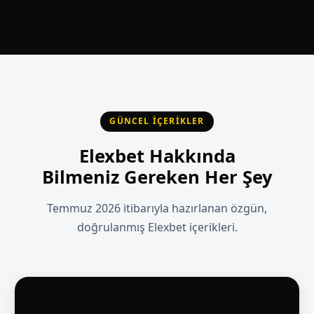
GÜNCEL İÇERIKLER
Elexbet Hakkında
Bilmeniz Gereken Her Şey
Temmuz 2026 itibarıyla hazırlanan özgün,
doğrulanmış Elexbet içerikleri.