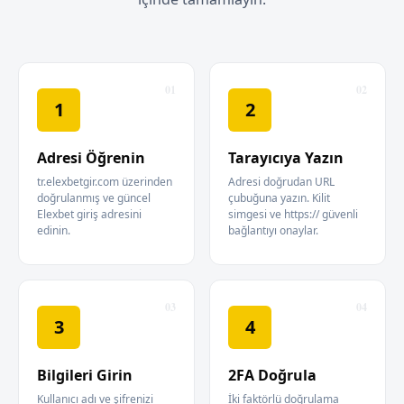
1
2
Adresi Öğrenin
Tarayıcıya Yazın
tr.elexbetgir.com üzerinden
Adresi doğrudan URL
doğrulanmış ve güncel
çubuğuna yazın. Kilit
Elexbet giriş adresini
simgesi ve https:// güvenli
edinin.
bağlantıyı onaylar.
3
4
Bilgileri Girin
2FA Doğrula
Kullanıcı adı ve şifrenizi
İki faktörlü doğrulama