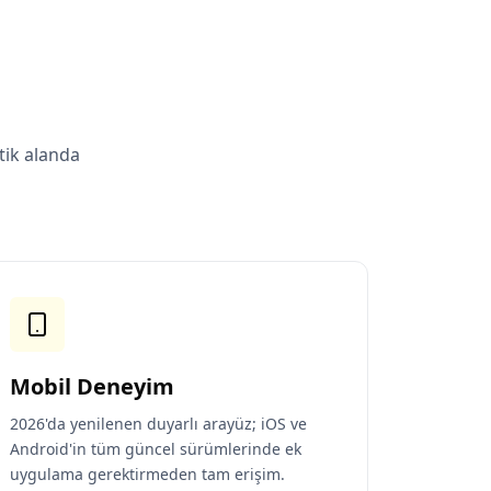
itik alanda
Mobil Deneyim
2026'da yenilenen duyarlı arayüz; iOS ve
Android'in tüm güncel sürümlerinde ek
uygulama gerektirmeden tam erişim.