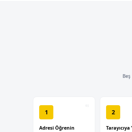
Beş 
1
2
Adresi Öğrenin
Tarayıcıya