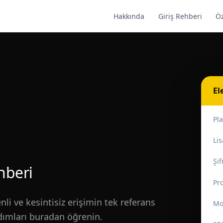
Hakkında
Giriş Rehberi
Öz
El
Pl
Li
Şi
hberi
Pr
i ve kesintisiz erişimin tek referans
Mo
adımları buradan öğrenin.