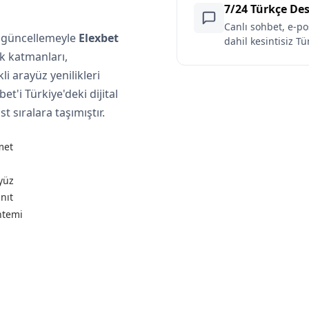
7/24 Türkçe De
Canlı sohbet, e-p
k güncellemeyle
Elexbet
dahil kesintisiz T
ik katmanları,
li arayüz yenilikleri
et'i Türkiye'deki dijital
t sıralara taşımıştır.
met
yüz
nıt
ntemi