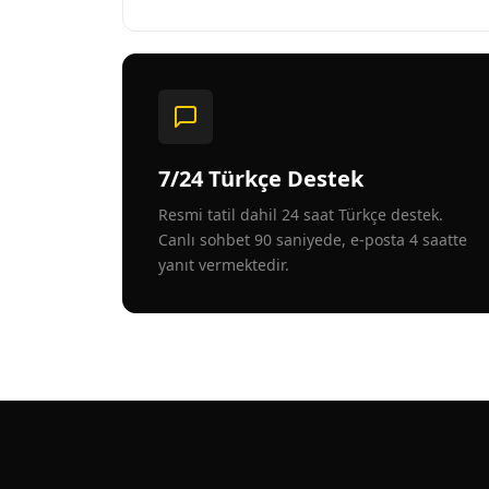
7/24 Türkçe Destek
Resmi tatil dahil 24 saat Türkçe destek.
Canlı sohbet 90 saniyede, e-posta 4 saatte
yanıt vermektedir.