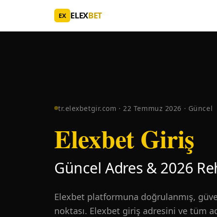
ELEX
BET
EX
tr.elexbetgir.com · 22 Temmuz 2026 · Güncel
Elexbet Giriş
Güncel Adres & 2026 Re
Elexbet platformuna doğrulanmış, güvenl
noktası. Elexbet giriş adresini ve tüm 