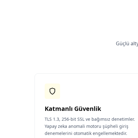
Güçlü alty
Katmanlı Güvenlik
TLS 1.3, 256-bit SSL ve bağımsız denetimler.
Yapay zeka anomali motoru şüpheli giriş
denemelerini otomatik engellemektedir.