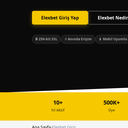
Elexbet Giriş Yap
Elexbet Nedir
🔒 256-bit SSL
⚡ Anında Erişim
📱 Mobil Uyumlu
10+
500K+
Yıl Aktif
Üye
Ana Sayfa
›
Elexbet Giriş