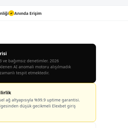
nliği
Anında Erişim
✓
isi
.3 ve bağımsız denetimler. 2026
klenen AI anomali motoru alışılmadık
 zamanlı tespit etmektedir.
lirlik
el ağ altyapısıyla %99.9 uptime garantisi.
lgesinden düşük gecikmeli Elexbet giriş