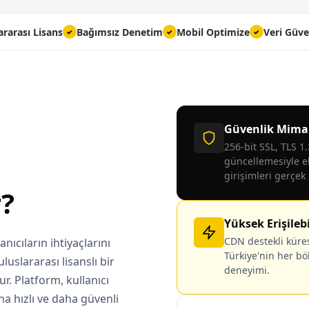
ararası Lisans
Bağımsız Denetim
Mobil Optimize
Veri Güve
✓
✓
✓
Güvenlik Mimar
256-bit SSL, TLS 1
güncellemesiyle e
girişimleri gerçek
?
Yüksek Erişilebi
CDN destekli küres
anıcıların ihtiyaçlarını
Türkiye'nin her bö
uslararası lisanslı bir
deneyimi.
ur. Platform, kullanıcı
a hızlı ve daha güvenli