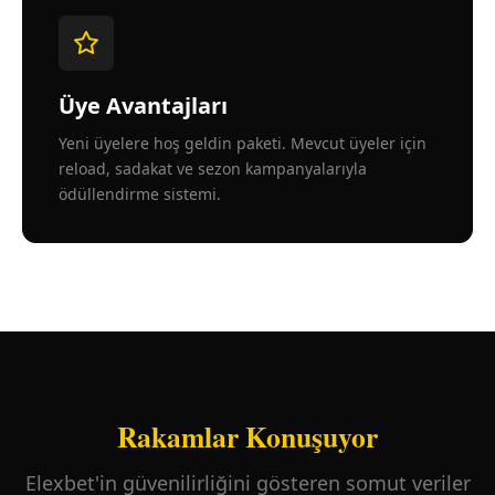
Üye Avantajları
Yeni üyelere hoş geldin paketi. Mevcut üyeler için
reload, sadakat ve sezon kampanyalarıyla
ödüllendirme sistemi.
Rakamlar Konuşuyor
Elexbet'in güvenilirliğini gösteren somut veriler