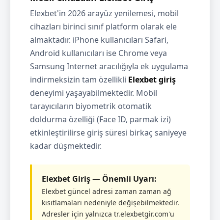
Elexbet'in 2026 arayüz yenilemesi, mobil
cihazları birinci sınıf platform olarak ele
almaktadır. iPhone kullanıcıları Safari,
Android kullanıcıları ise Chrome veya
Samsung Internet aracılığıyla ek uygulama
indirmeksizin tam özellikli
Elexbet giriş
deneyimi yaşayabilmektedir. Mobil
tarayıcıların biyometrik otomatik
doldurma özelliği (Face ID, parmak izi)
etkinleştirilirse giriş süresi birkaç saniyeye
kadar düşmektedir.
Elexbet Giriş — Önemli Uyarı:
Elexbet güncel adresi zaman zaman ağ
kısıtlamaları nedeniyle değişebilmektedir.
Adresler için yalnızca tr.elexbetgir.com'u