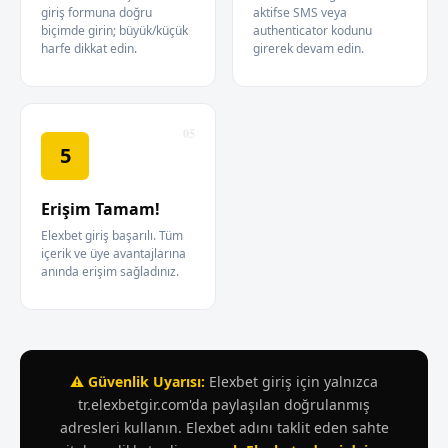
giriş formuna doğru
aktifse SMS veya
biçimde girin; büyük/küçük
authenticator kodunu
harfe dikkat edin.
girerek devam edin.
5
Erişim Tamam!
Elexbet giriş başarılı. Tüm
içerik ve üye avantajlarına
anında erişim sağladınız.
⚠ Güvenlik Uyarısı:
Elexbet giriş için yalnızca
tr.elexbetgir.com'da paylaşılan doğrulanmış
adresleri kullanın. Elexbet adını taklit eden sahte