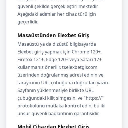
güvenli şekilde gerçekleştirilmektedir.
Aşağıdaki adımlar her cihaz türü için
geçerlidir.
Masaüstünden Elexbet Giriş
Masaüstü ya da dizüstü bilgisayarda
Elexbet giriş yapmak için Chrome 120+,
Firefox 121+, Edge 120+ veya Safari 17+
kullanmanız önerilir. tr.elexbetgir.com
üzerinden doğrulanmış adresi edinin ve
tarayıcının URL çubuğuna doğrudan yazın.
Sayfanın yüklenmesiyle birlikte URL
çubuğundaki kilit simgesini ve "https://"
protokolünü mutlaka kontrol edin; bu iki
unsur güvenli bağlantının garantisidir.
Mobil Cihazdan Elexbet Giriş