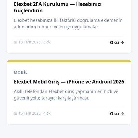
Elexbet 2FA Kurulumu — Hesabınızı
Güçlendirin
Elexbet hesabınıza iki faktörlü doğrulama eklemenin
adım adım rehberi ve en iyi uygulamalar.
Oku →
📅 18 Tem 2026 · 5 dk
MOBIL
Elexbet Mobil Giriş — iPhone ve Android 2026
Akıllı telefondan Elexbet giriş yapmanın en hızlı ve
güvenli yolu; tarayıcı karşılaştırması.
Oku →
📅 15 Tem 2026 · 4 dk