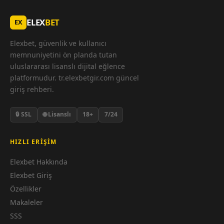
ELEX
BET
EX
Elexbet, güvenlik ve kullanıcı
memnuniyetini ön planda tutan
uluslararası lisanslı dijital eğlence
platformudur. tr.elexbetgir.com güncel
giriş rehberi.
🔒 SSL
🌐 Lisanslı
18+
7/24
HIZLI ERIŞIM
Elexbet Hakkında
Elexbet Giriş
Özellikler
Makaleler
SSS