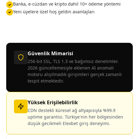
Banka, e-cüzdan ve kripto dahil 10+ ödeme yöntemi
✓
Yeni üyelere özel hoş geldin avantajları
✓
Güvenlik Mimarisi
256-bit SSL, TLS 1.3 ve bağımsız denetimler.
2026 güncellemesiyle eklenen AI anomali
motoru alışılmadık girişimleri gerçek zamanlı
tespit etmektedir.
Yüksek Erişilebilirlik
CDN destekli küresel ağ altyapısıyla %99.9
uptime garantisi. Türkiye'nin her bölgesinden
düşük gecikmeli Elexbet giriş deneyimi.