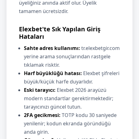
üyeliğiniz anında aktif olur. Üyelik
tamamen ücretsizdir.
Elexbet'te Sık Yapılan Giriş
Hataları
Sahte adres kullanımı:
tr.elexbetgir.com
yerine arama sonuçlarından rastgele
tıklamak risktir.
Harf büyüklüğü hatası:
Elexbet şifreleri
büyük/küçük harfe duyarlıdır.
Eski tarayıcı:
Elexbet 2026 arayüzü
modern standartlar gerektirmektedir;
tarayıcınızı güncel tutun.
2FA gecikmesi:
TOTP kodu 30 saniyede
yenilenir; kodun ekranda göründüğü
anda girin.