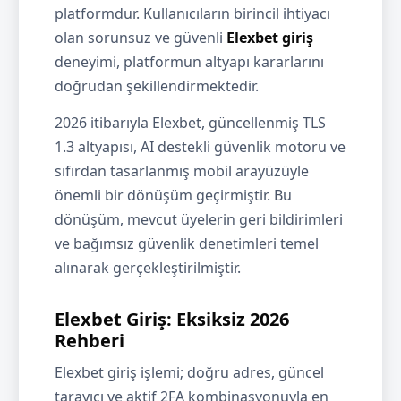
platformdur. Kullanıcıların birincil ihtiyacı
olan sorunsuz ve güvenli
Elexbet giriş
deneyimi, platformun altyapı kararlarını
doğrudan şekillendirmektedir.
2026 itibarıyla Elexbet, güncellenmiş TLS
1.3 altyapısı, AI destekli güvenlik motoru ve
sıfırdan tasarlanmış mobil arayüzüyle
önemli bir dönüşüm geçirmiştir. Bu
dönüşüm, mevcut üyelerin geri bildirimleri
ve bağımsız güvenlik denetimleri temel
alınarak gerçekleştirilmiştir.
Elexbet Giriş: Eksiksiz 2026
Rehberi
Elexbet giriş işlemi; doğru adres, güncel
tarayıcı ve aktif 2FA kombinasyonuyla en