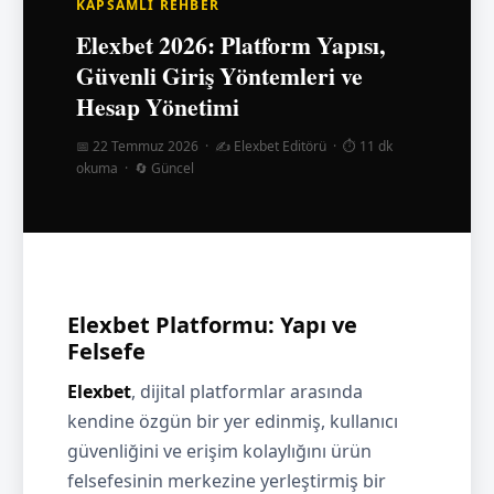
KAPSAMLI REHBER
Elexbet 2026: Platform Yapısı,
Güvenli Giriş Yöntemleri ve
Hesap Yönetimi
📅 22 Temmuz 2026 · ✍ Elexbet Editörü · ⏱ 11 dk
okuma · 🔄 Güncel
Elexbet Platformu: Yapı ve
Felsefe
Elexbet
, dijital platformlar arasında
kendine özgün bir yer edinmiş, kullanıcı
güvenliğini ve erişim kolaylığını ürün
felsefesinin merkezine yerleştirmiş bir