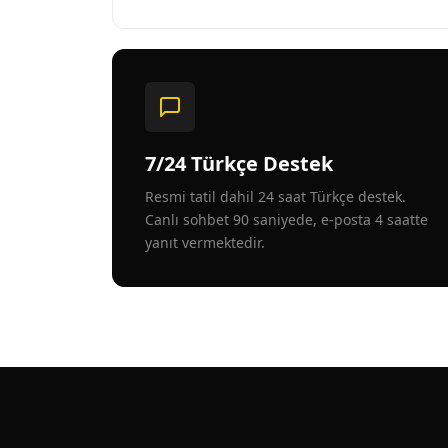
7/24 Türkçe Destek
Resmi tatil dahil 24 saat Türkçe destek.
Canlı sohbet 90 saniyede, e-posta 4 saatte
yanıt vermektedir.