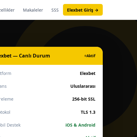
ellikler
Makaleler
SSS
Elexbet Giriş →
exbet — Canlı Durum
Aktif
atform
Elexbet
sans
Uluslararası
freleme
256-bit SSL
otokol
TLS 1.3
bil Destek
iOS & Android