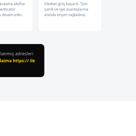
oğrulama aktifse
Elexbet giriş başarılı. Tüm
enticator
içerik ve üye avantajlarına
k devam edin.
anında erişim sağladınız.
ulanmış adresleri
aima https:// ile