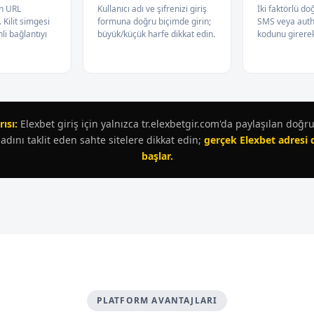
n URL
Kullanıcı adı ve şifrenizi giriş
İki faktörlü d
Kilit simgesi
formuna doğru biçimde girin;
SMS veya auth
nli bağlantıyı
büyük/küçük harfe dikkat edin.
kodunu girere
ısı:
Elexbet giriş için yalnızca tr.elexbetgir.com'da paylaşılan doğr
 adını taklit eden sahte sitelere dikkat edin;
gerçek Elexbet adresi d
başlar.
PLATFORM AVANTAJLARI