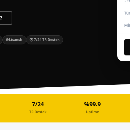
2F
Tü
?
Mi
🌐 Lisanslı
🕐 7/24 TR Destek
7/24
%99.9
TR Destek
Uptime