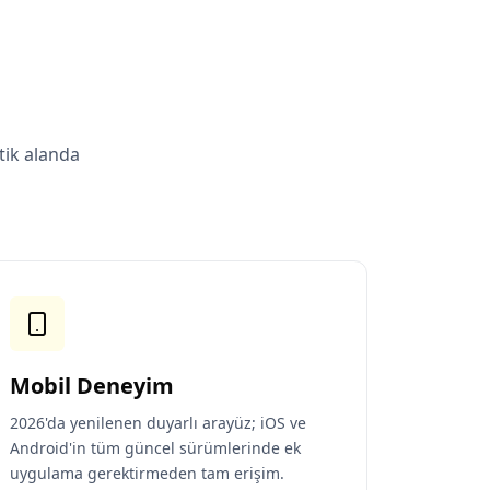
itik alanda
Mobil Deneyim
2026'da yenilenen duyarlı arayüz; iOS ve
Android'in tüm güncel sürümlerinde ek
uygulama gerektirmeden tam erişim.