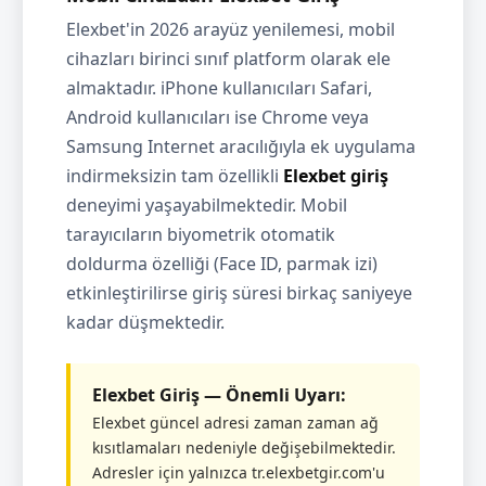
Elexbet'in 2026 arayüz yenilemesi, mobil
cihazları birinci sınıf platform olarak ele
almaktadır. iPhone kullanıcıları Safari,
Android kullanıcıları ise Chrome veya
Samsung Internet aracılığıyla ek uygulama
indirmeksizin tam özellikli
Elexbet giriş
deneyimi yaşayabilmektedir. Mobil
tarayıcıların biyometrik otomatik
doldurma özelliği (Face ID, parmak izi)
etkinleştirilirse giriş süresi birkaç saniyeye
kadar düşmektedir.
Elexbet Giriş — Önemli Uyarı:
Elexbet güncel adresi zaman zaman ağ
kısıtlamaları nedeniyle değişebilmektedir.
Adresler için yalnızca tr.elexbetgir.com'u