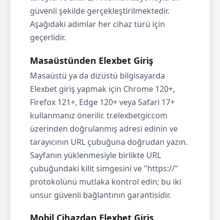
güvenli şekilde gerçekleştirilmektedir.
Aşağıdaki adımlar her cihaz türü için
geçerlidir.
Masaüstünden Elexbet Giriş
Masaüstü ya da dizüstü bilgisayarda
Elexbet giriş yapmak için Chrome 120+,
Firefox 121+, Edge 120+ veya Safari 17+
kullanmanız önerilir. tr.elexbetgir.com
üzerinden doğrulanmış adresi edinin ve
tarayıcının URL çubuğuna doğrudan yazın.
Sayfanın yüklenmesiyle birlikte URL
çubuğundaki kilit simgesini ve "https://"
protokolünü mutlaka kontrol edin; bu iki
unsur güvenli bağlantının garantisidir.
Mobil Cihazdan Elexbet Giriş