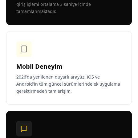
giriş işlemi ortalama 3 saniye içinde
tamamlanmaktadır.
Mobil Deneyim
2026'da yenilenen duyarlı arayüz; iOS ve
Android'in tüm güncel sürümlerinde ek uygulama
gerektirmeden tam erişim.