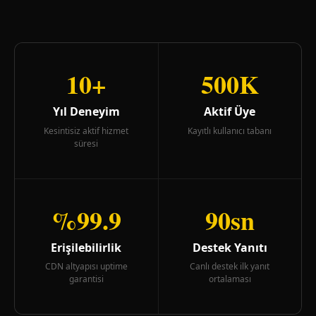
10+
500K
Yıl Deneyim
Aktif Üye
Kesintisiz aktif hizmet
Kayıtlı kullanıcı tabanı
süresi
%99.9
90sn
Erişilebilirlik
Destek Yanıtı
CDN altyapısı uptime
Canlı destek ilk yanıt
garantisi
ortalaması