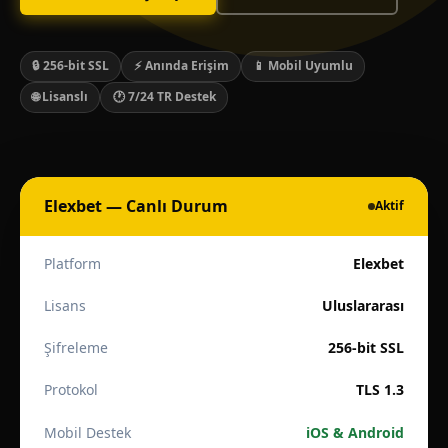
🔒 256-bit SSL
⚡ Anında Erişim
📱 Mobil Uyumlu
🌐 Lisanslı
🕐 7/24 TR Destek
Elexbet — Canlı Durum
Aktif
Platform
Elexbet
Lisans
Uluslararası
Şifreleme
256-bit SSL
Protokol
TLS 1.3
Mobil Destek
iOS & Android