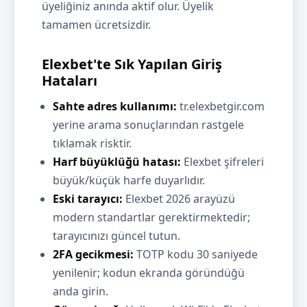
üyeliğiniz anında aktif olur. Üyelik
tamamen ücretsizdir.
Elexbet'te Sık Yapılan Giriş
Hataları
Sahte adres kullanımı:
tr.elexbetgir.com
yerine arama sonuçlarından rastgele
tıklamak risktir.
Harf büyüklüğü hatası:
Elexbet şifreleri
büyük/küçük harfe duyarlıdır.
Eski tarayıcı:
Elexbet 2026 arayüzü
modern standartlar gerektirmektedir;
tarayıcınızı güncel tutun.
2FA gecikmesi:
TOTP kodu 30 saniyede
yenilenir; kodun ekranda göründüğü
anda girin.