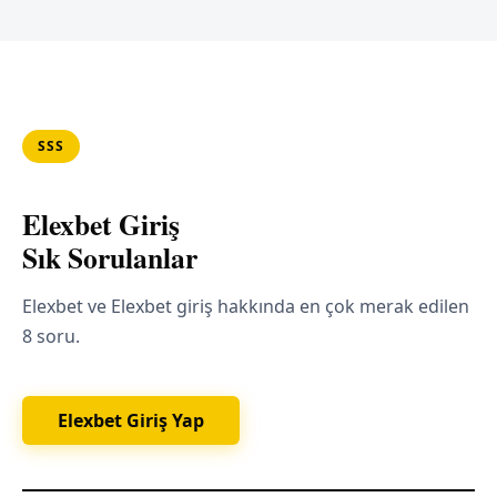
SSS
Elexbet Giriş
Sık Sorulanlar
Elexbet ve Elexbet giriş hakkında en çok merak edilen
8 soru.
Elexbet Giriş Yap