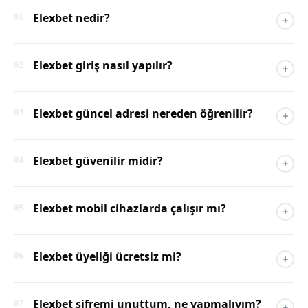
01
Elexbet nedir?
Elexbet, uluslararası lisans kapsamında faaliyet
02
Elexbet giriş nasıl yapılır?
gösteren, Türk kullanıcılara tam Türkçe arayüz ve 7/24
destek sunan dijital eğlence ve interaktif içerik
platformudur. Güvenlik odaklı altyapısı ve kesintisiz
tr.elexbetgir.com üzerinden doğrulanmış güncel
03
Elexbet güncel adresi nereden öğrenilir?
erişim altyapısıyla kullanıcı memnuniyetini öncelikli
Elexbet giriş adresini edinin. Adresi tarayıcınıza
hedef olarak benimseyen Elexbet, yıllar içinde güçlü
doğrudan yazın; URL'de kilit simgesi ve "https://"
bir üye tabanı oluşturmuştur.
olduğunu doğrulayın. Kullanıcı adı ve şifrenizi giriş
Elexbet güncel giriş adresi için tr.elexbetgir.com
04
Elexbet güvenilir midir?
formuna girin, Giriş butonuna tıklayın. 2FA aktifse
sayfasını düzenli olarak takip edin. Adres değişiklikleri
SMS ya da authenticator kodunuzu da girerek işlemi
anlık olarak güncellenmektedir. Arama motorlarından
tamamlayın.
ulaşılan sonuçlar her zaman resmi adres
Evet. Elexbet, uluslararası lisans çerçevesinde faaliyet
05
Elexbet mobil cihazlarda çalışır mı?
olmayabileceğinden, doğrulama için bu sayfayı
göstermekte olup bağımsız güvenlik denetimlerinden
kullanın ve adresi tarayıcınızda yer imi olarak
geçmektedir. 256-bit SSL şifreleme, TLS 1.3 protokolü
kaydedin.
ve yapay zeka destekli anomali tespiti, platformun
Evet. Elexbet'in 2026'da yenilenen duyarlı (responsive)
06
Elexbet üyeliği ücretsiz mi?
güvenlik standartlarını yüksek tutmaktadır.
arayüzü iOS ve Android'in tüm güncel sürümlerinde
sorunsuz çalışmaktadır. Ek uygulama indirmeye gerek
kalmadan mobil tarayıcıdan Elexbet giriş yapabilir,
Evet, Elexbet üyeliği tamamen ücretsizdir. Güncel
07
Elexbet şifremi unuttum, ne yapmalıyım?