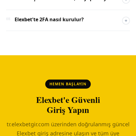
tüm özelliklere erişebilirsiniz.
adres üzerinden Kayıt Ol butonuna tıklayın, formu
doldurun ve e-posta veya SMS doğrulamasını
tamamlayın. Hesabınız hemen aktif olur ve hoş geldin
Elexbet giriş ekranındaki "Şifremi Unuttum"
08
Elexbet'te 2FA nasıl kurulur?
avantajlarına anında kavuşursunuz.
bağlantısına tıklayın. Üyelik e-posta adresinize
sıfırlama bağlantısı gönderilecektir. Bağlantı 15 dakika
geçerlidir. E-posta gelmezse spam klasörünüzü
Elexbet hesabınıza giriş yapın, sağ üstteki profil
kontrol edin; sorun devam ederse Elexbet canlı
menüsünden Güvenlik Ayarları'na gidin ve İki Faktörlü
desteğe başvurun.
Doğrulama seçeneğini aktif hale getirin. SMS veya
authenticator uygulama seçeneklerinden birini tercih
edin. SMS'e kıyasla authenticator uygulaması (Google,
Microsoft) SIM swap saldırılarına karşı çok daha
güvenlidir.
HEMEN BAŞLAYIN
Elexbet'e Güvenli
Giriş Yapın
tr.elexbetgir.com üzerinden doğrulanmış güncel
Elexbet giriş adresine ulaşın ve tüm üye