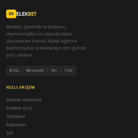
ELEX
BET
EX
Elexbet, güvenlik ve kullanıcı
memnuniyetini ön planda tutan
uluslararası lisanslı dijital eğlence
platformudur. tr.elexbetgir.com güncel
giriş rehberi.
🔒 SSL
🌐 Lisanslı
18+
7/24
HIZLI ERIŞIM
Elexbet Hakkında
Elexbet Giriş
Özellikler
Makaleler
SSS