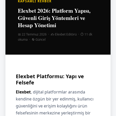
KAPSAMLI REHBER
Elexbet 2026: Platform Yapısı,
Güvenli Giriş Yöntemleri ve
Hesap Yönetimi
📅 22 Temmuz 2026 · ✍ Elexbet Editörü · ⏱ 11 dk
okuma · 🔄 Güncel
Elexbet Platformu: Yapı ve
Felsefe
Elexbet
, dijital platformlar arasında
kendine özgün bir yer edinmiş, kullanıcı
güvenliğini ve erişim kolaylığını ürün
felsefesinin merkezine yerleştirmiş bir