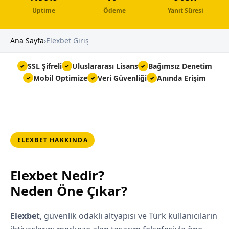
Uptime
Ödeme
Yanıt Süresi
Ana Sayfa
›
Elexbet Giriş
SSL Şifreli
Uluslararası Lisans
Bağımsız Denetim
✓
✓
✓
Mobil Optimize
Veri Güvenliği
Anında Erişim
✓
✓
✓
ELEXBET HAKKINDA
Elexbet Nedir?
Neden Öne Çıkar?
Elexbet
, güvenlik odaklı altyapısı ve Türk kullanıcıların