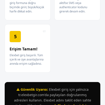
giriş formuna doğru
aktifse SMS veya
biçimde girin; büyük/küçük
authenticator kodunu
harfe dikkat edin.
girerek devam edin.
5
Erişim Tamam!
Elexbet giriş başarılı. Tüm
içerik ve üye avantajlarına
anında erişim sağladınız.
⚠ Güvenlik Uyarısı:
Elexbet giriş için yalnızca
tr.elexbetgir.com'da paylaşılan doğrulanmış
adresleri kullanın. Elexbet adını taklit eden sahte