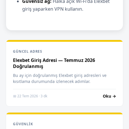
Güvensiz ağ:
Halka açık Wi-Fi'da Elexbet
giriş yaparken VPN kullanın.
GÜNCEL ADRES
Elexbet Giriş Adresi — Temmuz 2026
Doğrulanmış
Bu ay için doğrulanmış Elexbet giriş adresleri ve
kısıtlama durumunda izlenecek adımlar.
Oku →
📅 22 Tem 2026 · 3 dk
GÜVENLIK