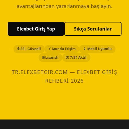
avantajlarından yararlanmaya başlayın.
Elexbet Giriş Yap
Sıkça Sorulanlar
🔒 SSL Güvenli
⚡ Anında Erişim
📱 Mobil Uyumlu
🌐 Lisanslı
🕐 7/24 Aktif
TR.ELEXBETGIR.COM — ELEXBET GİRİŞ
REHBERİ 2026