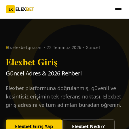
ELEX
BET
EX
tr.elexbetgir.com · 22 Temmuz 2026 · Güncel
Elexbet Giriş
Güncel Adres & 2026 Rehberi
Elexbet platformuna doğrulanmış, güvenli ve
kesintisiz erişimin tek referans noktası. Elexbet
giriş adresini ve tüm adımları buradan öğrenin.
Elexbet Giriş Yap
Elexbet Nedir?