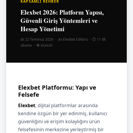
KAPSAMLI REHBER
Elexbet 2026: Platform Yapısı,
Güvenli Giriş Yöntemleri ve
Hesap Yönetimi
📅 22 Temmuz 2026 · ✍ Elexbet Editörü · ⏱ 11 dk
okuma · 🔄 Güncel
Elexbet Platformu: Yapı ve
Felsefe
Elexbet
, dijital platformlar arasında
kendine özgün bir yer edinmiş, kullanıcı
güvenliğini ve erişim kolaylığını ürün
felsefesinin merkezine yerleştirmiş bir