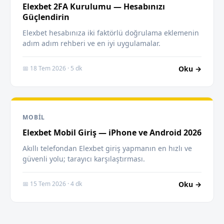
Elexbet 2FA Kurulumu — Hesabınızı
Güçlendirin
Elexbet hesabınıza iki faktörlü doğrulama eklemenin
adım adım rehberi ve en iyi uygulamalar.
Oku →
📅 18 Tem 2026 · 5 dk
MOBIL
Elexbet Mobil Giriş — iPhone ve Android 2026
Akıllı telefondan Elexbet giriş yapmanın en hızlı ve
güvenli yolu; tarayıcı karşılaştırması.
Oku →
📅 15 Tem 2026 · 4 dk