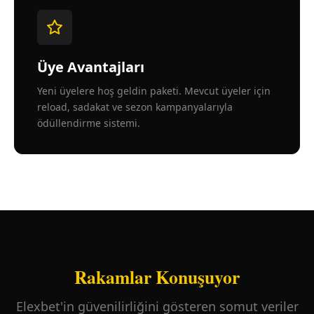
Üye Avantajları
Yeni üyelere hoş geldin paketi. Mevcut üyeler için
reload, sadakat ve sezon kampanyalarıyla
ödüllendirme sistemi.
Rakamlar Konuşuyor
Elexbet'in güvenilirliğini gösteren somut veriler