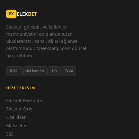
ELEX
BET
EX
Elexbet, güvenlik ve kullanıcı
memnuniyetini ön planda tutan
uluslararası lisanslı dijital eğlence
platformudur. tr.elexbetgir.com güncel
giriş rehberi.
🔒 SSL
🌐 Lisanslı
18+
7/24
HIZLI ERIŞIM
Elexbet Hakkında
Elexbet Giriş
Özellikler
Makaleler
SSS