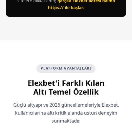
sitelere dikkat edin;
gerçek Elexbet adresi daima
https:// ile başlar.
PLATFORM AVANTAJLARI
Elexbet'i Farklı Kılan
Altı Temel Özellik
Güçlü altyapı ve 2026 güncellemeleriyle Elexbet,
kullanıcılarına altı kritik alanda üstün deneyim
sunmaktadır.