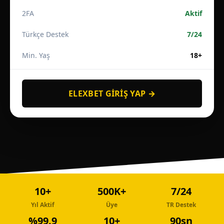
2FA
Aktif
Türkçe Destek
7/24
Min. Yaş
18+
ELEXBET GİRİŞ YAP →
10+
500K+
7/24
Yıl Aktif
Üye
TR Destek
%99.9
10+
90sn