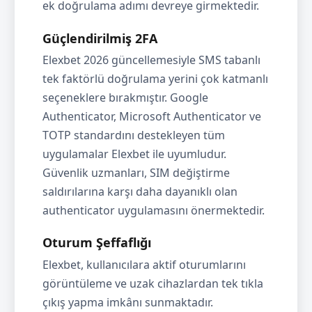
ek doğrulama adımı devreye girmektedir.
Güçlendirilmiş 2FA
Elexbet 2026 güncellemesiyle SMS tabanlı
tek faktörlü doğrulama yerini çok katmanlı
seçeneklere bırakmıştır. Google
Authenticator, Microsoft Authenticator ve
TOTP standardını destekleyen tüm
uygulamalar Elexbet ile uyumludur.
Güvenlik uzmanları, SIM değiştirme
saldırılarına karşı daha dayanıklı olan
authenticator uygulamasını önermektedir.
Oturum Şeffaflığı
Elexbet, kullanıcılara aktif oturumlarını
görüntüleme ve uzak cihazlardan tek tıkla
çıkış yapma imkânı sunmaktadır.