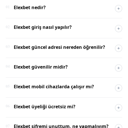
01
Elexbet nedir?
Elexbet, uluslararası lisans kapsamında faaliyet
02
Elexbet giriş nasıl yapılır?
gösteren, Türk kullanıcılara tam Türkçe arayüz ve 7/24
destek sunan dijital eğlence ve interaktif içerik
platformudur. Güvenlik odaklı altyapısı ve kesintisiz
tr.elexbetgir.com üzerinden doğrulanmış güncel
03
Elexbet güncel adresi nereden öğrenilir?
erişim altyapısıyla kullanıcı memnuniyetini öncelikli
Elexbet giriş adresini edinin. Adresi tarayıcınıza
hedef olarak benimseyen Elexbet, yıllar içinde güçlü
doğrudan yazın; URL'de kilit simgesi ve "https://"
bir üye tabanı oluşturmuştur.
olduğunu doğrulayın. Kullanıcı adı ve şifrenizi giriş
Elexbet güncel giriş adresi için tr.elexbetgir.com
04
Elexbet güvenilir midir?
formuna girin, Giriş butonuna tıklayın. 2FA aktifse
sayfasını düzenli olarak takip edin. Adres değişiklikleri
SMS ya da authenticator kodunuzu da girerek işlemi
anlık olarak güncellenmektedir. Arama motorlarından
tamamlayın.
ulaşılan sonuçlar her zaman resmi adres
Evet. Elexbet, uluslararası lisans çerçevesinde faaliyet
05
Elexbet mobil cihazlarda çalışır mı?
olmayabileceğinden, doğrulama için bu sayfayı
göstermekte olup bağımsız güvenlik denetimlerinden
kullanın ve adresi tarayıcınızda yer imi olarak
geçmektedir. 256-bit SSL şifreleme, TLS 1.3 protokolü
kaydedin.
ve yapay zeka destekli anomali tespiti, platformun
Evet. Elexbet'in 2026'da yenilenen duyarlı (responsive)
06
Elexbet üyeliği ücretsiz mi?
güvenlik standartlarını yüksek tutmaktadır.
arayüzü iOS ve Android'in tüm güncel sürümlerinde
sorunsuz çalışmaktadır. Ek uygulama indirmeye gerek
kalmadan mobil tarayıcıdan Elexbet giriş yapabilir,
Evet, Elexbet üyeliği tamamen ücretsizdir. Güncel
07
Elexbet şifremi unuttum, ne yapmalıyım?