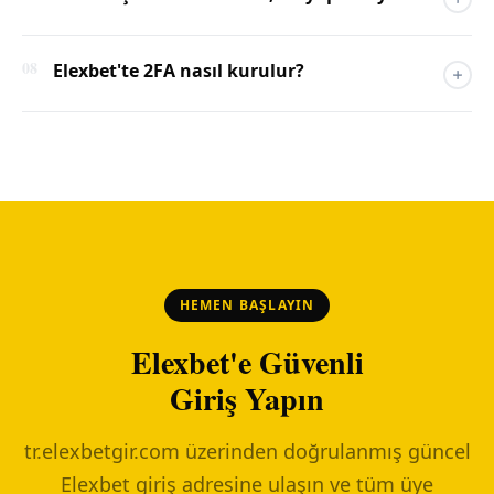
tüm özelliklere erişebilirsiniz.
adres üzerinden Kayıt Ol butonuna tıklayın, formu
doldurun ve e-posta veya SMS doğrulamasını
tamamlayın. Hesabınız hemen aktif olur ve hoş geldin
Elexbet giriş ekranındaki "Şifremi Unuttum"
08
Elexbet'te 2FA nasıl kurulur?
avantajlarına anında kavuşursunuz.
bağlantısına tıklayın. Üyelik e-posta adresinize
sıfırlama bağlantısı gönderilecektir. Bağlantı 15 dakika
geçerlidir. E-posta gelmezse spam klasörünüzü
Elexbet hesabınıza giriş yapın, sağ üstteki profil
kontrol edin; sorun devam ederse Elexbet canlı
menüsünden Güvenlik Ayarları'na gidin ve İki Faktörlü
desteğe başvurun.
Doğrulama seçeneğini aktif hale getirin. SMS veya
authenticator uygulama seçeneklerinden birini tercih
edin. SMS'e kıyasla authenticator uygulaması (Google,
Microsoft) SIM swap saldırılarına karşı çok daha
güvenlidir.
HEMEN BAŞLAYIN
Elexbet'e Güvenli
Giriş Yapın
tr.elexbetgir.com üzerinden doğrulanmış güncel
Elexbet giriş adresine ulaşın ve tüm üye