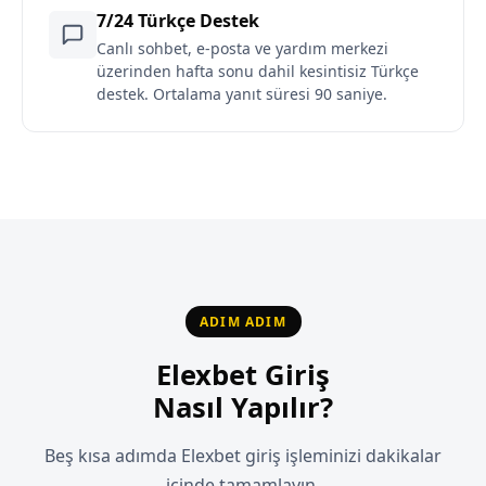
7/24 Türkçe Destek
Canlı sohbet, e-posta ve yardım merkezi
üzerinden hafta sonu dahil kesintisiz Türkçe
destek. Ortalama yanıt süresi 90 saniye.
ADIM ADIM
Elexbet Giriş
Nasıl Yapılır?
Beş kısa adımda Elexbet giriş işleminizi dakikalar
içinde tamamlayın.