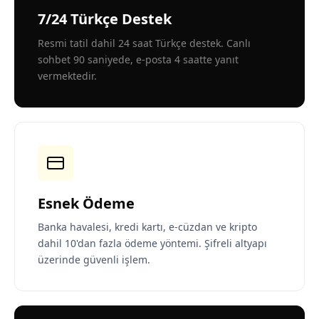
7/24 Türkçe Destek
Resmi tatil dahil 24 saat Türkçe destek. Canlı
sohbet 90 saniyede, e-posta 4 saatte yanıt
vermektedir.
Esnek Ödeme
Banka havalesi, kredi kartı, e-cüzdan ve kripto
dahil 10'dan fazla ödeme yöntemi. Şifreli altyapı
üzerinde güvenli işlem.