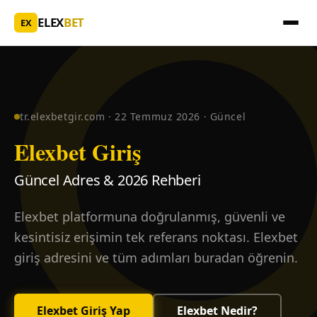
ELEX
BET
EX
tr.elexbetgir.com · 22 Temmuz 2026 · Güncel
Elexbet Giriş
Güncel Adres & 2026 Rehberi
Elexbet platformuna doğrulanmış, güvenli ve
kesintisiz erişimin tek referans noktası. Elexbet
giriş adresini ve tüm adımları buradan öğrenin.
Elexbet Giriş Yap
Elexbet Nedir?