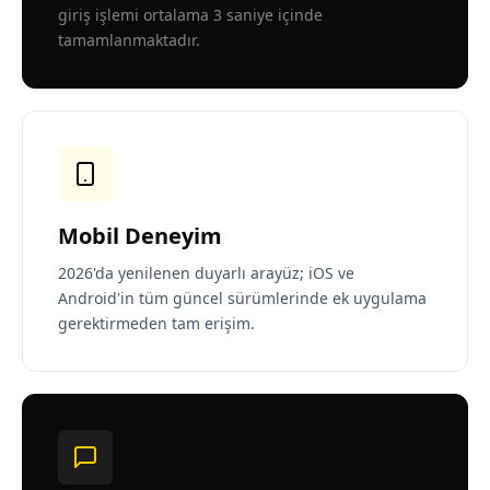
giriş işlemi ortalama 3 saniye içinde
tamamlanmaktadır.
Mobil Deneyim
2026'da yenilenen duyarlı arayüz; iOS ve
Android'in tüm güncel sürümlerinde ek uygulama
gerektirmeden tam erişim.