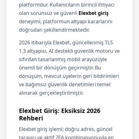
platformdur. Kullanıcıların birincil ihtiyacı
olan sorunsuz ve güvenli
Elexbet giriş
deneyimi, platformun altyapı kararlarını
doğrudan şekillendirmektedir.
2026 itibarıyla Elexbet, güncellenmiş TLS
1.3 altyapısı, AI destekli güvenlik motoru ve
sıfırdan tasarlanmış mobil arayüzüyle
önemli bir dönüşüm geçirmiştir. Bu
dönüşüm, mevcut üyelerin geri bildirimleri
ve bağımsız güvenlik denetimleri temel
alınarak gerçekleştirilmiştir.
Elexbet Giriş: Eksiksiz 2026
Rehberi
Elexbet giriş işlemi; doğru adres, güncel
tarayıcı ve aktif 2FA kombinasyonuyla en