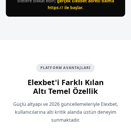
sitelere dikkat edin;
gerçek Elexbet adresi daima
https:// ile başlar.
PLATFORM AVANTAJLARI
Elexbet'i Farklı Kılan
Altı Temel Özellik
Güçlü altyapı ve 2026 güncellemeleriyle Elexbet,
kullanıcılarına altı kritik alanda üstün deneyim
sunmaktadır.