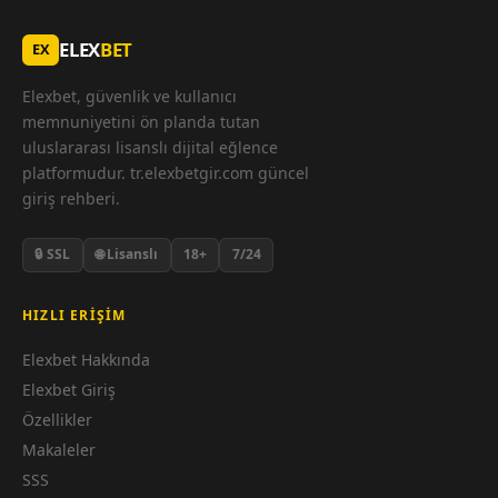
ELEX
BET
EX
Elexbet, güvenlik ve kullanıcı
memnuniyetini ön planda tutan
uluslararası lisanslı dijital eğlence
platformudur. tr.elexbetgir.com güncel
giriş rehberi.
🔒 SSL
🌐 Lisanslı
18+
7/24
HIZLI ERIŞIM
Elexbet Hakkında
Elexbet Giriş
Özellikler
Makaleler
SSS