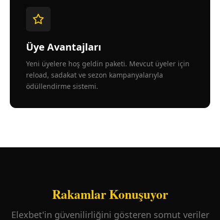
Üye Avantajları
Yeni üyelere hoş geldin paketi. Mevcut üyeler için
reload, sadakat ve sezon kampanyalarıyla
ödüllendirme sistemi.
Rakamlar Konuşuyor
Elexbet'in güvenilirliğini gösteren somut veriler