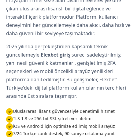
ihtiyaçlarını merkeze alan tasarım felsefesiyle öne
çıkan uluslararası lisanslı bir dijital eğlence ve
interaktif içerik platformudur. Platform, kullanıcı
deneyimini her güncellemeyle daha akıcı, daha hızlı ve
daha güvenli bir seviyeye taşımaktadır.
2026 yılında gerçekleştirilen kapsamlı teknik
güncellemeyle
Elexbet giriş
süreci sadeleştirilmiş;
yeni nesil güvenlik katmanları, genişletilmiş 2FA
seçenekleri ve mobil öncelikli arayüz yenilikleri
platforma dahil edilmiştir. Bu gelişmeler, Elexbet'i
Türkiye'deki dijital platform kullanıcılarının tercihleri
arasında üst sıralara taşımıştır.
Uluslararası lisans güvencesiyle denetimli hizmet
✓
TLS 1.3 ve 256-bit SSL şifreli veri iletimi
✓
iOS ve Android için optimize edilmiş mobil arayüz
✓
7/24 Türkçe canlı destek, 90 saniye ortalama yanıt
✓