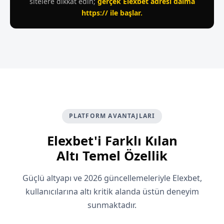
sitelere dikkat edin;
gerçek Elexbet adresi daima
https:// ile başlar.
PLATFORM AVANTAJLARI
Elexbet'i Farklı Kılan
Altı Temel Özellik
Güçlü altyapı ve 2026 güncellemeleriyle Elexbet,
kullanıcılarına altı kritik alanda üstün deneyim
sunmaktadır.