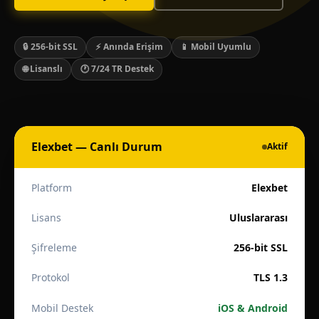
🔒 256-bit SSL
⚡ Anında Erişim
📱 Mobil Uyumlu
🌐 Lisanslı
🕐 7/24 TR Destek
Elexbet — Canlı Durum
Aktif
Platform
Elexbet
Lisans
Uluslararası
Şifreleme
256-bit SSL
Protokol
TLS 1.3
Mobil Destek
iOS & Android