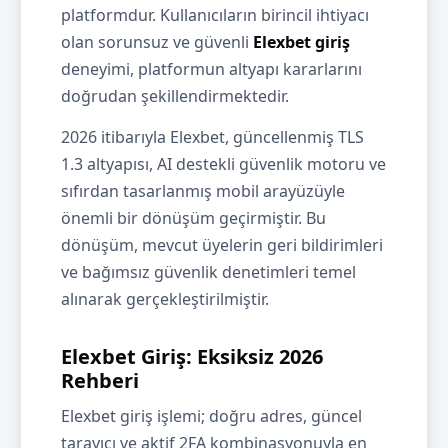
platformdur. Kullanıcıların birincil ihtiyacı
olan sorunsuz ve güvenli
Elexbet giriş
deneyimi, platformun altyapı kararlarını
doğrudan şekillendirmektedir.
2026 itibarıyla Elexbet, güncellenmiş TLS
1.3 altyapısı, AI destekli güvenlik motoru ve
sıfırdan tasarlanmış mobil arayüzüyle
önemli bir dönüşüm geçirmiştir. Bu
dönüşüm, mevcut üyelerin geri bildirimleri
ve bağımsız güvenlik denetimleri temel
alınarak gerçekleştirilmiştir.
Elexbet Giriş: Eksiksiz 2026
Rehberi
Elexbet giriş işlemi; doğru adres, güncel
tarayıcı ve aktif 2FA kombinasyonuyla en