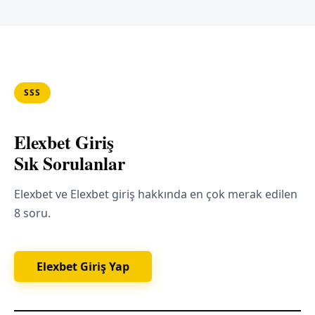
SSS
Elexbet Giriş
Sık Sorulanlar
Elexbet ve Elexbet giriş hakkında en çok merak edilen
8 soru.
Elexbet Giriş Yap