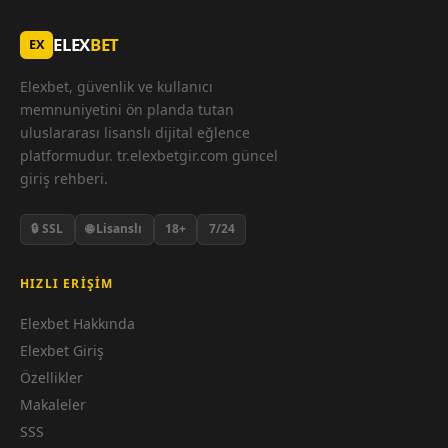
ELEX
BET
EX
Elexbet, güvenlik ve kullanıcı
memnuniyetini ön planda tutan
uluslararası lisanslı dijital eğlence
platformudur. tr.elexbetgir.com güncel
giriş rehberi.
🔒 SSL
🌐 Lisanslı
18+
7/24
HIZLI ERIŞIM
Elexbet Hakkında
Elexbet Giriş
Özellikler
Makaleler
SSS