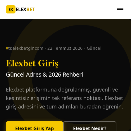
ELEX
BET
EX
tr.elexbetgir.com · 22 Temmuz 2026 · Güncel
Elexbet Giriş
Güncel Adres & 2026 Rehberi
Elexbet platformuna doğrulanmış, güvenli ve
kesintisiz erişimin tek referans noktası. Elexbet
giriş adresini ve tüm adımları buradan öğrenin.
Elexbet Giriş Yap
Elexbet Nedir?