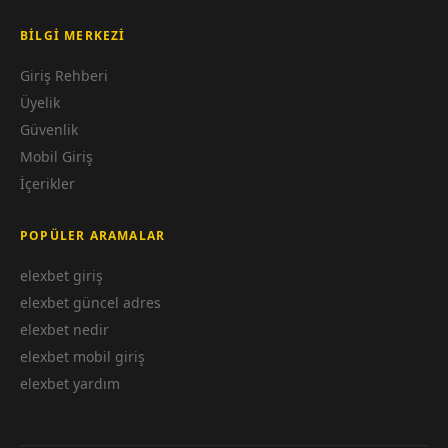
BILGI MERKEZI
Giriş Rehberi
Üyelik
Güvenlik
Mobil Giriş
İçerikler
POPÜLER ARAMALAR
elexbet giriş
elexbet güncel adres
elexbet nedir
elexbet mobil giriş
elexbet yardım