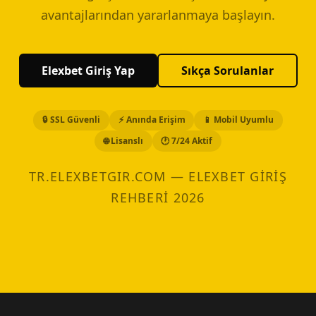
avantajlarından yararlanmaya başlayın.
Elexbet Giriş Yap
Sıkça Sorulanlar
🔒 SSL Güvenli
⚡ Anında Erişim
📱 Mobil Uyumlu
🌐 Lisanslı
🕐 7/24 Aktif
TR.ELEXBETGIR.COM — ELEXBET GİRİŞ
REHBERİ 2026