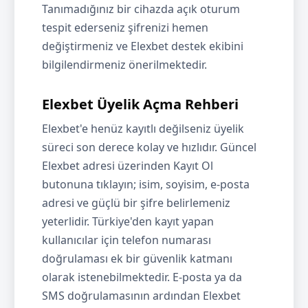
Tanımadığınız bir cihazda açık oturum
tespit ederseniz şifrenizi hemen
değiştirmeniz ve Elexbet destek ekibini
bilgilendirmeniz önerilmektedir.
Elexbet Üyelik Açma Rehberi
Elexbet'e henüz kayıtlı değilseniz üyelik
süreci son derece kolay ve hızlıdır. Güncel
Elexbet adresi üzerinden Kayıt Ol
butonuna tıklayın; isim, soyisim, e-posta
adresi ve güçlü bir şifre belirlemeniz
yeterlidir. Türkiye'den kayıt yapan
kullanıcılar için telefon numarası
doğrulaması ek bir güvenlik katmanı
olarak istenebilmektedir. E-posta ya da
SMS doğrulamasının ardından Elexbet