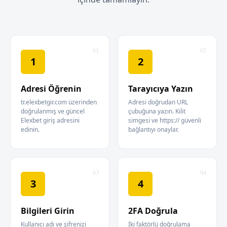
1
2
Adresi Öğrenin
Tarayıcıya Yazın
tr.elexbetgir.com üzerinden
Adresi doğrudan URL
doğrulanmış ve güncel
çubuğuna yazın. Kilit
Elexbet giriş adresini
simgesi ve https:// güvenli
edinin.
bağlantıyı onaylar.
3
4
Bilgileri Girin
2FA Doğrula
Kullanıcı adı ve şifrenizi
İki faktörlü doğrulama