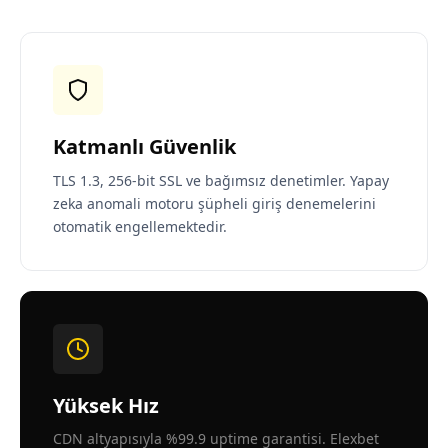
Katmanlı Güvenlik
TLS 1.3, 256-bit SSL ve bağımsız denetimler. Yapay
zeka anomali motoru şüpheli giriş denemelerini
otomatik engellemektedir.
Yüksek Hız
CDN altyapısıyla %99.9 uptime garantisi. Elexbet