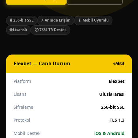
🔒 256-bit SSL
⚡ Anında Erişim
📱 Mobil Uyumlu
🌐 Lisanslı
🕐 7/24 TR Destek
Elexbet — Canlı Durum
Aktif
Platform
Elexbet
Lisans
Uluslararası
Şifreleme
256-bit SSL
Protokol
TLS 1.3
Mobil Destek
iOS & Android