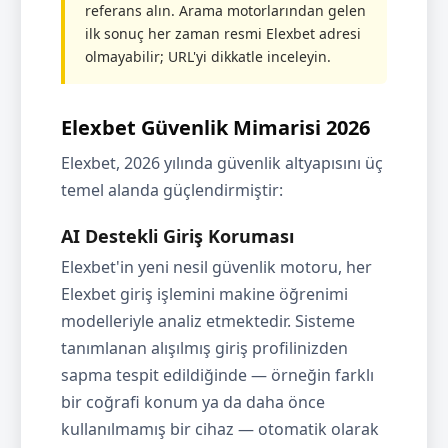
referans alın. Arama motorlarından gelen
ilk sonuç her zaman resmi Elexbet adresi
olmayabilir; URL'yi dikkatle inceleyin.
Elexbet Güvenlik Mimarisi 2026
Elexbet, 2026 yılında güvenlik altyapısını üç
temel alanda güçlendirmiştir:
AI Destekli Giriş Koruması
Elexbet'in yeni nesil güvenlik motoru, her
Elexbet giriş işlemini makine öğrenimi
modelleriyle analiz etmektedir. Sisteme
tanımlanan alışılmış giriş profilinizden
sapma tespit edildiğinde — örneğin farklı
bir coğrafi konum ya da daha önce
kullanılmamış bir cihaz — otomatik olarak