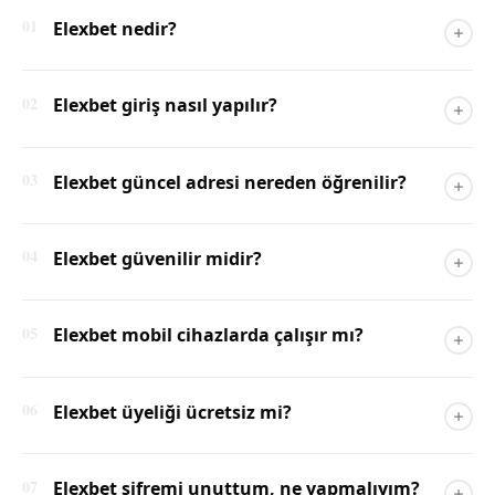
01
Elexbet nedir?
Elexbet, uluslararası lisans kapsamında faaliyet
02
Elexbet giriş nasıl yapılır?
gösteren, Türk kullanıcılara tam Türkçe arayüz ve 7/24
destek sunan dijital eğlence ve interaktif içerik
platformudur. Güvenlik odaklı altyapısı ve kesintisiz
tr.elexbetgir.com üzerinden doğrulanmış güncel
03
Elexbet güncel adresi nereden öğrenilir?
erişim altyapısıyla kullanıcı memnuniyetini öncelikli
Elexbet giriş adresini edinin. Adresi tarayıcınıza
hedef olarak benimseyen Elexbet, yıllar içinde güçlü
doğrudan yazın; URL'de kilit simgesi ve "https://"
bir üye tabanı oluşturmuştur.
olduğunu doğrulayın. Kullanıcı adı ve şifrenizi giriş
Elexbet güncel giriş adresi için tr.elexbetgir.com
04
Elexbet güvenilir midir?
formuna girin, Giriş butonuna tıklayın. 2FA aktifse
sayfasını düzenli olarak takip edin. Adres değişiklikleri
SMS ya da authenticator kodunuzu da girerek işlemi
anlık olarak güncellenmektedir. Arama motorlarından
tamamlayın.
ulaşılan sonuçlar her zaman resmi adres
Evet. Elexbet, uluslararası lisans çerçevesinde faaliyet
05
Elexbet mobil cihazlarda çalışır mı?
olmayabileceğinden, doğrulama için bu sayfayı
göstermekte olup bağımsız güvenlik denetimlerinden
kullanın ve adresi tarayıcınızda yer imi olarak
geçmektedir. 256-bit SSL şifreleme, TLS 1.3 protokolü
kaydedin.
ve yapay zeka destekli anomali tespiti, platformun
Evet. Elexbet'in 2026'da yenilenen duyarlı (responsive)
06
Elexbet üyeliği ücretsiz mi?
güvenlik standartlarını yüksek tutmaktadır.
arayüzü iOS ve Android'in tüm güncel sürümlerinde
sorunsuz çalışmaktadır. Ek uygulama indirmeye gerek
kalmadan mobil tarayıcıdan Elexbet giriş yapabilir,
Evet, Elexbet üyeliği tamamen ücretsizdir. Güncel
07
Elexbet şifremi unuttum, ne yapmalıyım?