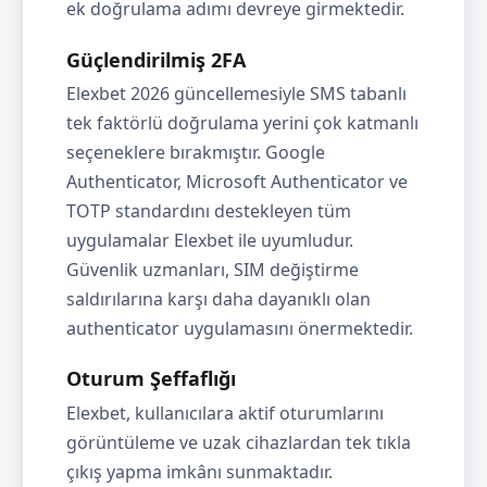
ek doğrulama adımı devreye girmektedir.
Güçlendirilmiş 2FA
Elexbet 2026 güncellemesiyle SMS tabanlı
tek faktörlü doğrulama yerini çok katmanlı
seçeneklere bırakmıştır. Google
Authenticator, Microsoft Authenticator ve
TOTP standardını destekleyen tüm
uygulamalar Elexbet ile uyumludur.
Güvenlik uzmanları, SIM değiştirme
saldırılarına karşı daha dayanıklı olan
authenticator uygulamasını önermektedir.
Oturum Şeffaflığı
Elexbet, kullanıcılara aktif oturumlarını
görüntüleme ve uzak cihazlardan tek tıkla
çıkış yapma imkânı sunmaktadır.