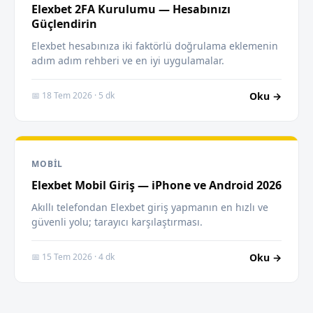
Elexbet 2FA Kurulumu — Hesabınızı
Güçlendirin
Elexbet hesabınıza iki faktörlü doğrulama eklemenin
adım adım rehberi ve en iyi uygulamalar.
Oku →
📅 18 Tem 2026 · 5 dk
MOBIL
Elexbet Mobil Giriş — iPhone ve Android 2026
Akıllı telefondan Elexbet giriş yapmanın en hızlı ve
güvenli yolu; tarayıcı karşılaştırması.
Oku →
📅 15 Tem 2026 · 4 dk