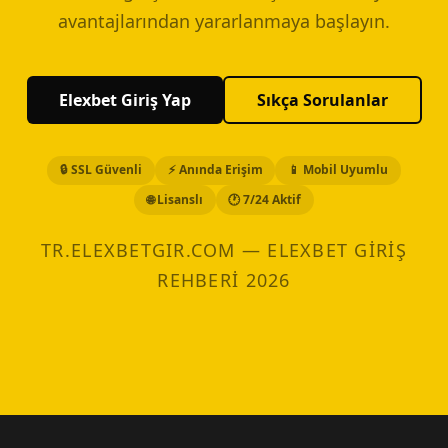
avantajlarından yararlanmaya başlayın.
Elexbet Giriş Yap
Sıkça Sorulanlar
🔒 SSL Güvenli
⚡ Anında Erişim
📱 Mobil Uyumlu
🌐 Lisanslı
🕐 7/24 Aktif
TR.ELEXBETGIR.COM — ELEXBET GİRİŞ
REHBERİ 2026