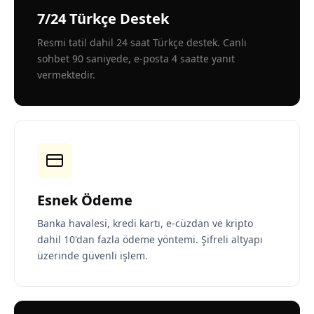
7/24 Türkçe Destek
Resmi tatil dahil 24 saat Türkçe destek. Canlı
sohbet 90 saniyede, e-posta 4 saatte yanıt
vermektedir.
Esnek Ödeme
Banka havalesi, kredi kartı, e-cüzdan ve kripto
dahil 10'dan fazla ödeme yöntemi. Şifreli altyapı
üzerinde güvenli işlem.