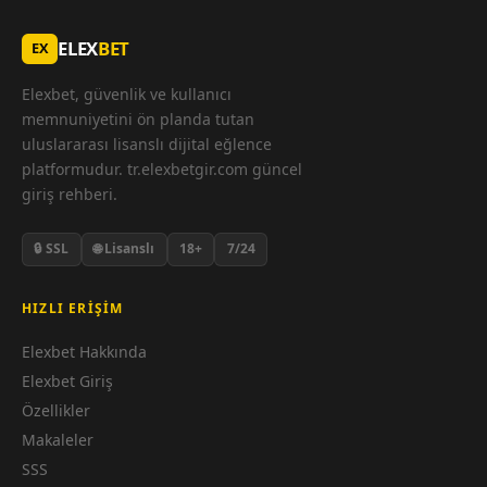
ELEX
BET
EX
Elexbet, güvenlik ve kullanıcı
memnuniyetini ön planda tutan
uluslararası lisanslı dijital eğlence
platformudur. tr.elexbetgir.com güncel
giriş rehberi.
🔒 SSL
🌐 Lisanslı
18+
7/24
HIZLI ERIŞIM
Elexbet Hakkında
Elexbet Giriş
Özellikler
Makaleler
SSS