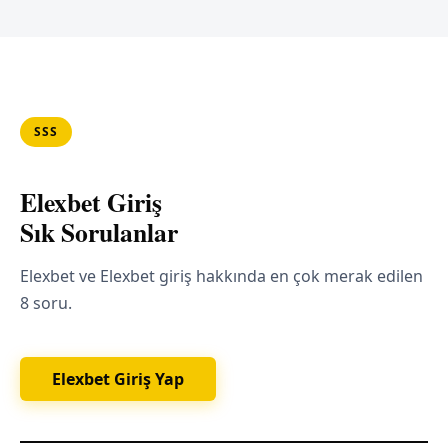
SSS
Elexbet Giriş
Sık Sorulanlar
Elexbet ve Elexbet giriş hakkında en çok merak edilen
8 soru.
Elexbet Giriş Yap