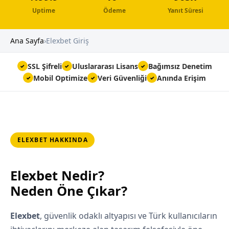
Uptime
Ödeme
Yanıt Süresi
Ana Sayfa
›
Elexbet Giriş
SSL Şifreli
Uluslararası Lisans
Bağımsız Denetim
✓
✓
✓
Mobil Optimize
Veri Güvenliği
Anında Erişim
✓
✓
✓
ELEXBET HAKKINDA
Elexbet Nedir?
Neden Öne Çıkar?
Elexbet
, güvenlik odaklı altyapısı ve Türk kullanıcıların