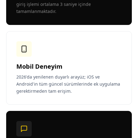
giriş işlemi ortalama 3 saniye içinde
tamamlanmaktadır.
Mobil Deneyim
2026'da yenilenen duyarlı arayüz; iOS ve
Android'in tüm güncel sürümlerinde ek uygulama
gerektirmeden tam erişim.