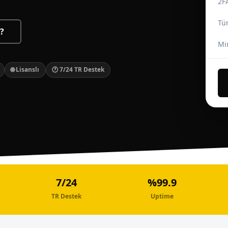
2F
Tü
?
Mi
🌐 Lisanslı
🕐 7/24 TR Destek
7/24
%99.9
TR Destek
Uptime