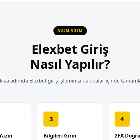
ADIM ADIM
Elexbet Giriş
Nasıl Yapılır?
kısa adımda Elexbet giriş işleminizi dakikalar içinde tamaml
3
4
 Yazın
Bilgileri Girin
2FA Doğru