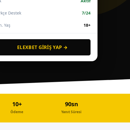
A
Aktif
rkçe Destek
7/24
n. Yaş
18+
ELEXBET GİRİŞ YAP →
10+
90sn
Ödeme
Yanıt Süresi