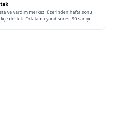
stek
osta ve yardım merkezi üzerinden hafta sonu
ürkçe destek. Ortalama yanıt süresi 90 saniye.