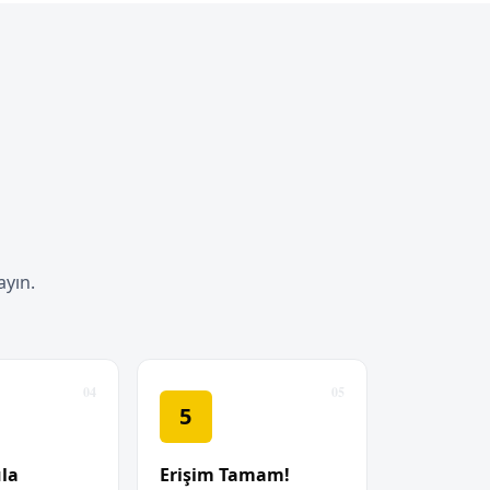
ayın.
5
la
Erişim Tamam!