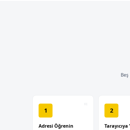
Beş 
1
2
Adresi Öğrenin
Tarayıcıya