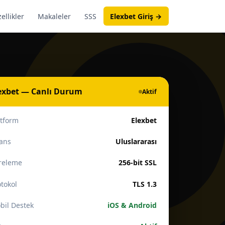
ellikler
Makaleler
SSS
Elexbet Giriş →
exbet — Canlı Durum
Aktif
atform
Elexbet
sans
Uluslararası
freleme
256-bit SSL
otokol
TLS 1.3
bil Destek
iOS & Android