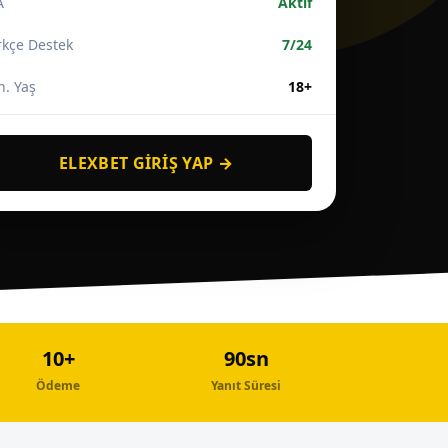
A
Aktif
rkçe Destek
7/24
n. Yaş
18+
ELEXBET GİRİŞ YAP →
10+
90sn
Ödeme
Yanıt Süresi