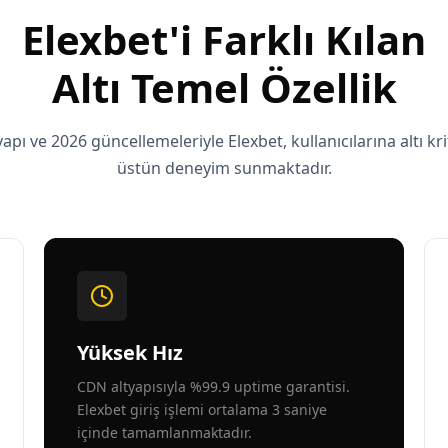
Elexbet'i Farklı Kılan
Altı Temel Özellik
apı ve 2026 güncellemeleriyle Elexbet, kullanıcılarına altı kr
üstün deneyim sunmaktadır.
Yüksek Hız
CDN altyapısıyla %99.9 uptime garantisi.
Elexbet giriş işlemi ortalama 3 saniye
içinde tamamlanmaktadır.