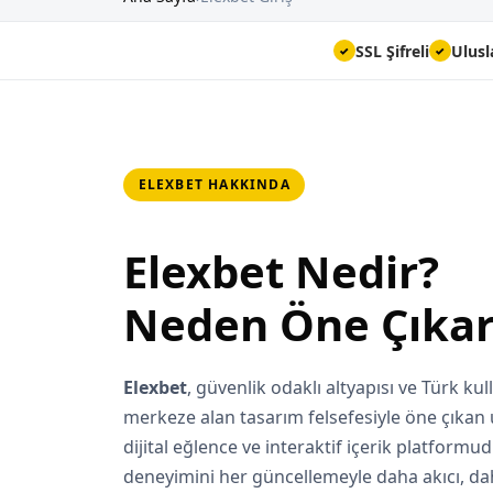
SSL Şifreli
Ulusl
✓
✓
ELEXBET HAKKINDA
Elexbet Nedir?
Neden Öne Çıkar
Elexbet
, güvenlik odaklı altyapısı ve Türk kull
merkeze alan tasarım felsefesiyle öne çıkan ul
dijital eğlence ve interaktif içerik platformud
deneyimini her güncellemeyle daha akıcı, dah