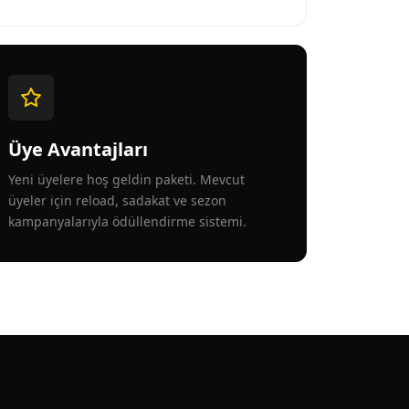
Üye Avantajları
Yeni üyelere hoş geldin paketi. Mevcut
üyeler için reload, sadakat ve sezon
kampanyalarıyla ödüllendirme sistemi.