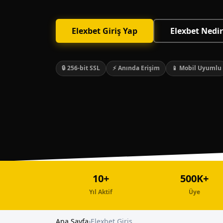
Elexbet Giriş Yap
Elexbet Nedir
🔒 256-bit SSL
⚡ Anında Erişim
📱 Mobil Uyumlu
10+
500K+
Yıl Aktif
Üye
Ana Sayfa
›
Elexbet Giriş