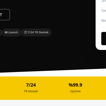
2F
Tü
?
Mi
🌐 Lisanslı
🕐 7/24 TR Destek
7/24
%99.9
TR Destek
Uptime