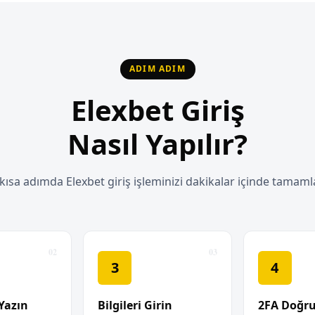
ADIM ADIM
Elexbet Giriş
Nasıl Yapılır?
kısa adımda Elexbet giriş işleminizi dakikalar içinde tamaml
3
4
 Yazın
Bilgileri Girin
2FA Doğru