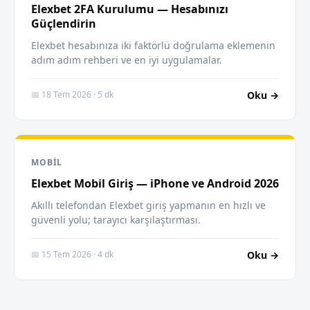
Elexbet 2FA Kurulumu — Hesabınızı
Güçlendirin
Elexbet hesabınıza iki faktörlü doğrulama eklemenin
adım adım rehberi ve en iyi uygulamalar.
Oku →
📅 18 Tem 2026 · 5 dk
MOBIL
Elexbet Mobil Giriş — iPhone ve Android 2026
Akıllı telefondan Elexbet giriş yapmanın en hızlı ve
güvenli yolu; tarayıcı karşılaştırması.
Oku →
📅 15 Tem 2026 · 4 dk