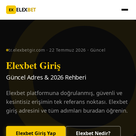
ELEX
BET
EX
tr.elexbetgir.com · 22 Temmuz 2026 · Güncel
Elexbet Giriş
Güncel Adres & 2026 Rehberi
Elexbet platformuna doğrulanmış, güvenli ve
kesintisiz erişimin tek referans noktası. Elexbet
giriş adresini ve tüm adımları buradan öğrenin.
Elexbet Giriş Yap
Elexbet Nedir?