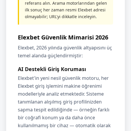
referans alın. Arama motorlarından gelen
ilk sonuç her zaman resmi Elexbet adresi
olmayabilir; URL'yi dikkatle inceleyin.
Elexbet Güvenlik Mimarisi 2026
Elexbet, 2026 yılında güvenlik altyapısını üç
temel alanda güçlendirmiştir:
AI Destekli Giriş Koruması
Elexbet'in yeni nesil güvenlik motoru, her
Elexbet giriş işlemini makine öğrenimi
modelleriyle analiz etmektedir. Sisteme
tanımlanan alışılmış giriş profilinizden
sapma tespit edildiğinde — örneğin farklı
bir coğrafi konum ya da daha önce
kullanılmamış bir cihaz — otomatik olarak