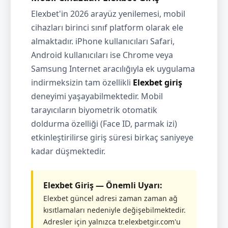
Elexbet'in 2026 arayüz yenilemesi, mobil
cihazları birinci sınıf platform olarak ele
almaktadır. iPhone kullanıcıları Safari,
Android kullanıcıları ise Chrome veya
Samsung Internet aracılığıyla ek uygulama
indirmeksizin tam özellikli
Elexbet giriş
deneyimi yaşayabilmektedir. Mobil
tarayıcıların biyometrik otomatik
doldurma özelliği (Face ID, parmak izi)
etkinleştirilirse giriş süresi birkaç saniyeye
kadar düşmektedir.
Elexbet Giriş — Önemli Uyarı:
Elexbet güncel adresi zaman zaman ağ
kısıtlamaları nedeniyle değişebilmektedir.
Adresler için yalnızca tr.elexbetgir.com'u