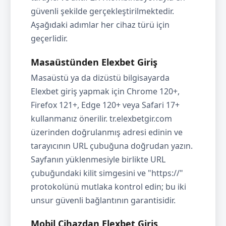
güvenli şekilde gerçekleştirilmektedir.
Aşağıdaki adımlar her cihaz türü için
geçerlidir.
Masaüstünden Elexbet Giriş
Masaüstü ya da dizüstü bilgisayarda
Elexbet giriş yapmak için Chrome 120+,
Firefox 121+, Edge 120+ veya Safari 17+
kullanmanız önerilir. tr.elexbetgir.com
üzerinden doğrulanmış adresi edinin ve
tarayıcının URL çubuğuna doğrudan yazın.
Sayfanın yüklenmesiyle birlikte URL
çubuğundaki kilit simgesini ve "https://"
protokolünü mutlaka kontrol edin; bu iki
unsur güvenli bağlantının garantisidir.
Mobil Cihazdan Elexbet Giriş