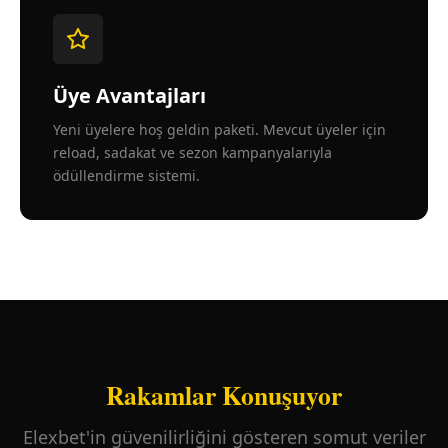
Üye Avantajları
Yeni üyelere hoş geldin paketi. Mevcut üyeler için
reload, sadakat ve sezon kampanyalarıyla
ödüllendirme sistemi.
Rakamlar Konuşuyor
Elexbet'in güvenilirliğini gösteren somut veriler