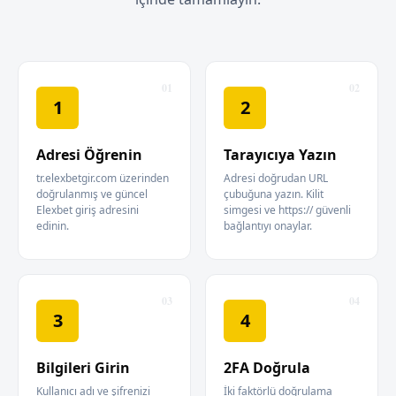
1
2
Adresi Öğrenin
Tarayıcıya Yazın
tr.elexbetgir.com üzerinden
Adresi doğrudan URL
doğrulanmış ve güncel
çubuğuna yazın. Kilit
Elexbet giriş adresini
simgesi ve https:// güvenli
edinin.
bağlantıyı onaylar.
3
4
Bilgileri Girin
2FA Doğrula
Kullanıcı adı ve şifrenizi
İki faktörlü doğrulama