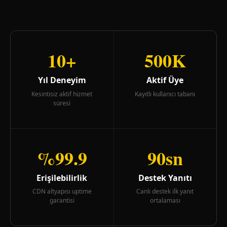
10+
500K
Yıl Deneyim
Aktif Üye
Kesintisiz aktif hizmet
Kayıtlı kullanıcı tabanı
süresi
%99.9
90sn
Erişilebilirlik
Destek Yanıtı
CDN altyapısı uptime
Canlı destek ilk yanıt
garantisi
ortalaması