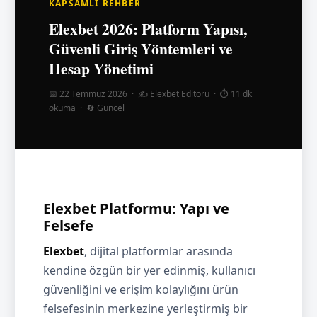
KAPSAMLI REHBER
Elexbet 2026: Platform Yapısı,
Güvenli Giriş Yöntemleri ve
Hesap Yönetimi
📅 22 Temmuz 2026 · ✍ Elexbet Editörü · ⏱ 11 dk
okuma · 🔄 Güncel
Elexbet Platformu: Yapı ve
Felsefe
Elexbet
, dijital platformlar arasında
kendine özgün bir yer edinmiş, kullanıcı
güvenliğini ve erişim kolaylığını ürün
felsefesinin merkezine yerleştirmiş bir