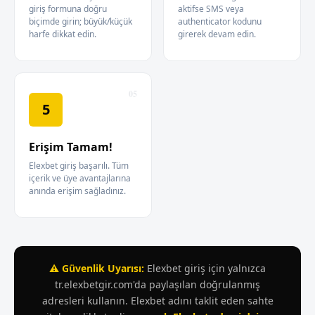
giriş formuna doğru
aktifse SMS veya
biçimde girin; büyük/küçük
authenticator kodunu
harfe dikkat edin.
girerek devam edin.
5
Erişim Tamam!
Elexbet giriş başarılı. Tüm
içerik ve üye avantajlarına
anında erişim sağladınız.
⚠ Güvenlik Uyarısı:
Elexbet giriş için yalnızca
tr.elexbetgir.com'da paylaşılan doğrulanmış
adresleri kullanın. Elexbet adını taklit eden sahte