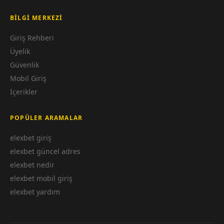
BILGI MERKEZI
Giriş Rehberi
Üyelik
Güvenlik
Mobil Giriş
İçerikler
POPÜLER ARAMALAR
elexbet giriş
elexbet güncel adres
elexbet nedir
elexbet mobil giriş
elexbet yardım