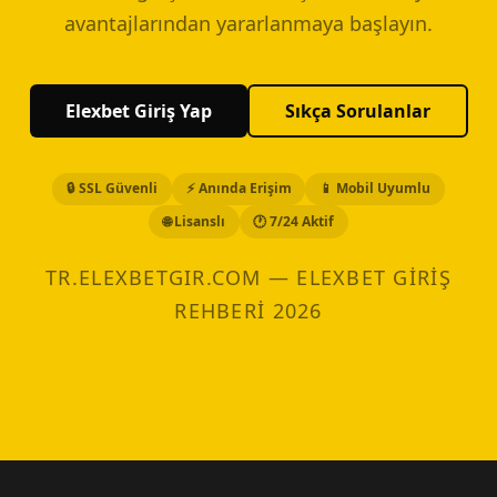
avantajlarından yararlanmaya başlayın.
Elexbet Giriş Yap
Sıkça Sorulanlar
🔒 SSL Güvenli
⚡ Anında Erişim
📱 Mobil Uyumlu
🌐 Lisanslı
🕐 7/24 Aktif
TR.ELEXBETGIR.COM — ELEXBET GİRİŞ
REHBERİ 2026