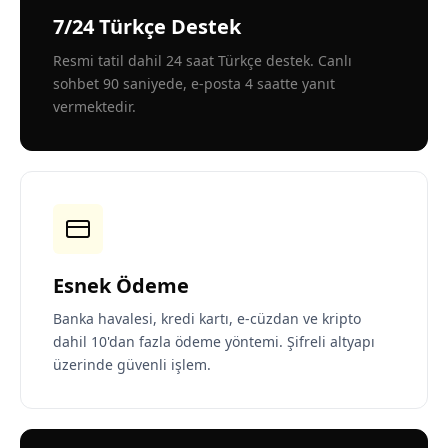
7/24 Türkçe Destek
Resmi tatil dahil 24 saat Türkçe destek. Canlı
sohbet 90 saniyede, e-posta 4 saatte yanıt
vermektedir.
Esnek Ödeme
Banka havalesi, kredi kartı, e-cüzdan ve kripto
dahil 10'dan fazla ödeme yöntemi. Şifreli altyapı
üzerinde güvenli işlem.