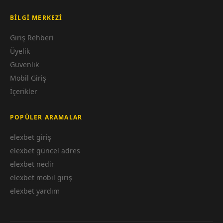
BILGI MERKEZI
Giriş Rehberi
Üyelik
Güvenlik
Mobil Giriş
İçerikler
POPÜLER ARAMALAR
elexbet giriş
elexbet güncel adres
elexbet nedir
elexbet mobil giriş
elexbet yardım