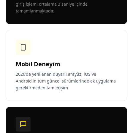
giriş işlemi ortalama 3 saniye içinde
tamamlanmaktadır.
Mobil Deneyim
2026'da yenilenen duyarlı arayüz; iOS ve
Android'in tüm güncel sürümlerinde ek uygulama
gerektirmeden tam erişim.