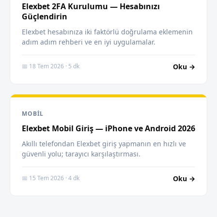
Elexbet 2FA Kurulumu — Hesabınızı
Güçlendirin
Elexbet hesabınıza iki faktörlü doğrulama eklemenin
adım adım rehberi ve en iyi uygulamalar.
Oku →
📅 18 Tem 2026 · 5 dk
MOBIL
Elexbet Mobil Giriş — iPhone ve Android 2026
Akıllı telefondan Elexbet giriş yapmanın en hızlı ve
güvenli yolu; tarayıcı karşılaştırması.
Oku →
📅 15 Tem 2026 · 4 dk