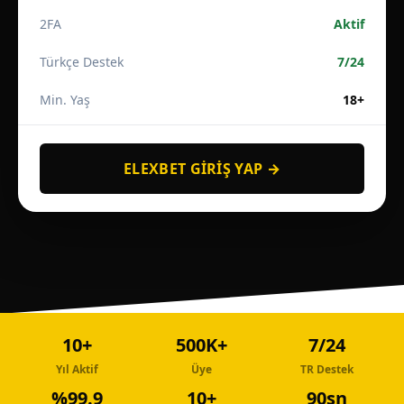
2FA
Aktif
Türkçe Destek
7/24
Min. Yaş
18+
ELEXBET GİRİŞ YAP →
10+
500K+
7/24
Yıl Aktif
Üye
TR Destek
%99.9
10+
90sn