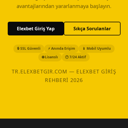
avantajlarından yararlanmaya başlayın.
Elexbet Giriş Yap
Sıkça Sorulanlar
🔒 SSL Güvenli
⚡ Anında Erişim
📱 Mobil Uyumlu
🌐 Lisanslı
🕐 7/24 Aktif
TR.ELEXBETGIR.COM — ELEXBET GİRİŞ
REHBERİ 2026