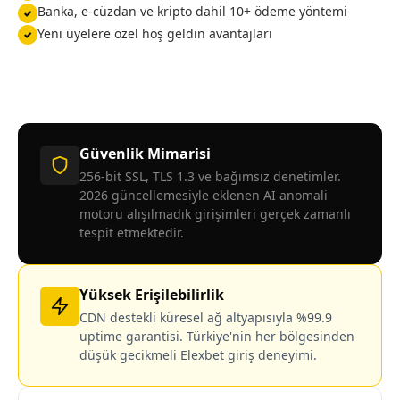
Banka, e-cüzdan ve kripto dahil 10+ ödeme yöntemi
✓
Yeni üyelere özel hoş geldin avantajları
✓
Güvenlik Mimarisi
256-bit SSL, TLS 1.3 ve bağımsız denetimler.
2026 güncellemesiyle eklenen AI anomali
motoru alışılmadık girişimleri gerçek zamanlı
tespit etmektedir.
Yüksek Erişilebilirlik
CDN destekli küresel ağ altyapısıyla %99.9
uptime garantisi. Türkiye'nin her bölgesinden
düşük gecikmeli Elexbet giriş deneyimi.