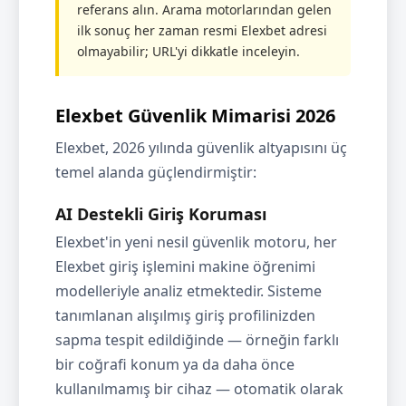
referans alın. Arama motorlarından gelen
ilk sonuç her zaman resmi Elexbet adresi
olmayabilir; URL'yi dikkatle inceleyin.
Elexbet Güvenlik Mimarisi 2026
Elexbet, 2026 yılında güvenlik altyapısını üç
temel alanda güçlendirmiştir:
AI Destekli Giriş Koruması
Elexbet'in yeni nesil güvenlik motoru, her
Elexbet giriş işlemini makine öğrenimi
modelleriyle analiz etmektedir. Sisteme
tanımlanan alışılmış giriş profilinizden
sapma tespit edildiğinde — örneğin farklı
bir coğrafi konum ya da daha önce
kullanılmamış bir cihaz — otomatik olarak