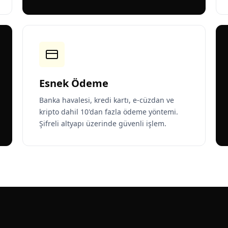
Esnek Ödeme
Banka havalesi, kredi kartı, e-cüzdan ve
kripto dahil 10'dan fazla ödeme yöntemi.
Şifreli altyapı üzerinde güvenli işlem.