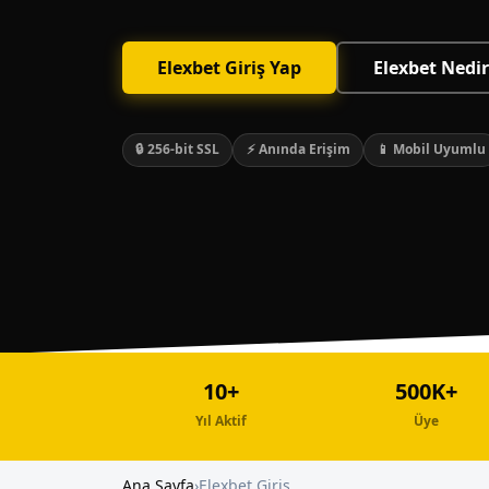
Elexbet Giriş Yap
Elexbet Nedir
🔒 256-bit SSL
⚡ Anında Erişim
📱 Mobil Uyumlu
10+
500K+
Yıl Aktif
Üye
Ana Sayfa
›
Elexbet Giriş