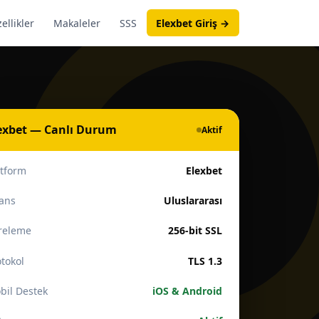
ellikler
Makaleler
SSS
Elexbet Giriş →
exbet — Canlı Durum
Aktif
atform
Elexbet
sans
Uluslararası
freleme
256-bit SSL
otokol
TLS 1.3
bil Destek
iOS & Android