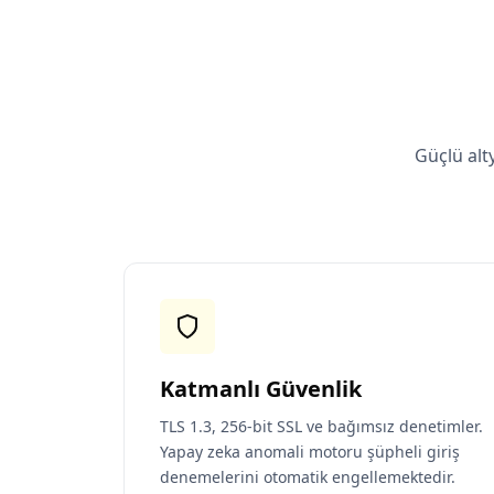
Güçlü alty
Katmanlı Güvenlik
TLS 1.3, 256-bit SSL ve bağımsız denetimler.
Yapay zeka anomali motoru şüpheli giriş
denemelerini otomatik engellemektedir.