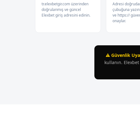
tr.elexbetgir.com üzerinden
Adresi doğruda
doğrulanmış ve güncel
çubuğuna yazın. 
Elexbet giriş adresini edinin.
ve https:// güve
onaylar.
⚠ Güvenlik Uyar
kullanın. Elexbet