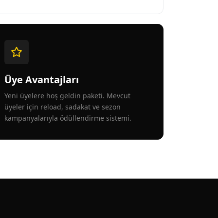
Üye Avantajları
Yeni üyelere hoş geldin paketi. Mevcut
üyeler için reload, sadakat ve sezon
kampanyalarıyla ödüllendirme sistemi.