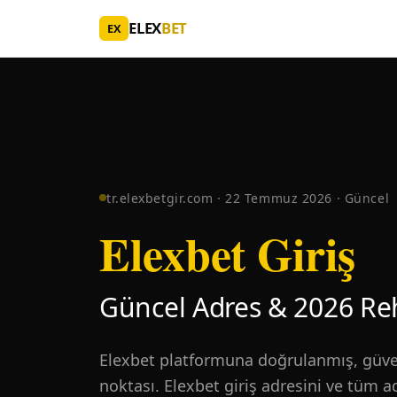
ELEX
BET
EX
tr.elexbetgir.com · 22 Temmuz 2026 · Güncel
Elexbet Giriş
Güncel Adres & 2026 Re
Elexbet platformuna doğrulanmış, güvenl
noktası. Elexbet giriş adresini ve tüm 