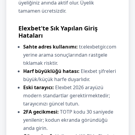
üyeliğiniz anında aktif olur. Üyelik
tamamen ücretsizdir.
Elexbet'te Sık Yapılan Giriş
Hataları
Sahte adres kullanımı:
tr.elexbetgir.com
yerine arama sonuçlarından rastgele
tıklamak risktir.
Harf büyüklüğü hatası:
Elexbet şifreleri
büyük/küçük harfe duyarlıdır.
Eski tarayıcı:
Elexbet 2026 arayüzü
modern standartlar gerektirmektedir;
tarayıcınızı güncel tutun.
2FA gecikmesi:
TOTP kodu 30 saniyede
yenilenir; kodun ekranda göründüğü
anda girin.