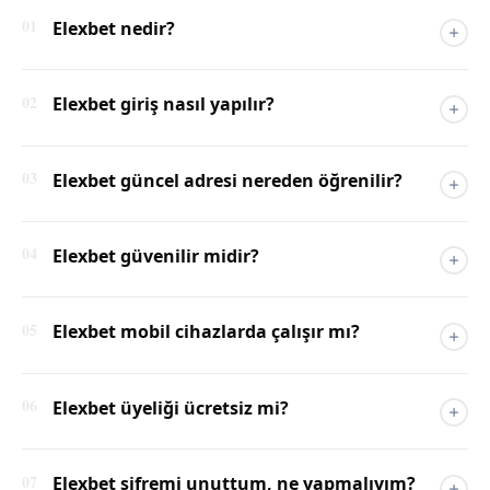
01
Elexbet nedir?
Elexbet, uluslararası lisans kapsamında faaliyet
02
Elexbet giriş nasıl yapılır?
gösteren, Türk kullanıcılara tam Türkçe arayüz ve 7/24
destek sunan dijital eğlence ve interaktif içerik
platformudur. Güvenlik odaklı altyapısı ve kesintisiz
tr.elexbetgir.com üzerinden doğrulanmış güncel
03
Elexbet güncel adresi nereden öğrenilir?
erişim altyapısıyla kullanıcı memnuniyetini öncelikli
Elexbet giriş adresini edinin. Adresi tarayıcınıza
hedef olarak benimseyen Elexbet, yıllar içinde güçlü
doğrudan yazın; URL'de kilit simgesi ve "https://"
bir üye tabanı oluşturmuştur.
olduğunu doğrulayın. Kullanıcı adı ve şifrenizi giriş
Elexbet güncel giriş adresi için tr.elexbetgir.com
04
Elexbet güvenilir midir?
formuna girin, Giriş butonuna tıklayın. 2FA aktifse
sayfasını düzenli olarak takip edin. Adres değişiklikleri
SMS ya da authenticator kodunuzu da girerek işlemi
anlık olarak güncellenmektedir. Arama motorlarından
tamamlayın.
ulaşılan sonuçlar her zaman resmi adres
Evet. Elexbet, uluslararası lisans çerçevesinde faaliyet
05
Elexbet mobil cihazlarda çalışır mı?
olmayabileceğinden, doğrulama için bu sayfayı
göstermekte olup bağımsız güvenlik denetimlerinden
kullanın ve adresi tarayıcınızda yer imi olarak
geçmektedir. 256-bit SSL şifreleme, TLS 1.3 protokolü
kaydedin.
ve yapay zeka destekli anomali tespiti, platformun
Evet. Elexbet'in 2026'da yenilenen duyarlı (responsive)
06
Elexbet üyeliği ücretsiz mi?
güvenlik standartlarını yüksek tutmaktadır.
arayüzü iOS ve Android'in tüm güncel sürümlerinde
sorunsuz çalışmaktadır. Ek uygulama indirmeye gerek
kalmadan mobil tarayıcıdan Elexbet giriş yapabilir,
Evet, Elexbet üyeliği tamamen ücretsizdir. Güncel
07
Elexbet şifremi unuttum, ne yapmalıyım?