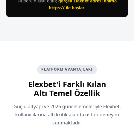
sitelere dikkat edin;
gerçek Elexbet adresi daima
https:// ile başlar.
PLATFORM AVANTAJLARI
Elexbet'i Farklı Kılan
Altı Temel Özellik
Güçlü altyapı ve 2026 güncellemeleriyle Elexbet,
kullanıcılarına altı kritik alanda üstün deneyim
sunmaktadır.