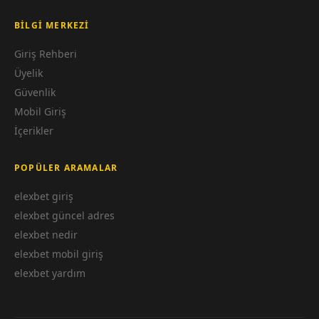
BILGI MERKEZI
Giriş Rehberi
Üyelik
Güvenlik
Mobil Giriş
İçerikler
POPÜLER ARAMALAR
elexbet giriş
elexbet güncel adres
elexbet nedir
elexbet mobil giriş
elexbet yardım