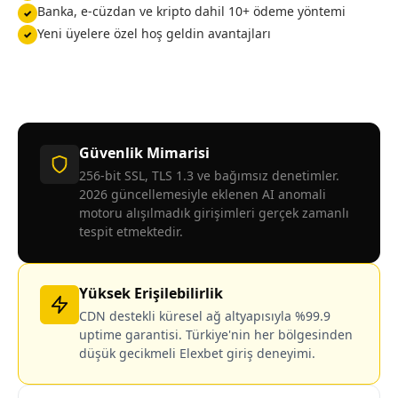
Banka, e-cüzdan ve kripto dahil 10+ ödeme yöntemi
✓
Yeni üyelere özel hoş geldin avantajları
✓
Güvenlik Mimarisi
256-bit SSL, TLS 1.3 ve bağımsız denetimler.
2026 güncellemesiyle eklenen AI anomali
motoru alışılmadık girişimleri gerçek zamanlı
tespit etmektedir.
Yüksek Erişilebilirlik
CDN destekli küresel ağ altyapısıyla %99.9
uptime garantisi. Türkiye'nin her bölgesinden
düşük gecikmeli Elexbet giriş deneyimi.