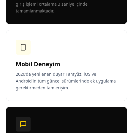
giriş işlemi ortalama 3 saniye içinde
tamamlanmaktadır.
Mobil Deneyim
2026'da yenilenen duyarlı arayüz; iOS ve
Android'in tüm güncel sürümlerinde ek uygulama
gerektirmeden tam erişim.