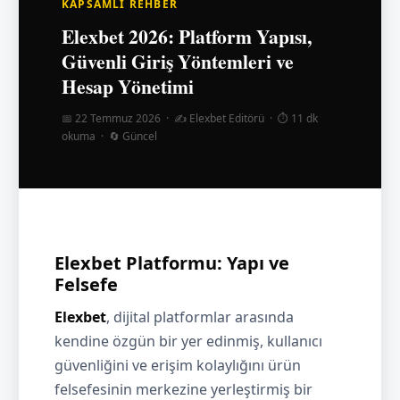
KAPSAMLI REHBER
Elexbet 2026: Platform Yapısı,
Güvenli Giriş Yöntemleri ve
Hesap Yönetimi
📅 22 Temmuz 2026 · ✍ Elexbet Editörü · ⏱ 11 dk
okuma · 🔄 Güncel
Elexbet Platformu: Yapı ve
Felsefe
Elexbet
, dijital platformlar arasında
kendine özgün bir yer edinmiş, kullanıcı
güvenliğini ve erişim kolaylığını ürün
felsefesinin merkezine yerleştirmiş bir