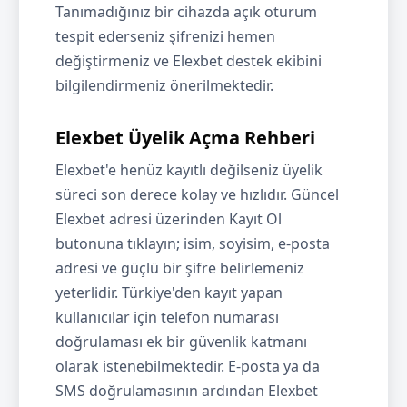
Tanımadığınız bir cihazda açık oturum
tespit ederseniz şifrenizi hemen
değiştirmeniz ve Elexbet destek ekibini
bilgilendirmeniz önerilmektedir.
Elexbet Üyelik Açma Rehberi
Elexbet'e henüz kayıtlı değilseniz üyelik
süreci son derece kolay ve hızlıdır. Güncel
Elexbet adresi üzerinden Kayıt Ol
butonuna tıklayın; isim, soyisim, e-posta
adresi ve güçlü bir şifre belirlemeniz
yeterlidir. Türkiye'den kayıt yapan
kullanıcılar için telefon numarası
doğrulaması ek bir güvenlik katmanı
olarak istenebilmektedir. E-posta ya da
SMS doğrulamasının ardından Elexbet