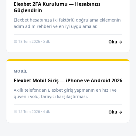
Elexbet 2FA Kurulumu — Hesabınızı
Güçlendirin
Elexbet hesabınıza iki faktörlü doğrulama eklemenin
adım adım rehberi ve en iyi uygulamalar.
Oku →
📅 18 Tem 2026 · 5 dk
MOBIL
Elexbet Mobil Giriş — iPhone ve Android 2026
Akıllı telefondan Elexbet giriş yapmanın en hızlı ve
güvenli yolu; tarayıcı karşılaştırması.
Oku →
📅 15 Tem 2026 · 4 dk