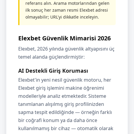
referans alın. Arama motorlarından gelen
ilk sonuç her zaman resmi Elexbet adresi
olmayabilir; URL'yi dikkatle inceleyin.
Elexbet Güvenlik Mimarisi 2026
Elexbet, 2026 yılında güvenlik altyapısını üç
temel alanda güçlendirmiştir:
AI Destekli Giriş Koruması
Elexbet'in yeni nesil güvenlik motoru, her
Elexbet giriş işlemini makine öğrenimi
modelleriyle analiz etmektedir. Sisteme
tanımlanan alışılmış giriş profilinizden
sapma tespit edildiğinde — örneğin farklı
bir coğrafi konum ya da daha önce
kullanılmamış bir cihaz — otomatik olarak