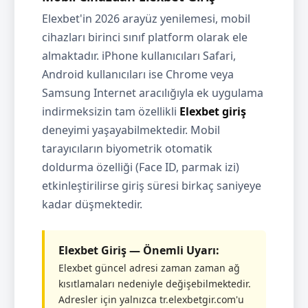
Elexbet'in 2026 arayüz yenilemesi, mobil
cihazları birinci sınıf platform olarak ele
almaktadır. iPhone kullanıcıları Safari,
Android kullanıcıları ise Chrome veya
Samsung Internet aracılığıyla ek uygulama
indirmeksizin tam özellikli
Elexbet giriş
deneyimi yaşayabilmektedir. Mobil
tarayıcıların biyometrik otomatik
doldurma özelliği (Face ID, parmak izi)
etkinleştirilirse giriş süresi birkaç saniyeye
kadar düşmektedir.
Elexbet Giriş — Önemli Uyarı:
Elexbet güncel adresi zaman zaman ağ
kısıtlamaları nedeniyle değişebilmektedir.
Adresler için yalnızca tr.elexbetgir.com'u