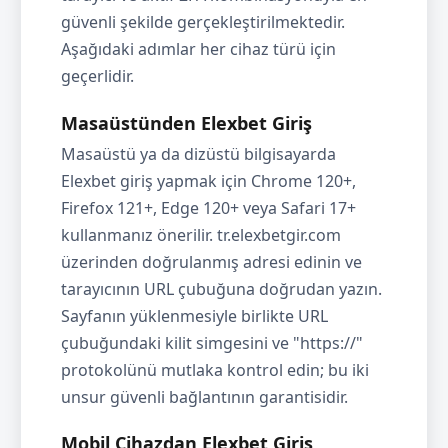
güvenli şekilde gerçekleştirilmektedir.
Aşağıdaki adımlar her cihaz türü için
geçerlidir.
Masaüstünden Elexbet Giriş
Masaüstü ya da dizüstü bilgisayarda
Elexbet giriş yapmak için Chrome 120+,
Firefox 121+, Edge 120+ veya Safari 17+
kullanmanız önerilir. tr.elexbetgir.com
üzerinden doğrulanmış adresi edinin ve
tarayıcının URL çubuğuna doğrudan yazın.
Sayfanın yüklenmesiyle birlikte URL
çubuğundaki kilit simgesini ve "https://"
protokolünü mutlaka kontrol edin; bu iki
unsur güvenli bağlantının garantisidir.
Mobil Cihazdan Elexbet Giriş