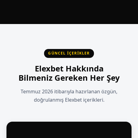
GÜNCEL İÇERIKLER
Elexbet Hakkında
Bilmeniz Gereken Her Şey
Temmuz 2026 itibarıyla hazırlanan özgün,
doğrulanmış Elexbet içerikleri.