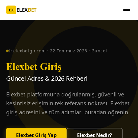
ELEX
BET
EX
tr.elexbetgir.com · 22 Temmuz 2026 · Güncel
Elexbet Giriş
Güncel Adres & 2026 Rehberi
Elexbet platformuna doğrulanmış, güvenli ve
kesintisiz erişimin tek referans noktası. Elexbet
giriş adresini ve tüm adımları buradan öğrenin.
Elexbet Giriş Yap
Elexbet Nedir?