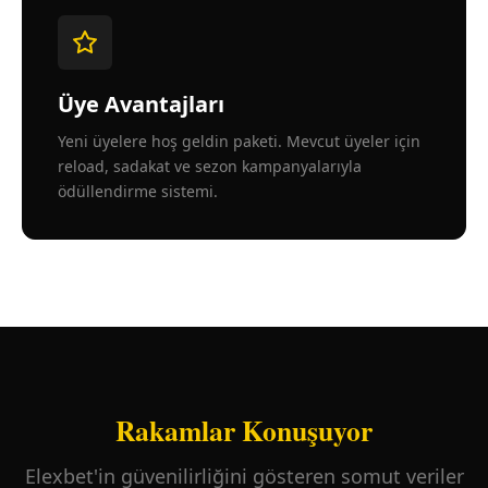
Üye Avantajları
Yeni üyelere hoş geldin paketi. Mevcut üyeler için
reload, sadakat ve sezon kampanyalarıyla
ödüllendirme sistemi.
Rakamlar Konuşuyor
Elexbet'in güvenilirliğini gösteren somut veriler