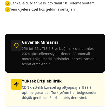
Banka, e-cüzdan ve kripto dahil 10+ ödeme yöntemi
✓
Yeni üyelere özel hoş geldin avantajları
✓
Güvenlik Mimarisi
256-bit SSL, TLS 1.3 ve bağımsız denetimler.
2026 güncellemesiyle eklenen AI anomali
motoru alışılmadık girişimleri gerçek zamanlı
tespit etmektedir.
Yüksek Erişilebilirlik
CDN destekli küresel ağ altyapısıyla %99.9
uptime garantisi. Türkiye'nin her bölgesinden
düşük gecikmeli Elexbet giriş deneyimi.