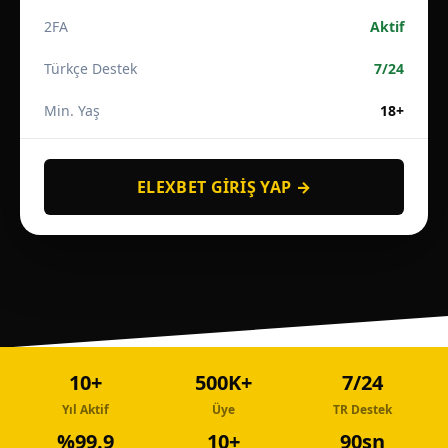
2FA
Aktif
Türkçe Destek
7/24
Min. Yaş
18+
ELEXBET GİRİŞ YAP →
10+
500K+
7/24
Yıl Aktif
Üye
TR Destek
%99.9
10+
90sn