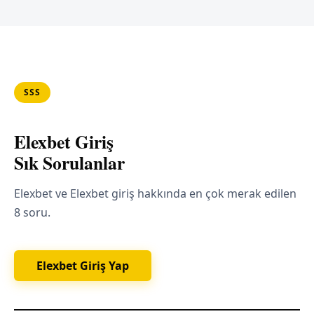
SSS
Elexbet Giriş
Sık Sorulanlar
Elexbet ve Elexbet giriş hakkında en çok merak edilen
8 soru.
Elexbet Giriş Yap