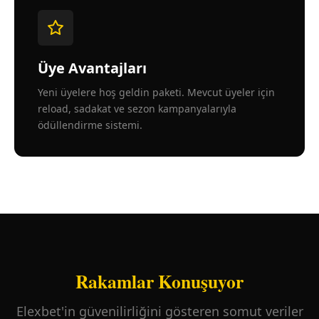
Üye Avantajları
Yeni üyelere hoş geldin paketi. Mevcut üyeler için
reload, sadakat ve sezon kampanyalarıyla
ödüllendirme sistemi.
Rakamlar Konuşuyor
Elexbet'in güvenilirliğini gösteren somut veriler