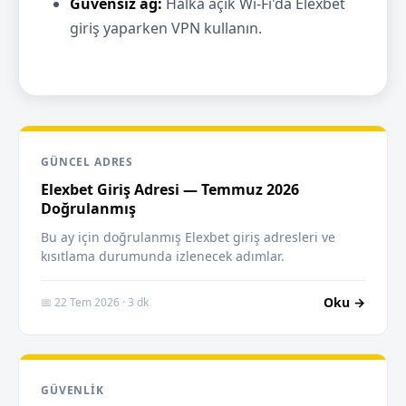
Güvensiz ağ:
Halka açık Wi-Fi'da Elexbet
giriş yaparken VPN kullanın.
GÜNCEL ADRES
Elexbet Giriş Adresi — Temmuz 2026
Doğrulanmış
Bu ay için doğrulanmış Elexbet giriş adresleri ve
kısıtlama durumunda izlenecek adımlar.
Oku →
📅 22 Tem 2026 · 3 dk
GÜVENLIK