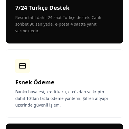
7/24 Türkçe Destek
Resmi tatil dahil 24 saat Türkçe destek. Canlı
sohbet 90 saniyede, e-posta 4 saatte yanıt
vermektedir.
Esnek Ödeme
Banka havalesi, kredi kartı, e-cüzdan ve kripto
dahil 10'dan fazla ödeme yöntemi. Şifreli altyapı
üzerinde güvenli işlem.