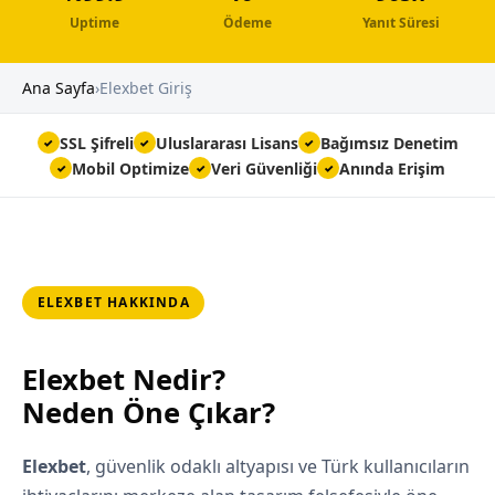
Uptime
Ödeme
Yanıt Süresi
Ana Sayfa
›
Elexbet Giriş
SSL Şifreli
Uluslararası Lisans
Bağımsız Denetim
✓
✓
✓
Mobil Optimize
Veri Güvenliği
Anında Erişim
✓
✓
✓
ELEXBET HAKKINDA
Elexbet Nedir?
Neden Öne Çıkar?
Elexbet
, güvenlik odaklı altyapısı ve Türk kullanıcıların