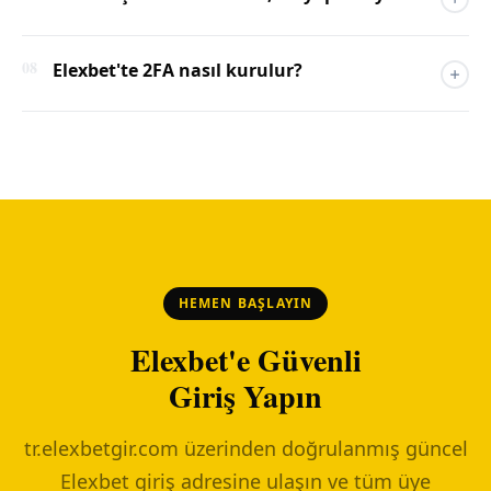
tüm özelliklere erişebilirsiniz.
adres üzerinden Kayıt Ol butonuna tıklayın, formu
doldurun ve e-posta veya SMS doğrulamasını
tamamlayın. Hesabınız hemen aktif olur ve hoş geldin
Elexbet giriş ekranındaki "Şifremi Unuttum"
08
Elexbet'te 2FA nasıl kurulur?
avantajlarına anında kavuşursunuz.
bağlantısına tıklayın. Üyelik e-posta adresinize
sıfırlama bağlantısı gönderilecektir. Bağlantı 15 dakika
geçerlidir. E-posta gelmezse spam klasörünüzü
Elexbet hesabınıza giriş yapın, sağ üstteki profil
kontrol edin; sorun devam ederse Elexbet canlı
menüsünden Güvenlik Ayarları'na gidin ve İki Faktörlü
desteğe başvurun.
Doğrulama seçeneğini aktif hale getirin. SMS veya
authenticator uygulama seçeneklerinden birini tercih
edin. SMS'e kıyasla authenticator uygulaması (Google,
Microsoft) SIM swap saldırılarına karşı çok daha
güvenlidir.
HEMEN BAŞLAYIN
Elexbet'e Güvenli
Giriş Yapın
tr.elexbetgir.com üzerinden doğrulanmış güncel
Elexbet giriş adresine ulaşın ve tüm üye