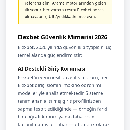
referans alın. Arama motorlarından gelen
ilk sonuç her zaman resmi Elexbet adresi
olmayabilir; URL'yi dikkatle inceleyin.
Elexbet Güvenlik Mimarisi 2026
Elexbet, 2026 yılında güvenlik altyapısını üç
temel alanda güçlendirmiştir:
AI Destekli Giriş Koruması
Elexbet'in yeni nesil güvenlik motoru, her
Elexbet giriş işlemini makine öğrenimi
modelleriyle analiz etmektedir. Sisteme
tanımlanan alışılmış giriş profilinizden
sapma tespit edildiğinde — örneğin farklı
bir coğrafi konum ya da daha önce
kullanılmamış bir cihaz — otomatik olarak