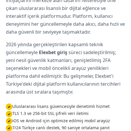
ihtiyaçlarını merkeze alan tasarım felsefesiyle öne
çıkan uluslararası lisanslı bir dijital eğlence ve
interaktif içerik platformudur. Platform, kullanıcı
deneyimini her güncellemeyle daha akıcı, daha hızlı ve
daha güvenli bir seviyeye taşımaktadır.
2026 yılında gerçekleştirilen kapsamlı teknik
güncellemeyle
Elexbet giriş
süreci sadeleştirilmiş;
yeni nesil güvenlik katmanları, genişletilmiş 2FA
seçenekleri ve mobil öncelikli arayüz yenilikleri
platforma dahil edilmiştir. Bu gelişmeler, Elexbet'i
Türkiye'deki dijital platform kullanıcılarının tercihleri
arasında üst sıralara taşımıştır.
Uluslararası lisans güvencesiyle denetimli hizmet
✓
TLS 1.3 ve 256-bit SSL şifreli veri iletimi
✓
iOS ve Android için optimize edilmiş mobil arayüz
✓
7/24 Türkçe canlı destek, 90 saniye ortalama yanıt
✓