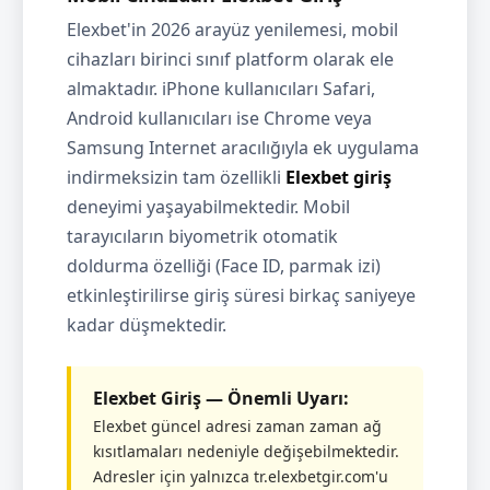
Elexbet'in 2026 arayüz yenilemesi, mobil
cihazları birinci sınıf platform olarak ele
almaktadır. iPhone kullanıcıları Safari,
Android kullanıcıları ise Chrome veya
Samsung Internet aracılığıyla ek uygulama
indirmeksizin tam özellikli
Elexbet giriş
deneyimi yaşayabilmektedir. Mobil
tarayıcıların biyometrik otomatik
doldurma özelliği (Face ID, parmak izi)
etkinleştirilirse giriş süresi birkaç saniyeye
kadar düşmektedir.
Elexbet Giriş — Önemli Uyarı:
Elexbet güncel adresi zaman zaman ağ
kısıtlamaları nedeniyle değişebilmektedir.
Adresler için yalnızca tr.elexbetgir.com'u