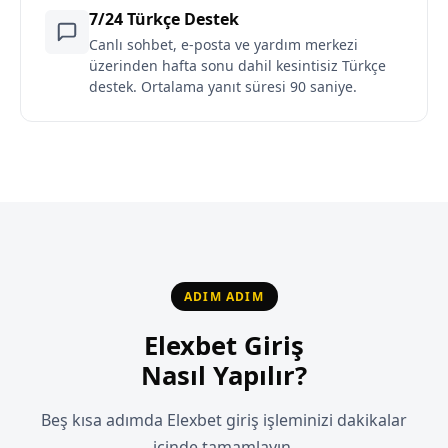
7/24 Türkçe Destek
Canlı sohbet, e-posta ve yardım merkezi
üzerinden hafta sonu dahil kesintisiz Türkçe
destek. Ortalama yanıt süresi 90 saniye.
ADIM ADIM
Elexbet Giriş
Nasıl Yapılır?
Beş kısa adımda Elexbet giriş işleminizi dakikalar
içinde tamamlayın.