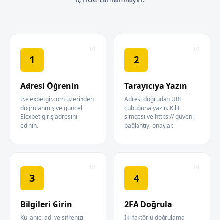
1
2
Adresi Öğrenin
Tarayıcıya Yazın
tr.elexbetgir.com üzerinden
Adresi doğrudan URL
doğrulanmış ve güncel
çubuğuna yazın. Kilit
Elexbet giriş adresini
simgesi ve https:// güvenli
edinin.
bağlantıyı onaylar.
3
4
Bilgileri Girin
2FA Doğrula
Kullanıcı adı ve şifrenizi
İki faktörlü doğrulama