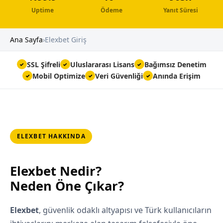
Uptime
Ödeme
Yanıt Süresi
Ana Sayfa
›
Elexbet Giriş
SSL Şifreli
Uluslararası Lisans
Bağımsız Denetim
✓
✓
✓
Mobil Optimize
Veri Güvenliği
Anında Erişim
✓
✓
✓
ELEXBET HAKKINDA
Elexbet Nedir?
Neden Öne Çıkar?
Elexbet
, güvenlik odaklı altyapısı ve Türk kullanıcıların