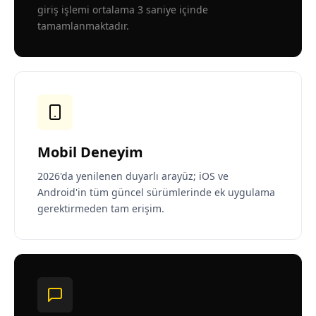
giriş işlemi ortalama 3 saniye içinde
tamamlanmaktadır.
Mobil Deneyim
2026'da yenilenen duyarlı arayüz; iOS ve
Android'in tüm güncel sürümlerinde ek uygulama
gerektirmeden tam erişim.