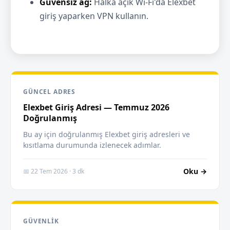
Güvensiz ağ:
Halka açık Wi-Fi'da Elexbet
giriş yaparken VPN kullanın.
GÜNCEL ADRES
Elexbet Giriş Adresi — Temmuz 2026
Doğrulanmış
Bu ay için doğrulanmış Elexbet giriş adresleri ve
kısıtlama durumunda izlenecek adımlar.
Oku →
📅 22 Tem 2026 · 3 dk
GÜVENLIK