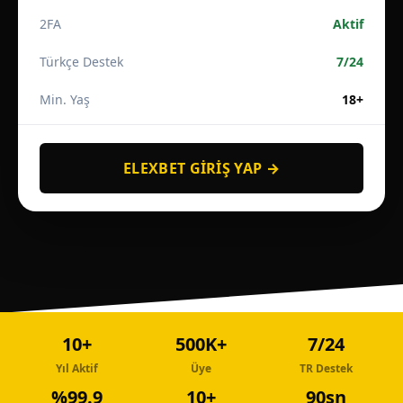
2FA
Aktif
Türkçe Destek
7/24
Min. Yaş
18+
ELEXBET GİRİŞ YAP →
10+
500K+
7/24
Yıl Aktif
Üye
TR Destek
%99.9
10+
90sn