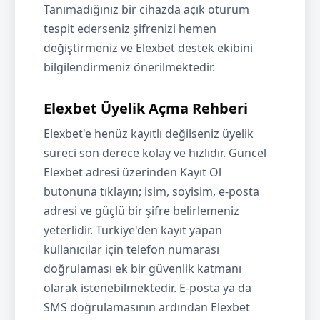
Tanımadığınız bir cihazda açık oturum
tespit ederseniz şifrenizi hemen
değiştirmeniz ve Elexbet destek ekibini
bilgilendirmeniz önerilmektedir.
Elexbet Üyelik Açma Rehberi
Elexbet'e henüz kayıtlı değilseniz üyelik
süreci son derece kolay ve hızlıdır. Güncel
Elexbet adresi üzerinden Kayıt Ol
butonuna tıklayın; isim, soyisim, e-posta
adresi ve güçlü bir şifre belirlemeniz
yeterlidir. Türkiye'den kayıt yapan
kullanıcılar için telefon numarası
doğrulaması ek bir güvenlik katmanı
olarak istenebilmektedir. E-posta ya da
SMS doğrulamasının ardından Elexbet