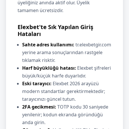
üyeliğiniz anında aktif olur. Üyelik
tamamen ücretsizdir.
Elexbet'te Sık Yapılan Giriş
Hataları
Sahte adres kullanımı:
tr.elexbetgir.com
yerine arama sonuçlarından rastgele
tıklamak risktir.
Harf büyüklüğü hatası:
Elexbet şifreleri
büyük/küçük harfe duyarlıdır.
Eski tarayıcı:
Elexbet 2026 arayüzü
modern standartlar gerektirmektedir;
tarayıcınızı güncel tutun.
2FA gecikmesi:
TOTP kodu 30 saniyede
yenilenir; kodun ekranda göründüğü
anda girin.