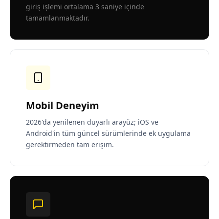
giriş işlemi ortalama 3 saniye içinde
tamamlanmaktadır.
Mobil Deneyim
2026'da yenilenen duyarlı arayüz; iOS ve
Android'in tüm güncel sürümlerinde ek uygulama
gerektirmeden tam erişim.