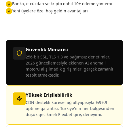
Banka, e-cüzdan ve kripto dahil 10+ ödeme yöntemi
✓
Yeni üyelere özel hoş geldin avantajları
✓
Güvenlik Mimarisi
256-bit SSL, TLS 1.3 ve bağımsız denetimler.
2026 güncellemesiyle eklenen AI anomali
motoru alışılmadık girişimleri gerçek zamanlı
tespit etmektedir.
Yüksek Erişilebilirlik
CDN destekli küresel ağ altyapısıyla %99.9
uptime garantisi. Türkiye'nin her bölgesinden
düşük gecikmeli Elexbet giriş deneyimi.