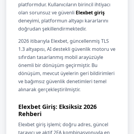
platformdur. Kullanıcıların birincil ihtiyacı
olan sorunsuz ve güvenli
Elexbet giriş
deneyimi, platformun altyapı kararlarını
doğrudan şekillendirmektedir.
2026 itibarıyla Elexbet, güncellenmiş TLS
1.3 altyapısı, AI destekli güvenlik motoru ve
sıfırdan tasarlanmış mobil arayüzüyle
önemli bir dönüşüm geçirmiştir. Bu
dönüşüm, mevcut üyelerin geri bildirimleri
ve bağımsız güvenlik denetimleri temel
alınarak gerçekleştirilmiştir.
Elexbet Giriş: Eksiksiz 2026
Rehberi
Elexbet giriş işlemi; doğru adres, güncel
tarayıcı ve aktif 2FA kombinasyonuyla en