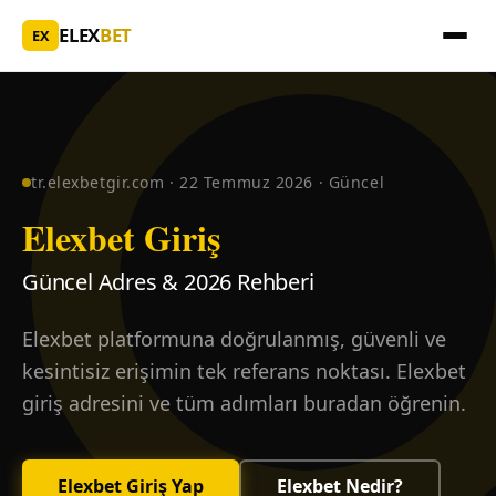
ELEX
BET
EX
tr.elexbetgir.com · 22 Temmuz 2026 · Güncel
Elexbet Giriş
Güncel Adres & 2026 Rehberi
Elexbet platformuna doğrulanmış, güvenli ve
kesintisiz erişimin tek referans noktası. Elexbet
giriş adresini ve tüm adımları buradan öğrenin.
Elexbet Giriş Yap
Elexbet Nedir?