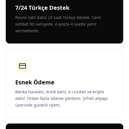
7/24 Türkçe Destek
Resmi tatil dahil 24 saat Türkçe destek. Canlı
sohbet 90 saniyede, e-posta 4 saatte yanıt
vermektedir.
Esnek Ödeme
Banka havalesi, kredi kartı, e-cüzdan ve kripto
dahil 10'dan fazla ödeme yöntemi. Şifreli altyapı
üzerinde güvenli işlem.