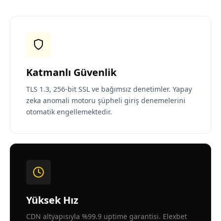
Katmanlı Güvenlik
TLS 1.3, 256-bit SSL ve bağımsız denetimler. Yapay
zeka anomali motoru şüpheli giriş denemelerini
otomatik engellemektedir.
Yüksek Hız
CDN altyapısıyla %99.9 uptime garantisi. Elexbet