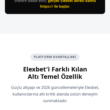
sitelere dikkat edin;
gerçek Elexbet adresi daima
https:// ile başlar.
PLATFORM AVANTAJLARI
Elexbet'i Farklı Kılan
Altı Temel Özellik
Güçlü altyapı ve 2026 güncellemeleriyle Elexbet,
kullanıcılarına altı kritik alanda üstün deneyim
sunmaktadır.