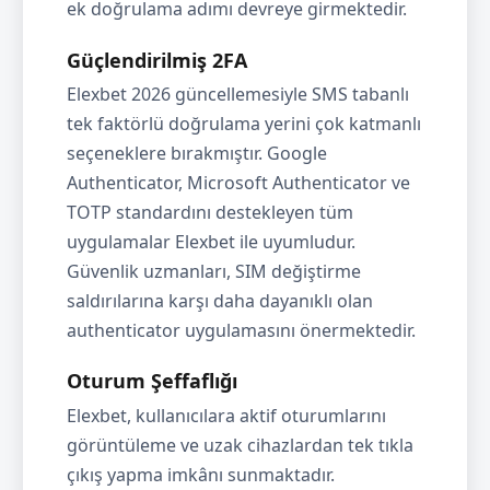
ek doğrulama adımı devreye girmektedir.
Güçlendirilmiş 2FA
Elexbet 2026 güncellemesiyle SMS tabanlı
tek faktörlü doğrulama yerini çok katmanlı
seçeneklere bırakmıştır. Google
Authenticator, Microsoft Authenticator ve
TOTP standardını destekleyen tüm
uygulamalar Elexbet ile uyumludur.
Güvenlik uzmanları, SIM değiştirme
saldırılarına karşı daha dayanıklı olan
authenticator uygulamasını önermektedir.
Oturum Şeffaflığı
Elexbet, kullanıcılara aktif oturumlarını
görüntüleme ve uzak cihazlardan tek tıkla
çıkış yapma imkânı sunmaktadır.