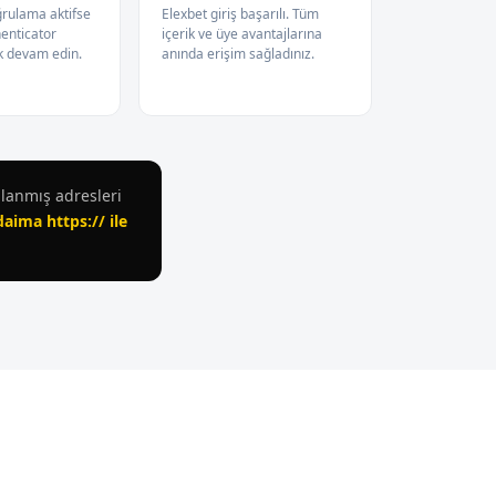
oğrulama aktifse
Elexbet giriş başarılı. Tüm
enticator
içerik ve üye avantajlarına
k devam edin.
anında erişim sağladınız.
ulanmış adresleri
aima https:// ile