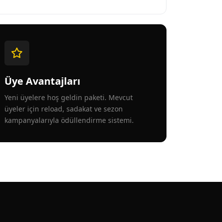
Üye Avantajları
Yeni üyelere hoş geldin paketi. Mevcut
üyeler için reload, sadakat ve sezon
kampanyalarıyla ödüllendirme sistemi.