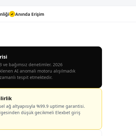
nliği
Anında Erişim
✓
isi
.3 ve bağımsız denetimler. 2026
klenen AI anomali motoru alışılmadık
 zamanlı tespit etmektedir.
lirlik
el ağ altyapısıyla %99.9 uptime garantisi.
lgesinden düşük gecikmeli Elexbet giriş