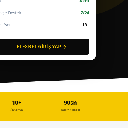
A
Aktif
rkçe Destek
7/24
n. Yaş
18+
ELEXBET GİRİŞ YAP →
10+
90sn
Ödeme
Yanıt Süresi