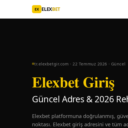
ELEX
BET
EX
tr.elexbetgir.com · 22 Temmuz 2026 · Güncel
Elexbet Giriş
Güncel Adres & 2026 Re
Elexbet platformuna doğrulanmış, güvenl
noktası. Elexbet giriş adresini ve tüm 