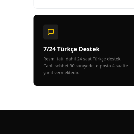
7/24 Türkçe Destek
Resmi tatil dahil 24 saat Türkçe destek.
Canlı sohbet 90 saniyede, e-posta 4 saatte
yanıt vermektedir.