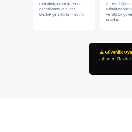
tr.elexbetgir.com üzerinden
Adresi doğruda
doğrulanmış ve güncel
çubuğuna yazın. 
Elexbet giriş adresini edinin.
ve https:// güve
onaylar.
⚠ Güvenlik Uyar
kullanın. Elexbet