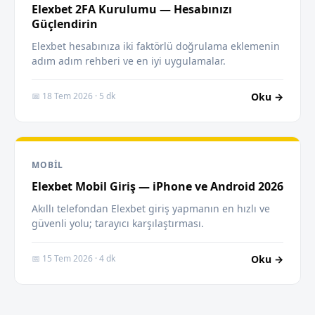
Elexbet 2FA Kurulumu — Hesabınızı
Güçlendirin
Elexbet hesabınıza iki faktörlü doğrulama eklemenin
adım adım rehberi ve en iyi uygulamalar.
Oku →
📅 18 Tem 2026 · 5 dk
MOBIL
Elexbet Mobil Giriş — iPhone ve Android 2026
Akıllı telefondan Elexbet giriş yapmanın en hızlı ve
güvenli yolu; tarayıcı karşılaştırması.
Oku →
📅 15 Tem 2026 · 4 dk