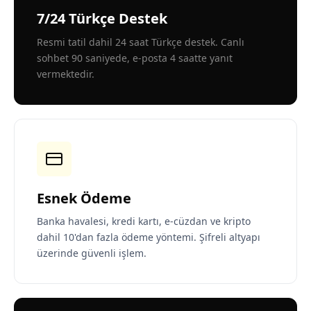
7/24 Türkçe Destek
Resmi tatil dahil 24 saat Türkçe destek. Canlı
sohbet 90 saniyede, e-posta 4 saatte yanıt
vermektedir.
Esnek Ödeme
Banka havalesi, kredi kartı, e-cüzdan ve kripto
dahil 10'dan fazla ödeme yöntemi. Şifreli altyapı
üzerinde güvenli işlem.