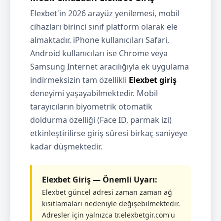
Elexbet'in 2026 arayüz yenilemesi, mobil
cihazları birinci sınıf platform olarak ele
almaktadır. iPhone kullanıcıları Safari,
Android kullanıcıları ise Chrome veya
Samsung Internet aracılığıyla ek uygulama
indirmeksizin tam özellikli
Elexbet giriş
deneyimi yaşayabilmektedir. Mobil
tarayıcıların biyometrik otomatik
doldurma özelliği (Face ID, parmak izi)
etkinleştirilirse giriş süresi birkaç saniyeye
kadar düşmektedir.
Elexbet Giriş — Önemli Uyarı:
Elexbet güncel adresi zaman zaman ağ
kısıtlamaları nedeniyle değişebilmektedir.
Adresler için yalnızca tr.elexbetgir.com'u