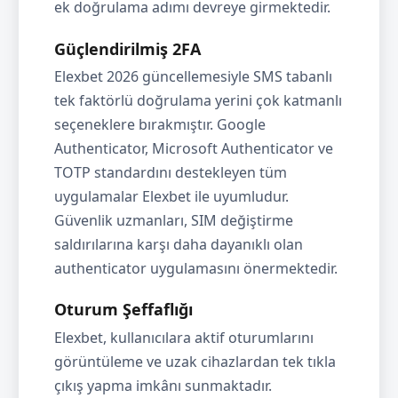
ek doğrulama adımı devreye girmektedir.
Güçlendirilmiş 2FA
Elexbet 2026 güncellemesiyle SMS tabanlı
tek faktörlü doğrulama yerini çok katmanlı
seçeneklere bırakmıştır. Google
Authenticator, Microsoft Authenticator ve
TOTP standardını destekleyen tüm
uygulamalar Elexbet ile uyumludur.
Güvenlik uzmanları, SIM değiştirme
saldırılarına karşı daha dayanıklı olan
authenticator uygulamasını önermektedir.
Oturum Şeffaflığı
Elexbet, kullanıcılara aktif oturumlarını
görüntüleme ve uzak cihazlardan tek tıkla
çıkış yapma imkânı sunmaktadır.