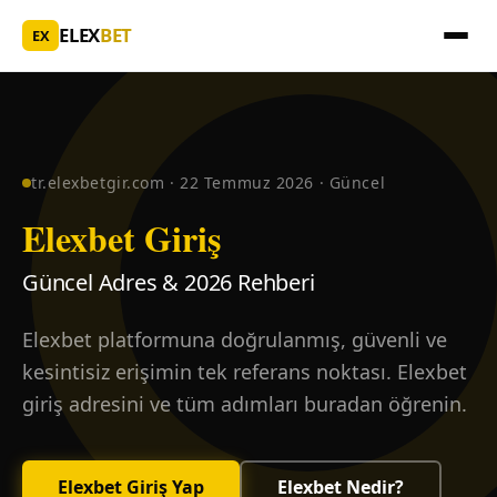
ELEX
BET
EX
tr.elexbetgir.com · 22 Temmuz 2026 · Güncel
Elexbet Giriş
Güncel Adres & 2026 Rehberi
Elexbet platformuna doğrulanmış, güvenli ve
kesintisiz erişimin tek referans noktası. Elexbet
giriş adresini ve tüm adımları buradan öğrenin.
Elexbet Giriş Yap
Elexbet Nedir?