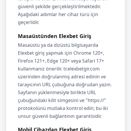
güvenli şekilde gerçekleştirilmektedir.
Aşağıdaki adımlar her cihaz türü için
geçerlidir.
Masaüstünden Elexbet Giriş
Masaüstü ya da dizüstü bilgisayarda
Elexbet giriş yapmak için Chrome 120+,
Firefox 121+, Edge 120+ veya Safari 17+
kullanmanız önerilir. tr.elexbetgir.com
üzerinden doğrulanmış adresi edinin ve
tarayıcının URL çubuğuna doğrudan yazın.
Sayfanın yüklenmesiyle birlikte URL
çubuğundaki kilit simgesini ve "https://"
protokolünü mutlaka kontrol edin; bu iki
unsur güvenli bağlantının garantisidir.
Mobil Cihazdan Elexbet Giriş