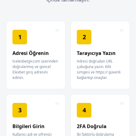
1
2
Adresi Öğrenin
Tarayıcıya Yazın
tr.elexbetgir.com üzerinden
Adresi doğrudan URL
doğrulanmış ve güncel
çubuğuna yazın. Kilit
Elexbet giriş adresini
simgesi ve https:// güvenli
edinin.
bağlantıyı onaylar.
3
4
Bilgileri Girin
2FA Doğrula
Kullanıcı adı ve şifrenizi
İki faktörlü doğrulama