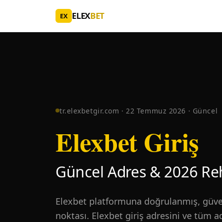
ELEX
BET
EX
tr.elexbetgir.com · 22 Temmuz 2026 · Güncel
Elexbet Giriş
Güncel Adres & 2026 Re
Elexbet platformuna doğrulanmış, güvenl
noktası. Elexbet giriş adresini ve tüm 