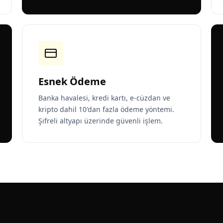
Esnek Ödeme
Banka havalesi, kredi kartı, e-cüzdan ve
kripto dahil 10'dan fazla ödeme yöntemi.
Şifreli altyapı üzerinde güvenli işlem.