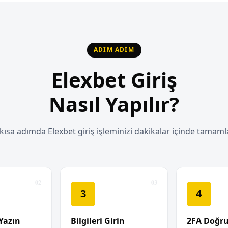
ADIM ADIM
Elexbet Giriş
Nasıl Yapılır?
kısa adımda Elexbet giriş işleminizi dakikalar içinde tamaml
3
4
 Yazın
Bilgileri Girin
2FA Doğru