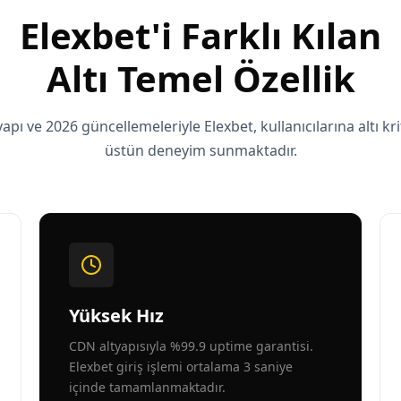
Elexbet'i Farklı Kılan
Altı Temel Özellik
apı ve 2026 güncellemeleriyle Elexbet, kullanıcılarına altı kr
üstün deneyim sunmaktadır.
Yüksek Hız
CDN altyapısıyla %99.9 uptime garantisi.
Elexbet giriş işlemi ortalama 3 saniye
içinde tamamlanmaktadır.