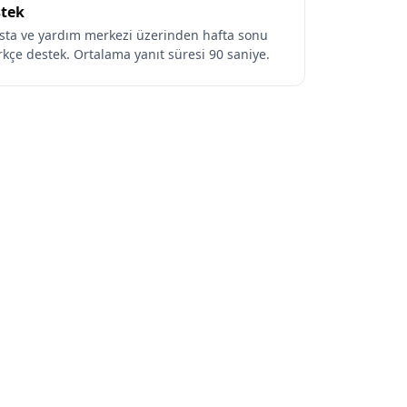
stek
osta ve yardım merkezi üzerinden hafta sonu
ürkçe destek. Ortalama yanıt süresi 90 saniye.