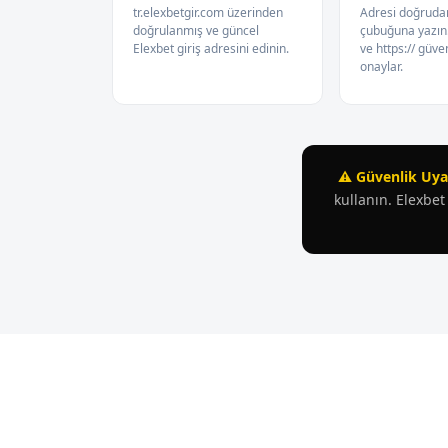
tr.elexbetgir.com üzerinden
Adresi doğruda
doğrulanmış ve güncel
çubuğuna yazın. 
Elexbet giriş adresini edinin.
ve https:// güve
onaylar.
⚠ Güvenlik Uyar
kullanın. Elexbet