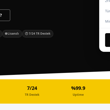
2F
Tü
?
Mi
🌐 Lisanslı
🕐 7/24 TR Destek
7/24
%99.9
TR Destek
Uptime