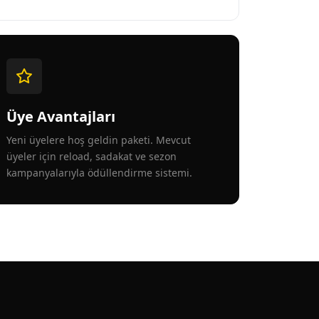
Üye Avantajları
Yeni üyelere hoş geldin paketi. Mevcut
üyeler için reload, sadakat ve sezon
kampanyalarıyla ödüllendirme sistemi.