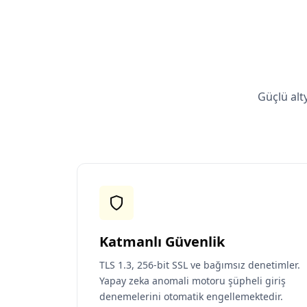
Güçlü alty
Katmanlı Güvenlik
TLS 1.3, 256-bit SSL ve bağımsız denetimler.
Yapay zeka anomali motoru şüpheli giriş
denemelerini otomatik engellemektedir.