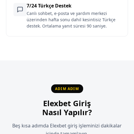
7/24 Türkçe Destek
Canlı sohbet, e-posta ve yardım merkezi
üzerinden hafta sonu dahil kesintisiz Türkçe
destek. Ortalama yanıt süresi 90 saniye.
ADIM ADIM
Elexbet Giriş
Nasıl Yapılır?
Beş kısa adımda Elexbet giriş işleminizi dakikalar
içinde tamamlayın.