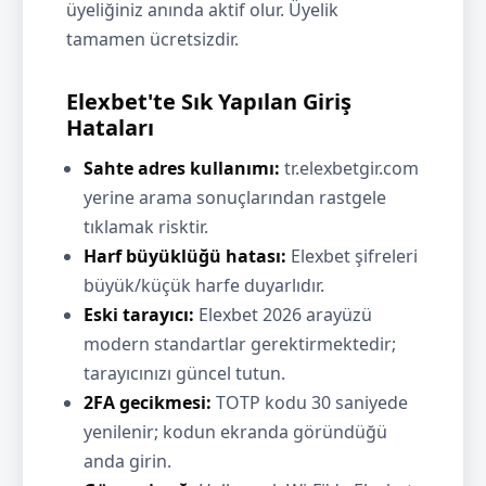
üyeliğiniz anında aktif olur. Üyelik
tamamen ücretsizdir.
Elexbet'te Sık Yapılan Giriş
Hataları
Sahte adres kullanımı:
tr.elexbetgir.com
yerine arama sonuçlarından rastgele
tıklamak risktir.
Harf büyüklüğü hatası:
Elexbet şifreleri
büyük/küçük harfe duyarlıdır.
Eski tarayıcı:
Elexbet 2026 arayüzü
modern standartlar gerektirmektedir;
tarayıcınızı güncel tutun.
2FA gecikmesi:
TOTP kodu 30 saniyede
yenilenir; kodun ekranda göründüğü
anda girin.