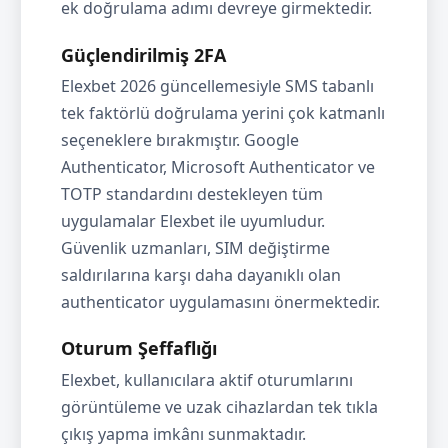
ek doğrulama adımı devreye girmektedir.
Güçlendirilmiş 2FA
Elexbet 2026 güncellemesiyle SMS tabanlı
tek faktörlü doğrulama yerini çok katmanlı
seçeneklere bırakmıştır. Google
Authenticator, Microsoft Authenticator ve
TOTP standardını destekleyen tüm
uygulamalar Elexbet ile uyumludur.
Güvenlik uzmanları, SIM değiştirme
saldırılarına karşı daha dayanıklı olan
authenticator uygulamasını önermektedir.
Oturum Şeffaflığı
Elexbet, kullanıcılara aktif oturumlarını
görüntüleme ve uzak cihazlardan tek tıkla
çıkış yapma imkânı sunmaktadır.