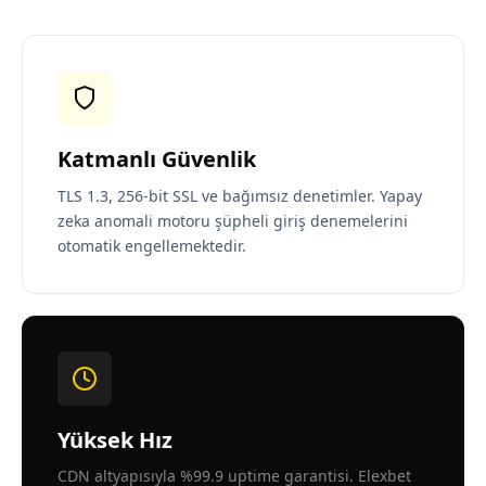
Katmanlı Güvenlik
TLS 1.3, 256-bit SSL ve bağımsız denetimler. Yapay
zeka anomali motoru şüpheli giriş denemelerini
otomatik engellemektedir.
Yüksek Hız
CDN altyapısıyla %99.9 uptime garantisi. Elexbet