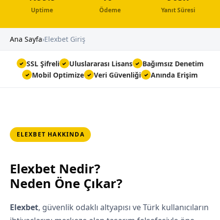
Uptime
Ödeme
Yanıt Süresi
Ana Sayfa
›
Elexbet Giriş
SSL Şifreli
Uluslararası Lisans
Bağımsız Denetim
✓
✓
✓
Mobil Optimize
Veri Güvenliği
Anında Erişim
✓
✓
✓
ELEXBET HAKKINDA
Elexbet Nedir?
Neden Öne Çıkar?
Elexbet
, güvenlik odaklı altyapısı ve Türk kullanıcıların