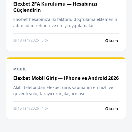
Elexbet 2FA Kurulumu — Hesabınızı
Güçlendirin
Elexbet hesabınıza iki faktörlü doğrulama eklemenin
adım adım rehberi ve en iyi uygulamalar.
Oku →
📅 18 Tem 2026 · 5 dk
MOBIL
Elexbet Mobil Giriş — iPhone ve Android 2026
Akıllı telefondan Elexbet giriş yapmanın en hızlı ve
güvenli yolu; tarayıcı karşılaştırması.
Oku →
📅 15 Tem 2026 · 4 dk