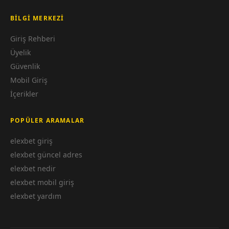
BILGI MERKEZI
Giriş Rehberi
Üyelik
Güvenlik
Mobil Giriş
İçerikler
POPÜLER ARAMALAR
elexbet giriş
elexbet güncel adres
elexbet nedir
elexbet mobil giriş
elexbet yardım