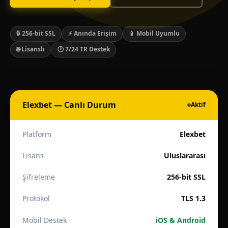
🔒 256-bit SSL
⚡ Anında Erişim
📱 Mobil Uyumlu
🌐 Lisanslı
🕐 7/24 TR Destek
Elexbet — Canlı Durum
Aktif
Platform
Elexbet
Lisans
Uluslararası
Şifreleme
256-bit SSL
Protokol
TLS 1.3
Mobil Destek
iOS & Android