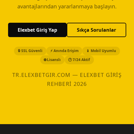
avantajlarından yararlanmaya başlayın.
Elexbet Giriş Yap
Sıkça Sorulanlar
🔒 SSL Güvenli
⚡ Anında Erişim
📱 Mobil Uyumlu
🌐 Lisanslı
🕐 7/24 Aktif
TR.ELEXBETGIR.COM — ELEXBET GİRİŞ
REHBERİ 2026