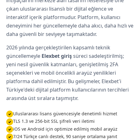
ihtiyaçlarını merkeze alan tasarım felsefesiyle öne
çıkan uluslararası lisanslı bir dijital eğlence ve
interaktif içerik platformudur. Platform, kullanıcı
deneyimini her güncellemeyle daha akıcı, daha hızlı ve
daha güvenli bir seviyeye taşımaktadır.
2026 yılında gerçekleştirilen kapsamlı teknik
güncellemeyle
Elexbet giriş
süreci sadeleştirilmiş;
yeni nesil güvenlik katmanları, genişletilmiş 2FA
seçenekleri ve mobil öncelikli arayüz yenilikleri
platforma dahil edilmiştir. Bu gelişmeler, Elexbet'i
Türkiye'deki dijital platform kullanıcılarının tercihleri
arasında üst sıralara taşımıştır.
Uluslararası lisans güvencesiyle denetimli hizmet
✓
TLS 1.3 ve 256-bit SSL şifreli veri iletimi
✓
iOS ve Android için optimize edilmiş mobil arayüz
✓
7/24 Türkçe canlı destek, 90 saniye ortalama yanıt
✓