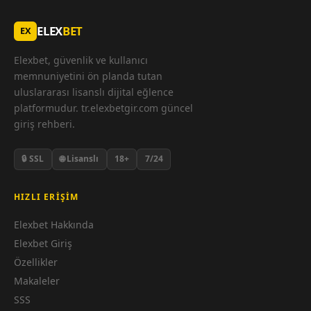
ELEX
BET
EX
Elexbet, güvenlik ve kullanıcı
memnuniyetini ön planda tutan
uluslararası lisanslı dijital eğlence
platformudur. tr.elexbetgir.com güncel
giriş rehberi.
🔒 SSL
🌐 Lisanslı
18+
7/24
HIZLI ERIŞIM
Elexbet Hakkında
Elexbet Giriş
Özellikler
Makaleler
SSS