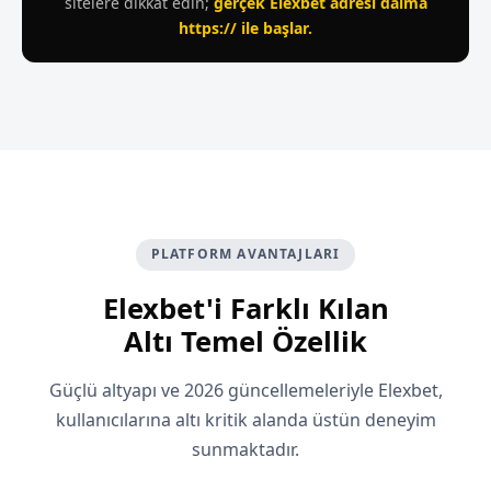
sitelere dikkat edin;
gerçek Elexbet adresi daima
https:// ile başlar.
PLATFORM AVANTAJLARI
Elexbet'i Farklı Kılan
Altı Temel Özellik
Güçlü altyapı ve 2026 güncellemeleriyle Elexbet,
kullanıcılarına altı kritik alanda üstün deneyim
sunmaktadır.